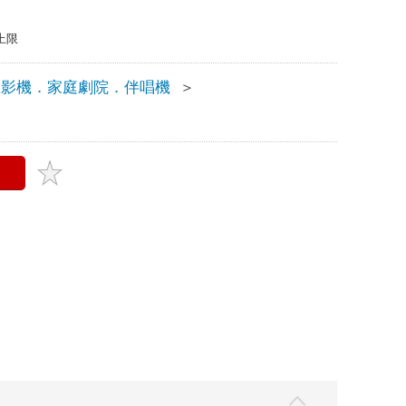
上限
投影機．家庭劇院．伴唱機
＞