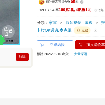
50
預計最高可得金幣
點
?
100累1點 4點抵1元
HAPPY GO享
折抵無
分類：
家電
＞
影音視聽 | 電視
＞
卡拉OK週邊/麥克風
追蹤
?
立即結帳
加入購物車
預計 2026/08/10 出貨
大量採購
加購