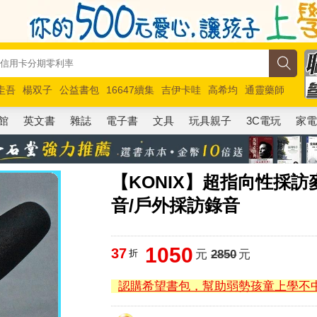
圭吾
楊双子
公益書包
16647續集
吉伊卡哇
高希均
通靈藥師
路邊攤新作
馬斯克
玩具總動員5
超慢跑
館
英文書
雜誌
電子書
文具
玩具親子
3C電玩
家
【KONIX】超指向性採訪
音/戶外採訪錄音
1050
37
折
元
2850
元
認購希望書包，幫助弱勢孩童上學不