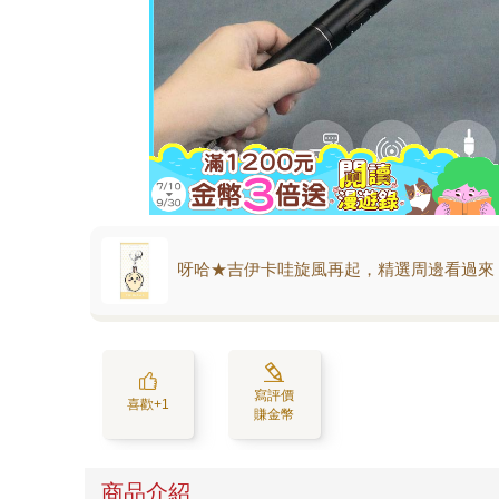
呀哈★吉伊卡哇旋風再起，精選周邊看過來
寫評價
喜歡+1
賺金幣
商品介紹