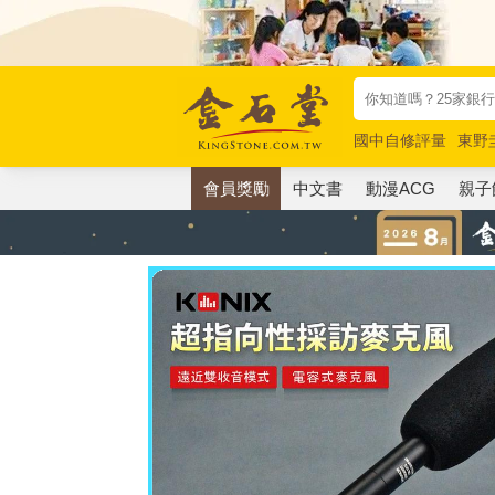
國中自修評量
東野
唯紅花綻放
奧德賽
會員獎勵
中文書
動漫ACG
親子