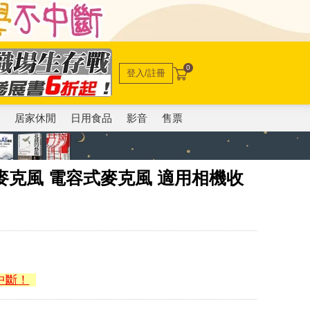
0
登入/註冊
電
居家休閒
日用食品
影音
售票
麥克風 電容式麥克風 適用相機收
中斷！