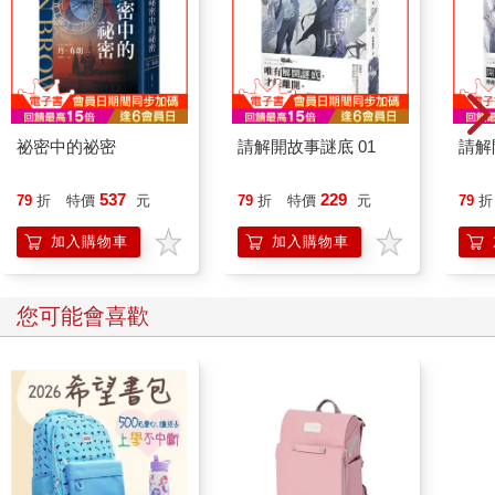
祕密中的祕密
請解開故事謎底 01
請解
537
229
79
折
特價
元
79
折
特價
元
79
折
加入購物車
加入購物車
您可能會喜歡