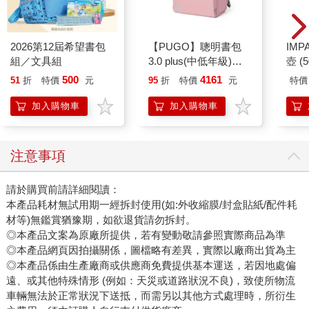
2026第12屆希望書包
【PUGO】聰明書包
IM
組／文具組
3.0 plus(中低年級)藕
壺 (
粉 全新進化玩美上市
IMU
500
4161
51
折
特價
元
95
折
特價
元
特價
加入購物車
加入購物車
注意事項
請於購買前請詳細閱讀：
本產品耗材無試用期一經拆封使用(如:外收縮膜/封盒貼紙/配件耗
材等)無鑑賞猶豫期，如欲退貨請勿拆封。
◎本產品文案為原廠所提供，若有變動敬請參照實際商品為準
◎本產品網頁因拍攝關係，圖檔略有差異，實際以廠商出貨為主
◎本產品係由生產廠商或供應商免費提供基本運送，若因地處偏
遠、或其他特殊情形 (例如：天災或道路狀況不良)，致使所物流
車輛無法於正常狀況下送抵，而需另以其他方式處理時，所衍生