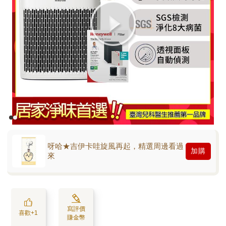
呀哈★吉伊卡哇旋風再起，精選周邊看過
加購
來
寫評價
喜歡+1
賺金幣