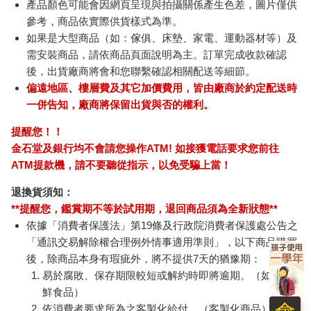
產品顏色可能會因網頁呈現與拍攝關係產生色差，圖片僅供
參考，商品依實際供貨樣式為準。
如果是大型商品（如：傢俱、床墊、家電、運動器材等）及
需安裝商品，請依商品頁面說明為主。訂單完成收款確認
後，出貨廠商將會和您聯繫確認相關配送等細節。
偏遠地區、樓層費及其它加價費用，皆由廠商於約定配送時
一併告知，廠商將保留出貨與否的權利。
提醒您！！
金石堂及銀行均不會請您操作ATM! 如接獲電話要求您前往
ATM提款機，請不要聽從指示，以免受騙上當！
退換貨須知：
**提醒您，鑑賞期不等於試用期，退回商品須為全新狀態**
依據「消費者保護法」第19條及行政院消費者保護處公告之
「通訊交易解除權合理例外情事適用準則」，以下商品購買
後，除商品本身有瑕疵外，將不提供7天的猶豫期：
易於腐敗、保存期限較短或解約時即將逾期。（如：生
鮮食品）
依消費者要求所為之客製化給付。（客製化商品）