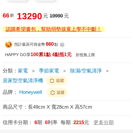
13290
66
折
元
19990
元
認購希望書包，幫助弱勢孩童上學不中斷！
660
預計最高可得金幣
點
?
100累1點 4點抵1元
HAPPY GO享
折抵無上限
分類：
家電
＞
季節家電
＞
除濕/空氣清淨
＞
居家型空氣清淨機
追蹤
品牌：
Honeywell
追蹤
商品尺寸：
長49cm X 寬28cm X 高57cm
信用卡分期：
6
期
0
利率 每期
2215
元
更多分期