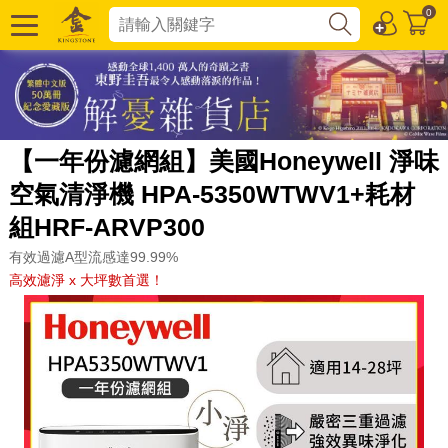
0
【一年份濾網組】美國Honeywell 淨味
空氣清淨機 HPA-5350WTWV1+耗材
組HRF-ARVP300
有效過濾A型流感達99.99%
高效濾淨 x 大坪數首選！