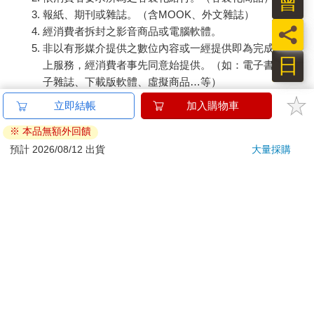
報紙、期刊或雜誌。（含MOOK、外文雜誌）
經消費者拆封之影音商品或電腦軟體。
非以有形媒介提供之數位內容或一經提供即為完成之線
上服務，經消費者事先同意始提供。（如：電子書、電
子雜誌、下載版軟體、虛擬商品…等）
已拆封之個人衛生用品。（如：內衣褲、刮鬍刀、除毛
立即結帳
加入購物車
刀…等）
※ 本品無額外回饋
若非上列種類商品，均享有到貨7天的猶豫期（含例假
日）。
預計 2026/08/12 出貨
大量採購
辦理退換貨時，商品（組合商品恕無法接受單獨退貨）必須
是您收到商品時的原始狀態（包含商品本體、配件、贈品、
保證書、所有附隨資料文件及原廠內外包裝…等），請勿直
接使用原廠包裝寄送，或於原廠包裝上黏貼紙張或書寫文
字。
退回商品若無法回復原狀，將請您負擔回復原狀所需費用，
嚴重時將影響您的退貨權益。