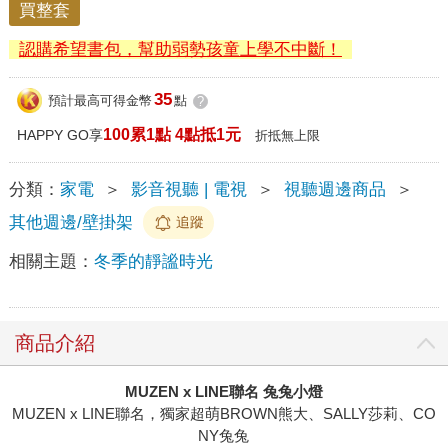
買整套
認購希望書包，幫助弱勢孩童上學不中斷！
35
預計最高可得金幣
點
?
100累1點 4點抵1元
HAPPY GO享
折抵無上限
分類：
家電
＞
影音視聽 | 電視
＞
視聽週邊商品
＞
其他週邊/壁掛架
追蹤
相關主題：
冬季的靜謐時光
商品介紹
MUZEN x LINE聯名 兔兔小燈
MUZEN x LINE聯名，獨家超萌BROWN熊大、SALLY莎莉、CO
NY兔兔