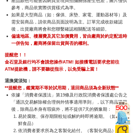
產品顏色可能會因網頁呈現與拍攝關係產生色差，圖片僅供
參考，商品依實際供貨樣式為準。
如果是大型商品（如：傢俱、床墊、家電、運動器材等）及
需安裝商品，請依商品頁面說明為主。訂單完成收款確認
後，出貨廠商將會和您聯繫確認相關配送等細節。
偏遠地區、樓層費及其它加價費用，皆由廠商於約定配送時
一併告知，廠商將保留出貨與否的權利。
提醒您！！
金石堂及銀行均不會請您操作ATM! 如接獲電話要求您前往
ATM提款機，請不要聽從指示，以免受騙上當！
退換貨須知：
**提醒您，鑑賞期不等於試用期，退回商品須為全新狀態**
依據「消費者保護法」第19條及行政院消費者保護處公告之
「通訊交易解除權合理例外情事適用準則」，以下商品購買
後，除商品本身有瑕疵外，將不提供7天的猶豫期：
易於腐敗、保存期限較短或解約時即將逾期。（如：生
鮮食品）
依消費者要求所為之客製化給付。（客製化商品）