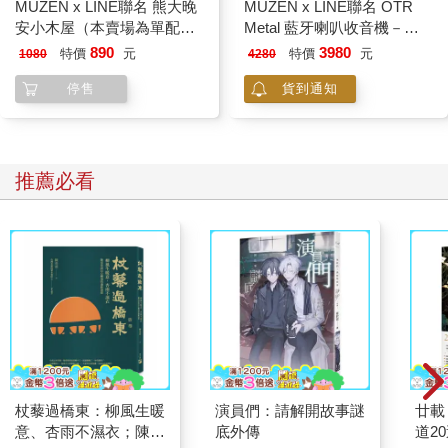
MUZEN x LINE聯名 熊大晚
MUZEN x LINE聯名 OTR
安小木屋（本賣場為單配件
Metal 藍牙喇叭收音機－熊
不含音響）
大晚安珍藏版
890
3980
特價
元
特價
元
1080
4280
停售
貨到通知
推薦必看
杖藜過橋東：柳風生暖
演員們：請解開故事謎
廿載
意、杏雨不濕衣；陳亮
底外傳
道2