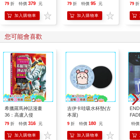
恭談以心轉境的適齡漫
379
95
79
折
特價
元
79
折
特價
元
79
折
想
加入購物車
加入購物車
您可能會喜歡
希臘羅馬神話漫畫
吉伊卡哇吸水杯墊(古
END
36：高盧入侵
本屋)
FADE
Edi
316
180
79
折
特價
元
9
折
特價
元
特價
DV
加入購物車
加入購物車