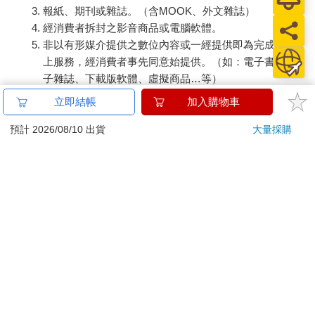
報紙、期刊或雜誌。（含MOOK、外文雜誌）
經消費者拆封之影音商品或電腦軟體。
非以有形媒介提供之數位內容或一經提供即為完成之線
上服務，經消費者事先同意始提供。（如：電子書、電
子雜誌、下載版軟體、虛擬商品…等）
已拆封之個人衛生用品。（如：內衣褲、刮鬍刀、除毛
立即結帳
加入購物車
刀…等）
若非上列種類商品，均享有到貨7天的猶豫期（含例假
預計 2026/08/10 出貨
大量採購
日）。
辦理退換貨時，商品（組合商品恕無法接受單獨退貨）必須
是您收到商品時的原始狀態（包含商品本體、配件、贈品、
保證書、所有附隨資料文件及原廠內外包裝…等），請勿直
接使用原廠包裝寄送，或於原廠包裝上黏貼紙張或書寫文
字。
退回商品若無法回復原狀，將請您負擔回復原狀所需費用，
嚴重時將影響您的退貨權益。