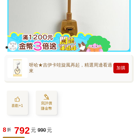
呀哈★吉伊卡哇旋風再起，精選周邊看過
加購
來
寫評價
喜歡+1
賺金幣
792
8
折
元
990
元