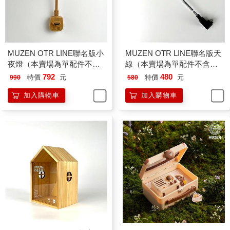
MUZEN OTR LINE聯名版小
MUZEN OTR LINE聯名版天
夜燈（本賣場為單配件不含
線（本賣場為單配件不含音
音響）
響）
792
480
特價
元
特價
元
990
580
加入購物車
加入購物車