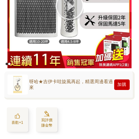
呀哈★吉伊卡哇旋風再起，精選周邊看過
加購
來
寫評價
喜歡+1
賺金幣