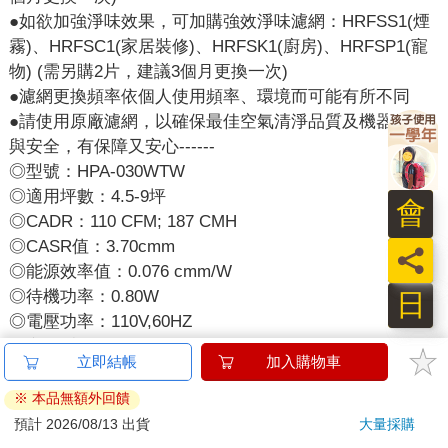
●如欲加強淨味效果，可加購強效淨味濾網：HRFSS1(煙
霧)、HRFSC1(家居裝修)、HRFSK1(廚房)、HRFSP1(寵
物) (需另購2片，建議3個月更換一次)
●濾網更換頻率依個人使用頻率、環境而可能有所不同
●請使用原廠濾網，以確保最佳空氣清淨品質及機器壽命
與安全，有保障又安心------
◎型號：HPA-030WTW
◎適用坪數：4.5-9坪
◎CADR：110 CFM; 187 CMH
◎CASR值：3.70cmm
◎能源效率值：0.076 cmm/W
◎待機功率：0.80W
◎電壓功率：110V,60HZ
◎商品重量：3.72kg
立即結帳
加入購物車
◎分貝數：34-53分貝
◎商品尺寸：260x190x655mm
※ 本品無額外回饋
◎包裝尺寸：300x275x723mm
預計 2026/08/13 出貨
大量採購
◎耗材：