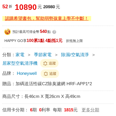
10890
52
折
元
20980
元
認購希望書包，幫助弱勢孩童上學不中斷！
540
預計最高可得金幣
點
?
100累1點 4點抵1元
HAPPY GO享
折抵無上限
分類：
家電
＞
季節家電
＞
除濕/空氣清淨
＞
居家型空氣清淨機
追蹤
品牌：
Honeywell
追蹤
贈品：
加碼送活性碳CZ除臭濾網 HRF-APP1*2
商品尺寸：
長46cm X 寬26cm X 高49cm
信用卡分期：
6
期
0
利率 每期
1815
元
更多分期