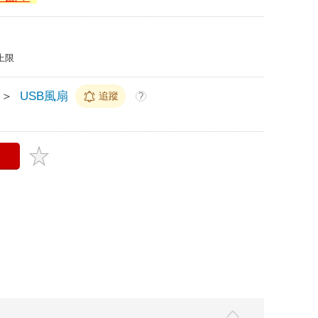
上限
＞
USB風扇
追蹤
?