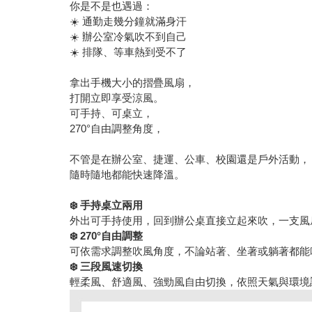
你是不是也遇過：
☀️ 通勤走幾分鐘就滿身汗
☀️ 辦公室冷氣吹不到自己
☀️ 排隊、等車熱到受不了
拿出手機大小的摺疊風扇，
打開立即享受涼風。
可手持、可桌立，
270°自由調整角度，
不管是在辦公室、捷運、公車、校園還是戶外活動，
隨時隨地都能快速降溫。
❄️ 手持桌立兩用
外出可手持使用，回到辦公桌直接立起來吹，一支風
❄️ 270°自由調整
可依需求調整吹風角度，不論站著、坐著或躺著都能
❄️ 三段風速切換
輕柔風、舒適風、強勁風自由切換，依照天氣與環境