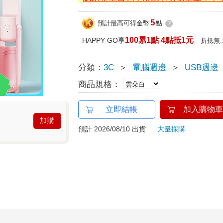
5
預計最高可得金幣
點
?
100累1點 4點抵1元
HAPPY GO享
折抵無
分類：
3C
＞
電腦週邊
＞
USB週邊
商品規格：
立即結帳
加入購物車
加購
預計 2026/08/10 出貨
大量採購