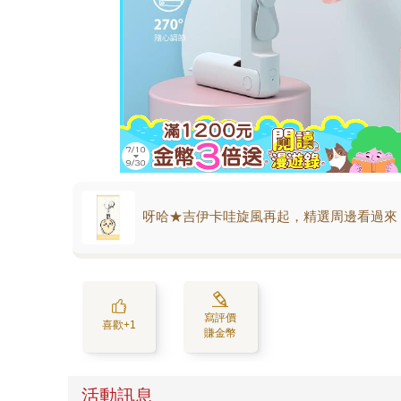
呀哈★吉伊卡哇旋風再起，精選周邊看過來
寫評價
喜歡+1
賺金幣
活動訊息