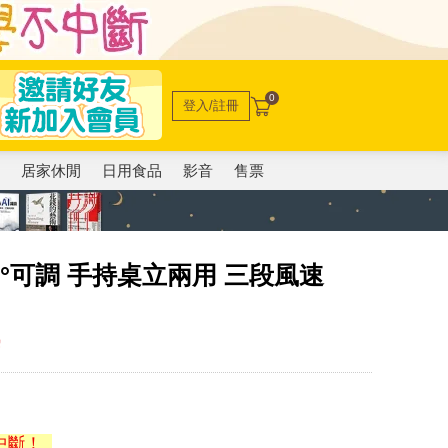
0
登入/註冊
電
居家休閒
日用食品
影音
售票
°可調 手持桌立兩用 三段風速
熱
中斷！