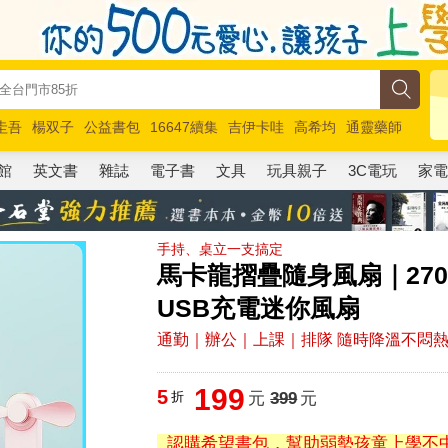
圭吾
楊双子
公益書包
16647續集
吉伊卡哇
高希均
通靈藥師
路邊攤新作
馬斯克
玩具總動員5
超慢跑
館
英文書
雜誌
電子書
文具
玩具親子
3C電玩
家
手持、桌立一支搞定
馬卡龍摺疊隨身風扇｜270
USB充電迷你風扇
通勤｜辦公｜上課｜排隊 隨時降溫不悶
199
5
折
元
399
元
認購希望書包，幫助弱勢孩童上學不