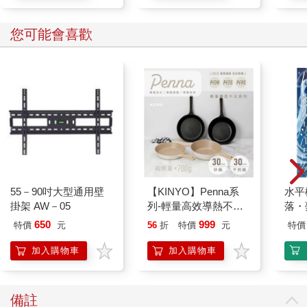
您可能會喜歡
55－90吋大型通用壁
【KINYO】Penna系
水平
掛架 AW－05
列-輕量高效導熱不沾
落・
平煎鍋30cm
650
999
特價
元
56
折
特價
元
特價
加入購物車
加入購物車
備註