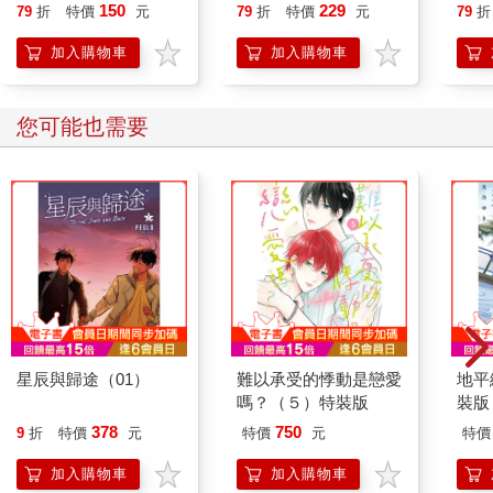
150
229
79
折
特價
元
79
折
特價
元
79
折
加入購物車
加入購物車
您可能也需要
星辰與歸途（01）
難以承受的悸動是戀愛
地平
嗎？（５）特裝版
裝版
378
750
9
折
特價
元
特價
元
特價
加入購物車
加入購物車