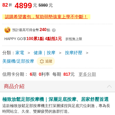
4899
82
折
元
5980
元
認購希望書包，幫助弱勢孩童上學不中斷！
240
預計最高可得金幣
點
?
100累1點 4點抵1元
HAPPY GO享
折抵無上限
分類：
家電
＞
健康｜按摩
＞
按摩紓壓
＞
美腿機/足部按摩
追蹤
信用卡分期：
6
期
0
利率 每期
817
元
更多分期
商品介紹
極致放鬆足部按摩機｜深層足底按摩、居家舒壓首選
這款極致放鬆足部按摩機主打深層揉捏與足底穴位刺激，專為長
時間站立、久坐、雙腳疲勞的族群打造。