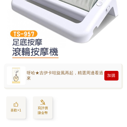
呀哈★吉伊卡哇旋風再起，精選周邊看過
加購
來
寫評價
喜歡+1
賺金幣