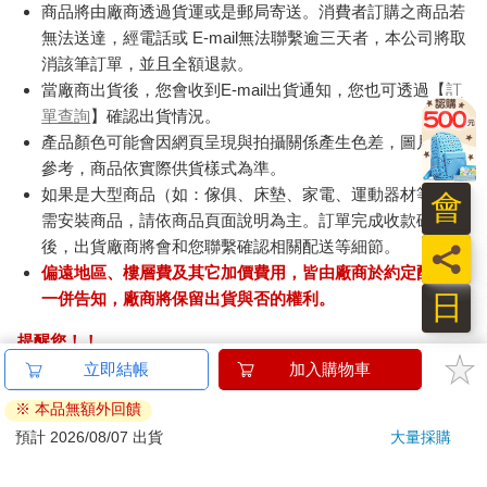
商品將由廠商透過貨運或是郵局寄送。消費者訂購之商品若
無法送達，經電話或 E-mail無法聯繫逾三天者，本公司將取
消該筆訂單，並且全額退款。
當廠商出貨後，您會收到E-mail出貨通知，您也可透過【
訂
單查詢
】確認出貨情況。
產品顏色可能會因網頁呈現與拍攝關係產生色差，圖片僅供
參考，商品依實際供貨樣式為準。
如果是大型商品（如：傢俱、床墊、家電、運動器材等）及
會
需安裝商品，請依商品頁面說明為主。訂單完成收款確認
後，出貨廠商將會和您聯繫確認相關配送等細節。
員
偏遠地區、樓層費及其它加價費用，皆由廠商於約定配送時
日
一併告知，廠商將保留出貨與否的權利。
提醒您！！
金石堂及銀行均不會請您操作ATM! 如接獲電話要求您前往
立即結帳
加入購物車
ATM提款機，請不要聽從指示，以免受騙上當！
※ 本品無額外回饋
退換貨須知：
預計 2026/08/07 出貨
大量採購
**提醒您，鑑賞期不等於試用期，退回商品須為全新狀態**