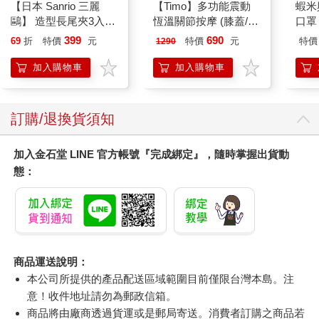
【日本 Sanrio 三麗
【Timo】多功能震動
蝦米
鷗】 造型長尾夾3入組
恆溫關節按摩 (膝蓋/
口罩
(8款可選) 凱蒂貓 Hello
肩/手肘通用) 無線充電
399
690
69
折
特價
元
特價
元
特價
1290
Kitty 庫洛米 布丁狗 酷
加熱護膝 智能震動護
企鵝
膝熱敷 【單入組】
加入購物車
加入購物車
訂購/退換貨須知
加入金石堂 LINE 官方帳號『完成綁定』，隨時掌握出貨動
態：
商品運送說明：
本公司所提供的產品配送區域範圍目前僅限台灣本島。注
意！收件地址請勿為郵政信箱。
商品將由廠商透過貨運或是郵局寄送。消費者訂購之商品若