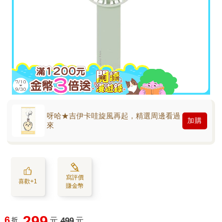
呀哈★吉伊卡哇旋風再起，精選周邊看過
加購
來
寫評價
喜歡+1
賺金幣
299
6
折
元
499
元