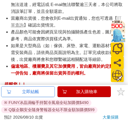
無法送達，經電話或 E-mail無法聯繫逾三天者，本公司將取
消該筆訂單，並且全額退款。
當廠商出貨後，您會收到E-mail出貨通知，您也可透過【
訂
單查詢
】確認出貨情況。
產品顏色可能會因網頁呈現與拍攝關係產生色差，圖片僅供
參考，商品依實際供貨樣式為準。
如果是大型商品（如：傢俱、床墊、家電、運動器材等）及
需安裝商品，請依商品頁面說明為主。訂單完成收款確認
後，出貨廠商將會和您聯繫確認相關配送等細節。
偏遠地區、樓層費及其它加價費用，皆由廠商於約定配送時
一併告知，廠商將保留出貨與否的權利。
提醒您！！
金石堂及銀行均不會請您操作ATM! 如接獲電話要求您前往
立即結帳
加入購物車
ATM提款機，請不要聽從指示，以免受騙上當！
※ FUNY冰晶渦輪手持製冷風扇全站加購價$490
退換貨須知：
※ Q版企鵝安全隨身警報器全站不限金額加購價$99
**提醒您，鑑賞期不等於試用期，退回商品須為全新狀態**
預計 2026/08/10 出貨
大量採購
依據「消費者保護法」第19條及行政院消費者保護處公告之