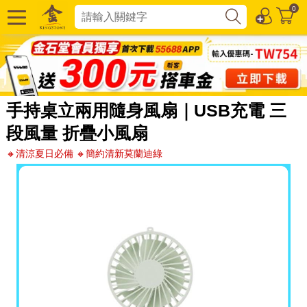
0
手持桌立兩用隨身風扇｜USB充電 三
段風量 折疊小風扇
🔸清涼夏日必備 🔸簡約清新莫蘭迪綠