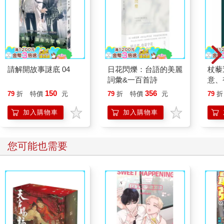
請解開故事謎底 04
日花閃爍：台語的美麗
杖藜
詞彙&一百首詩
意、
恭談
150
356
79
折
特價
元
79
折
特價
元
79
折
想
加入購物車
加入購物車
您可能也需要