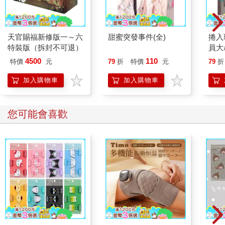
天官賜福新修版一～六
甜蜜突發事件(全)
捲入
特裝版（拆封不可退）
員大
用不
4500
110
特價
元
79
折
特價
元
79
折
最強
加入購物車
加入購物車
您可能會喜歡