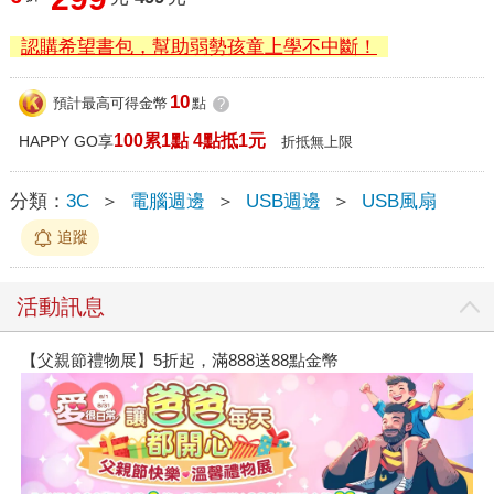
認購希望書包，幫助弱勢孩童上學不中斷！
10
預計最高可得金幣
點
?
100累1點 4點抵1元
HAPPY GO享
折抵無上限
分類：
3C
＞
電腦週邊
＞
USB週邊
＞
USB風扇
追蹤
活動訊息
【父親節禮物展】5折起，滿888送88點金幣