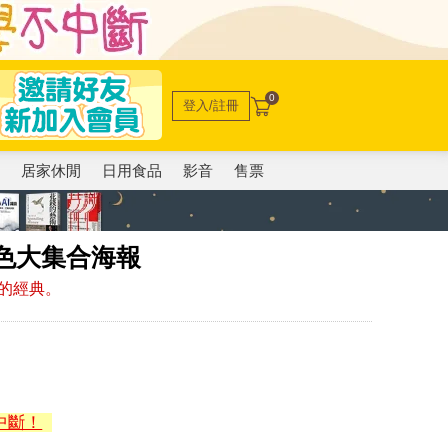
0
登入/註冊
電
居家休閒
日用食品
影音
售票
色大集合海報
的經典。
中斷！