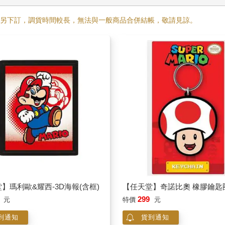
需另下訂，調貨時間較長，無法與一般商品合併結帳，敬請見諒。
】瑪利歐&耀西-3D海報(含框)
【任天堂】奇諾比奧 橡膠鑰匙
299
元
特價
元
到通知
貨到通知