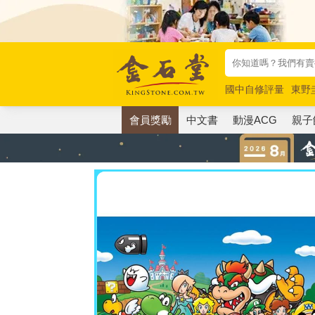
國中自修評量
東野
唯紅花綻放
奧德賽
會員獎勵
中文書
動漫ACG
親子