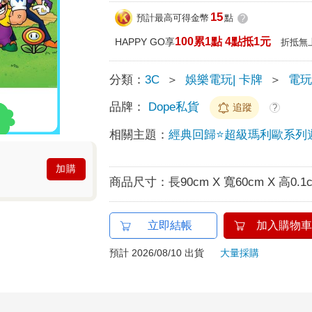
15
預計最高可得金幣
點
?
100累1點 4點抵1元
HAPPY GO享
折抵無
分類：
3C
＞
娛樂電玩| 卡牌
＞
電
品牌：
Dope私貨
追蹤
?
相關主題：
經典回歸⭐超級瑪利歐系列
加購
商品尺寸：
長90cm X 寬60cm X 高0.1
立即結帳
加入購物車
預計 2026/08/10 出貨
大量採購