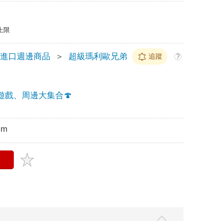
上限
玩進口週邊商品
＞
超級瑪利歐兄弟
追蹤
?
遊戲、周邊大集合🍄
cm