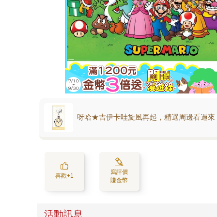
呀哈★吉伊卡哇旋風再起，精選周邊看過來
寫評價
喜歡+1
賺金幣
活動訊息