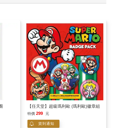
圈
【任天堂】超級瑪利歐 (瑪利歐)徽章組
299
特價
元
貨到通知