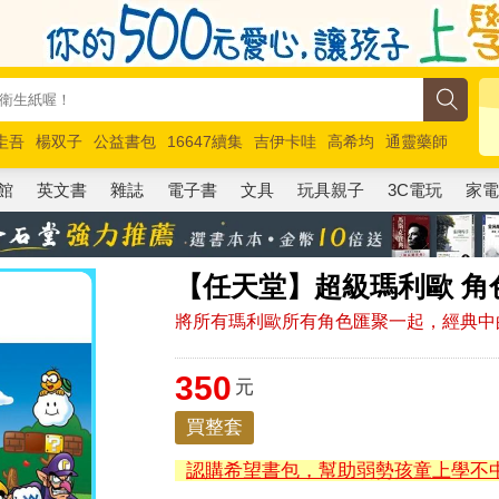
圭吾
楊双子
公益書包
16647續集
吉伊卡哇
高希均
通靈藥師
路邊攤新作
馬斯克
玩具總動員5
超慢跑
館
英文書
雜誌
電子書
文具
玩具親子
3C電玩
家
【任天堂】超級瑪利歐 角
將所有瑪利歐所有角色匯聚一起，經典中
350
元
買整套
認購希望書包，幫助弱勢孩童上學不