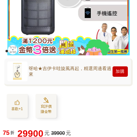
呀哈★吉伊卡哇旋風再起，精選周邊看過
加購
來
寫評價
喜歡+1
賺金幣
29900
75
折
元
39900
元