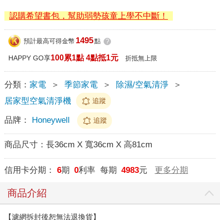
認購希望書包，幫助弱勢孩童上學不中斷！
1495
預計最高可得金幣
點
?
100累1點 4點抵1元
HAPPY GO享
折抵無上限
分類：
家電
＞
季節家電
＞
除濕/空氣清淨
＞
居家型空氣清淨機
追蹤
品牌：
Honeywell
追蹤
商品尺寸：
長36cm X 寬36cm X 高81cm
信用卡分期：
6
期
0
利率 每期
4983
元
更多分期
商品介紹
【濾網拆封後恕無法退換貨】