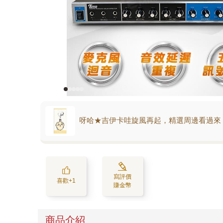
呀哈★吉伊卡哇旋風再起，精選周邊看過來
寫評價
喜歡+1
賺金幣
商品介紹