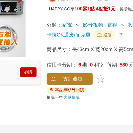
100累1點 4點抵1元
HAPPY GO享
折抵無
分類：
家電
＞
影音視聽 | 電視
＞
卡拉OK週邊/麥克風
追蹤
?
商品尺寸：
長43cm X 寬20cm X 高5c
信用卡分期：
6
期
0
利率 每期
580
加購
貨到通知
※ 本品無額外回饋
搶購一空
大量採購