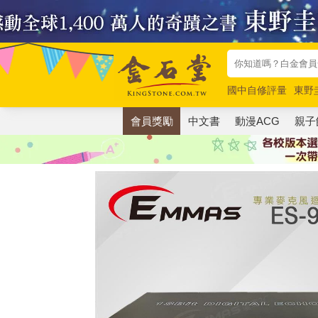
國中自修評量
東野
唯紅花綻放
奧德賽
會員獎勵
中文書
動漫ACG
親子