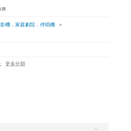
上限
投影機．家庭劇院．伴唱機
＞
m
元
更多分期