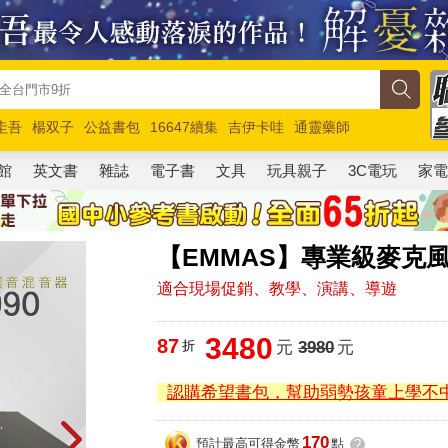
圭吾
楊双子
公益書包
16647續集
吉伊卡哇
通靈藥師
路邊攤新作
馬斯克
玩具總動員5
超慢跑
館
英文書
雜誌
電子書
文具
玩具親子
3C電玩
家
【EMMAS】專業級麥克風
適合現場促銷、教學、演講、導遊
3480
87
折
元
3980
元
認購希望書包，幫助弱勢孩童上學不
170
預計最高可得金幣
點
?