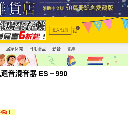
0
登入/註冊
電
居家休閒
日用食品
影音
售票
迴音混音器 ES－990
中斷！