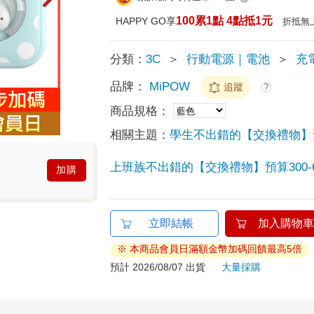
100累1點 4點抵1元
HAPPY GO享
折抵無
分類：
3C
＞
行動電源｜電池
＞
充
品牌：
MiPOW
追蹤
?
商品規格：
相關主題：
學生不出錯的【交換禮物】預算
上班族不出錯的【交換禮物】預算300-6
加購
立即結帳
加入購物車
※ 本商品會員日滿額金幣加碼回饋最高5倍
預計 2026/08/07 出貨
大量採購