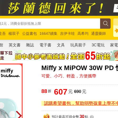
圭吾
楊双子
公益書包
16647續集
吉伊卡哇
高希均
通靈藥師
路邊攤新作
馬斯克
玩具總動員5
超慢跑
館
英文書
雜誌
電子書
文具
玩具親子
3C電玩
家
Miffy x MiPOW 30
可愛、小巧、輕盈，方便攜帶
607
88
折
元
690
元
認購希望書包，幫助弱勢孩童上學不
30
預計最高可得金幣
點
?