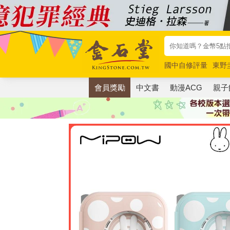
國中自修評量
東野
唯紅花綻放
奧德賽
會員獎勵
中文書
動漫ACG
親子