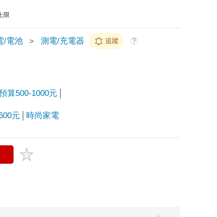
上限
電/電池
＞
測電/充電器
追蹤
?
500-1000元
00元
時尚家電