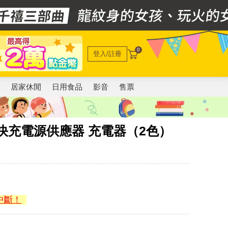
0
登入/註冊
電
居家休閒
日用食品
影音
售票
W PD 快充電源供應器 充電器（2色）
中斷！