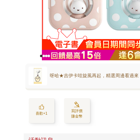
呀哈★吉伊卡哇旋風再起，精選周邊看過來
寫評價
喜歡+1
賺金幣