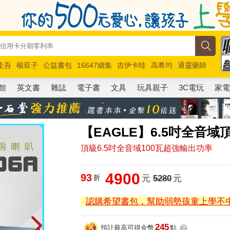
圭吾
楊双子
公益書包
16647續集
吉伊卡哇
高希均
通靈藥師
路邊攤新作
馬斯克
玩具總動員5
超慢跑
館
英文書
雜誌
電子書
文具
玩具親子
3C電玩
家
【EAGLE】6.5吋全音域頂
頂級6.5吋全音域100瓦超強輸出功率
4900
93
折
元
5280
元
認購希望書包，幫助弱勢孩童上學不
245
預計最高可得金幣
點
?