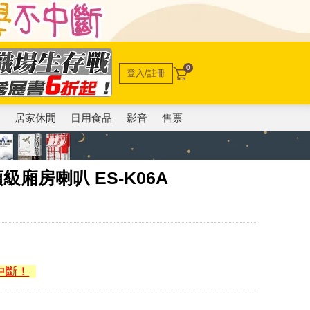
0
登入/註冊
電
居家休閒
日用食品
影音
售票
級廂房喇叭 ES-K06A
中斷！