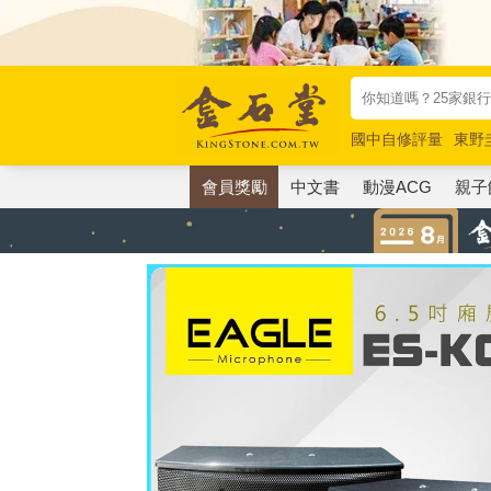
國中自修評量
東野
唯紅花綻放
奧德賽
會員獎勵
中文書
動漫ACG
親子