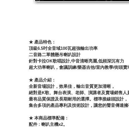
★ 產品特色：
頂級6.5吋全音域100瓦超強輸出功率
二音路二單體懸吊喇叭設計
針對卡拉OK歌唱設計,中音清晰亮麗,低頻深沉有力
超大功率喇叭，會議訓練/樂器吉他/室內教學/街頭賣
★ 產品介紹：
全新音場設計，效果佳，輸出音質更加清晰，
絕對是K歌、舞台表演、老師、演講者及賣場銷售人
最有品質保證及長期耐用的選擇。標準接線頭設計，
集合多項的產品專利及技術設計，讓您的聲音傳達擁
★ 本商品標準配備：
配件 : 喇叭主機x2。