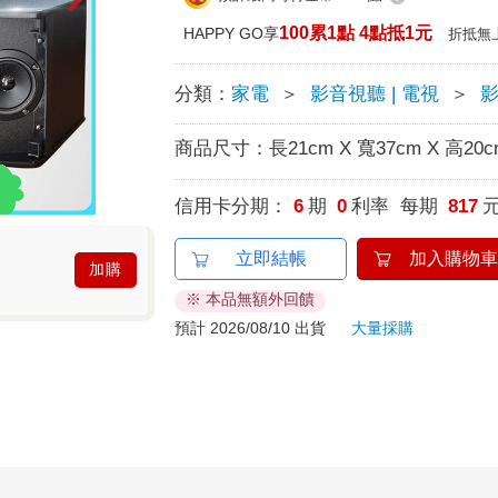
100累1點 4點抵1元
HAPPY GO享
折抵無
分類：
家電
＞
影音視聽 | 電視
＞
商品尺寸：
長21cm X 寬37cm X 高20c
信用卡分期：
6
期
0
利率 每期
817
立即結帳
加入購物車
加購
※ 本品無額外回饋
預計 2026/08/10 出貨
大量採購