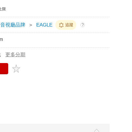
上限
影音視廳品牌
＞
EAGLE
追蹤
?
m
元
更多分期