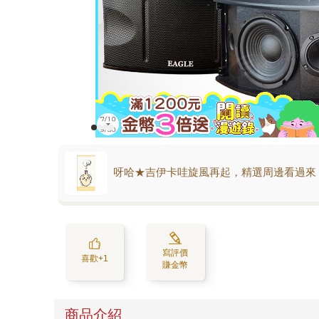
呀哈★吉伊卡哇旋風再起，精選周邊看過來
寫評價
喜歡+1
賺金幣
商品介紹