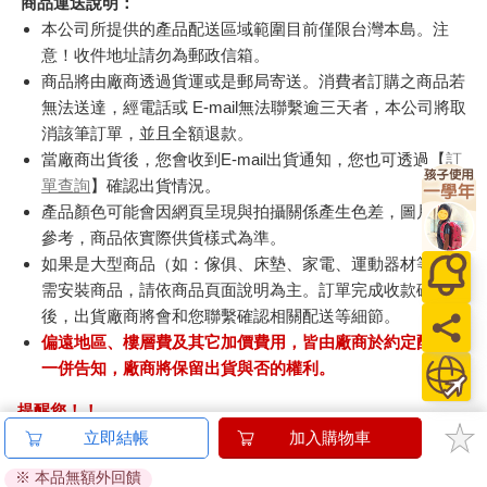
商品運送說明：
本公司所提供的產品配送區域範圍目前僅限台灣本島。注
意！收件地址請勿為郵政信箱。
商品將由廠商透過貨運或是郵局寄送。消費者訂購之商品若
無法送達，經電話或 E-mail無法聯繫逾三天者，本公司將取
消該筆訂單，並且全額退款。
當廠商出貨後，您會收到E-mail出貨通知，您也可透過【
訂
單查詢
】確認出貨情況。
產品顏色可能會因網頁呈現與拍攝關係產生色差，圖片僅供
參考，商品依實際供貨樣式為準。
如果是大型商品（如：傢俱、床墊、家電、運動器材等）及
需安裝商品，請依商品頁面說明為主。訂單完成收款確認
後，出貨廠商將會和您聯繫確認相關配送等細節。
偏遠地區、樓層費及其它加價費用，皆由廠商於約定配送時
一併告知，廠商將保留出貨與否的權利。
提醒您！！
金石堂及銀行均不會請您操作ATM! 如接獲電話要求您前往
立即結帳
加入購物車
ATM提款機，請不要聽從指示，以免受騙上當！
※ 本品無額外回饋