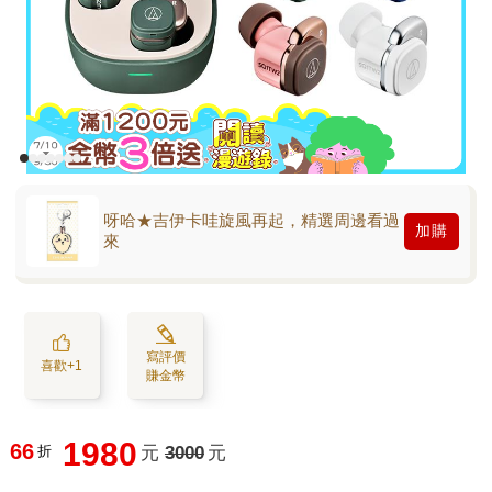
呀哈★吉伊卡哇旋風再起，精選周邊看過
加購
來
寫評價
喜歡+1
賺金幣
1980
66
折
元
3000
元