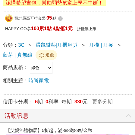
認購希望書包，幫助弱勢孩童上學不中斷！
95
預計最高可得金幣
點
?
100累1點 4點抵1元
HAPPY GO享
折抵無上限
分類：
3C
＞
滑鼠鍵盤|耳機喇叭
＞
耳機 | 耳麥
＞
藍芽 | 真無線
追蹤
商品規格：
相關主題：
時尚家電
信用卡分期：
6
期
0
利率 每期
330
元
更多分期
活動訊息
【父親節禮物展】5折起，滿888送88點金幣