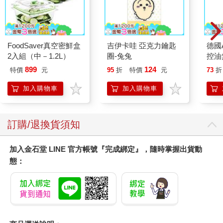
FoodSaver真空密鮮盒
吉伊卡哇 亞克力鑰匙
德國A
2入組（中－1.2L）
圈-兔兔
控油
凝露3
899
124
特價
元
95
折
特價
元
73
折
髮根
調理
加入購物車
加入購物車
滋潤
質適
訂購/退換貨須知
加入金石堂 LINE 官方帳號『完成綁定』，隨時掌握出貨動
態：