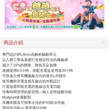
商品介紹
專門設計Ø5.8mm高解析驅動單元
以人體工學為基礎打造穩定性佳的佩戴感
減少了10%的體積，降低耳朵負擔
連續使用6.5小時，搭配充電盒使用達20小時
可快速分辨耳機佩戴方向的發光L/R標示
使耳機與充電盒相互融合的外觀設計
只需放置即能充電的無線Qi充電功能
培養時間管理的新習慣—個人定時提醒功能
Muitpoint多重配對
耳機本體具可簡單水洗的IPX5防水性能
環境音功能 & 通透通話功能