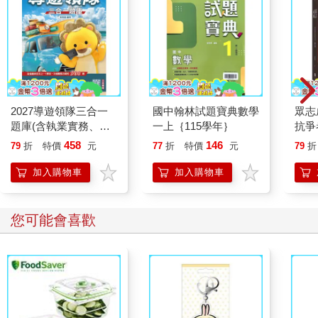
2027導遊領隊三合一
國中翰林試題寶典數學
眾志
題庫(含執業實務、執
一上｛115學年｝
抗爭
業法規、觀光資源概
458
146
79
折
特價
元
77
折
特價
元
79
折
要)(依最新法規編著)
(贈導遊領隊專業術語
加入購物車
加入購物車
速記卡)
您可能會喜歡