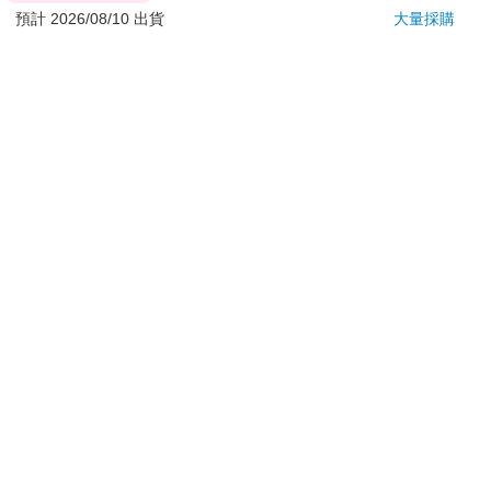
退換貨須知：
預計 2026/08/10 出貨
大量採購
**提醒您，鑑賞期不等於試用期，退回商品須為全新狀態**
依據「消費者保護法」第19條及行政院消費者保護處公告之
「通訊交易解除權合理例外情事適用準則」，以下商品購買
後，除商品本身有瑕疵外，將不提供7天的猶豫期：
易於腐敗、保存期限較短或解約時即將逾期。（如：生
鮮食品）
依消費者要求所為之客製化給付。（客製化商品）
報紙、期刊或雜誌。（含MOOK、外文雜誌）
經消費者拆封之影音商品或電腦軟體。
非以有形媒介提供之數位內容或一經提供即為完成之線
上服務，經消費者事先同意始提供。（如：電子書、電
子雜誌、下載版軟體、虛擬商品…等）
已拆封之個人衛生用品。（如：內衣褲、刮鬍刀、除毛
刀…等）
若非上列種類商品，均享有到貨7天的猶豫期（含例假
日）。
辦理退換貨時，商品（組合商品恕無法接受單獨退貨）必須