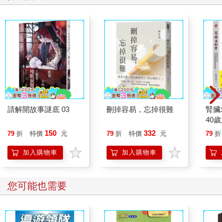
請解開故事謎底 03
刪掉容易，忘掉很難
腎臟
40
就告
150
332
79
折
特價
元
79
折
特價
元
79
折
加入購物車
加入購物車
您可能也需要