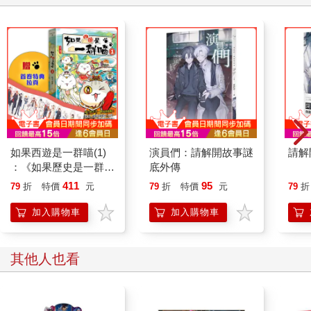
如果西遊是一群喵(1)
演員們：請解開故事謎
請解
：《如果歷史是一群
底外傳
喵》作者最新力作，附
411
95
79
折
特價
元
79
折
特價
元
79
折
【首卷特典】拉頁
加入購物車
加入購物車
其他人也看