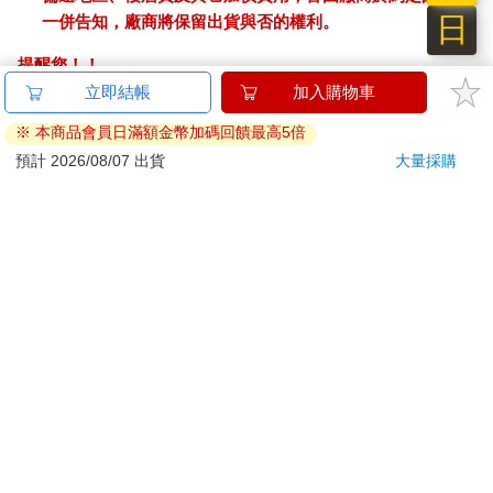
日
一併告知，廠商將保留出貨與否的權利。
提醒您！！
金石堂及銀行均不會請您操作ATM! 如接獲電話要求您前往
立即結帳
加入購物車
ATM提款機，請不要聽從指示，以免受騙上當！
※ 本商品會員日滿額金幣加碼回饋最高5倍
退換貨須知：
預計 2026/08/07 出貨
大量採購
**提醒您，鑑賞期不等於試用期，退回商品須為全新狀態**
依據「消費者保護法」第19條及行政院消費者保護處公告之
「通訊交易解除權合理例外情事適用準則」，以下商品購買
後，除商品本身有瑕疵外，將不提供7天的猶豫期：
易於腐敗、保存期限較短或解約時即將逾期。（如：生
鮮食品）
依消費者要求所為之客製化給付。（客製化商品）
報紙、期刊或雜誌。（含MOOK、外文雜誌）
經消費者拆封之影音商品或電腦軟體。
非以有形媒介提供之數位內容或一經提供即為完成之線
上服務，經消費者事先同意始提供。（如：電子書、電
子雜誌、下載版軟體、虛擬商品…等）