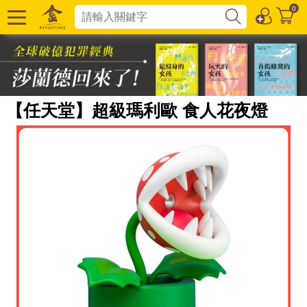
0
【任天堂】超級瑪利歐 食人花夜燈