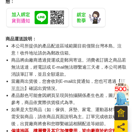
態：
商品運送說明：
本公司所提供的產品配送區域範圍目前僅限台灣本島。注
意！收件地址請勿為郵政信箱。
商品將由廠商透過貨運或是郵局寄送。消費者訂購之商品若
無法送達，經電話或 E-mail無法聯繫逾三天者，本公司將取
消該筆訂單，並且全額退款。
當廠商出貨後，您會收到E-mail出貨通知，您也可透過【
訂
單查詢
】確認出貨情況。
產品顏色可能會因網頁呈現與拍攝關係產生色差，圖片僅供
參考，商品依實際供貨樣式為準。
如果是大型商品（如：傢俱、床墊、家電、運動器材等）及
會
需安裝商品，請依商品頁面說明為主。訂單完成收款確認
後，出貨廠商將會和您聯繫確認相關配送等細節。
員
偏遠地區、樓層費及其它加價費用，皆由廠商於約定配送時