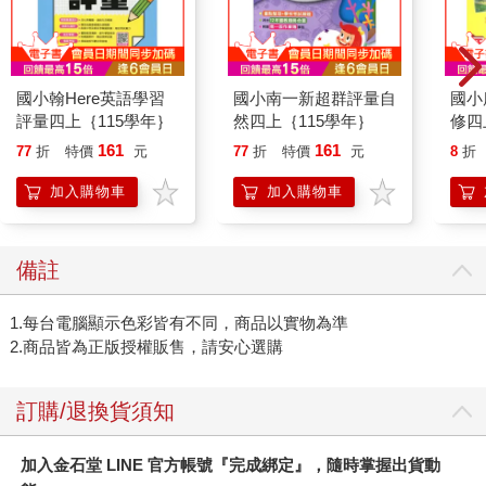
國小翰Here英語學習
國小南一新超群評量自
國小
評量四上｛115學年｝
然四上｛115學年｝
修四
161
161
77
折
特價
元
77
折
特價
元
8
折
加入購物車
加入購物車
備註
1.每台電腦顯示色彩皆有不同，商品以實物為準
2.商品皆為正版授權販售，請安心選購
訂購/退換貨須知
加入金石堂 LINE 官方帳號『完成綁定』，隨時掌握出貨動