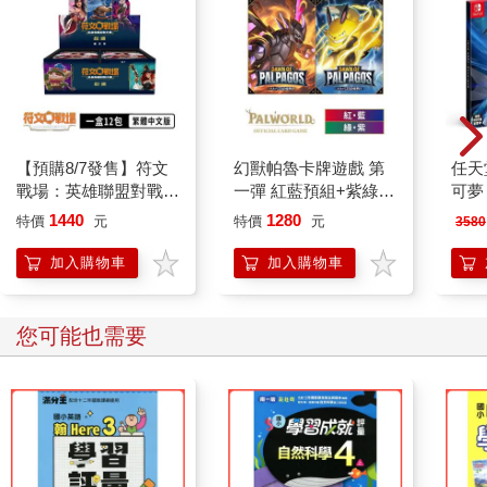
【預購8/7發售】符文
幻獸帕魯卡牌遊戲 第
任天堂
戰場：英雄聯盟對戰卡
一彈 紅藍預組+紫綠預
可夢
牌「起源」補充包（一
組 Dawn of Palpagos
珠 
1440
1280
特價
元
特價
元
3580
盒）
日文版（各一）
加入購物車
加入購物車
您可能也需要