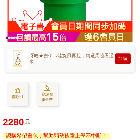
呀哈★吉伊卡哇旋風再起，精選周邊看過
加購
來
寫評價
喜歡+1
賺金幣
2280
元
認購希望書包，幫助弱勢孩童上學不中斷！