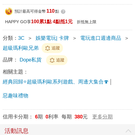
110
預計最高可得金幣
點
?
100累1點 4點抵1元
HAPPY GO享
折抵無上限
分類：
3C
＞
娛樂電玩| 卡牌
＞
電玩進口週邊商品
＞
超級瑪利歐兄弟
追蹤
品牌：
Dope私貨
追蹤
相關主題：
經典回歸⭐超級瑪利歐系列遊戲、周邊大集合🍄
惡趣味禮物
信用卡分期：
6
期
0
利率 每期
380
元
更多分期
活動訊息