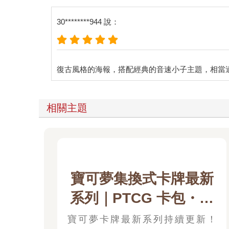
30********944 說：
相關主題
寶可夢集換式卡牌最新
系列｜PTCG 卡包・擴
充包・起始牌組．最新
寶可夢卡牌最新系列持續更新！