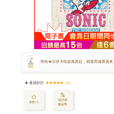
呀哈★吉伊卡哇旋風再起，精選周邊看過來
★
會員好評
★★★★★（1）
寫評價
喜歡+1
賺金幣