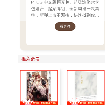
PTCG 中文版擴充包、超級進化ex卡
卡牌＆組合一次看
包組合、起始牌組、全新周邊一次彙
整，新彈上市不漏接，快速找到你要
的寶可夢卡牌！
看更多
推薦必看