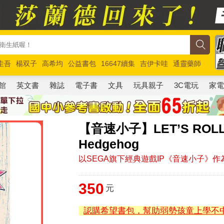
圭吾
楊双子
高希均
公益書包
16647續集
吉伊卡哇
通靈藥師
路邊攤新作
馬斯克
玩具總動員5
超慢跑
館
英文書
雜誌
電子書
文具
玩具親子
3C電玩
家
【音速小子】LET’S ROLL 
Hedgehog
以SEGA旗下經典遊戲IP《音速小子》
350
元
認購希望書包，幫助弱勢孩童上學不