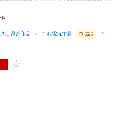
上限
玩進口週邊商品
＞
其他電玩主題
追蹤
?