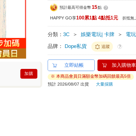
15
預計最高可得金幣
點
?
100累1點 4點抵1元
HAPPY GO享
折抵無
分類：
3C
＞
娛樂電玩| 卡牌
＞
電
品牌：
Dope私貨
追蹤
?
立即結帳
加入購物車
加購
※ 本商品會員日滿額金幣加碼回饋最高5倍
預計 2026/08/07 出貨
大量採購