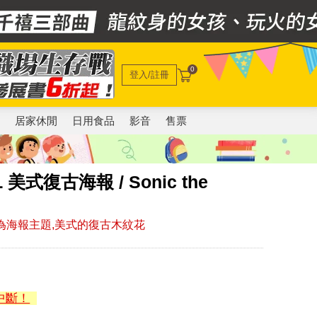
0
登入/註冊
電
居家休閒
日用食品
影音
售票
美式復古海報 / Sonic the
作為海報主題,美式的復古木紋花
中斷！