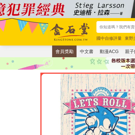
國中自修評量
東野
唯紅花綻放
奧德賽
會員獎勵
中文書
動漫ACG
親子