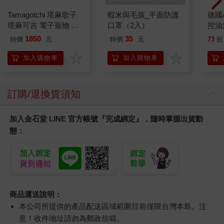
國小康軒Wonder
國小康軒新挑戰數學自
國小
World英語學習評量 四
修四上｛115學年｝
測驗
上｛115學年｝
學年
161
408
77
折
特價
元
8
折
特價
元
76
折
加入購物車
加入購物車
您可能會喜歡
Tamagotchi 塔麻歌子
蝦米與毛孩_平面防護
德國A
塔麻可吉 電子寵物 樂
口罩（2入）
控油