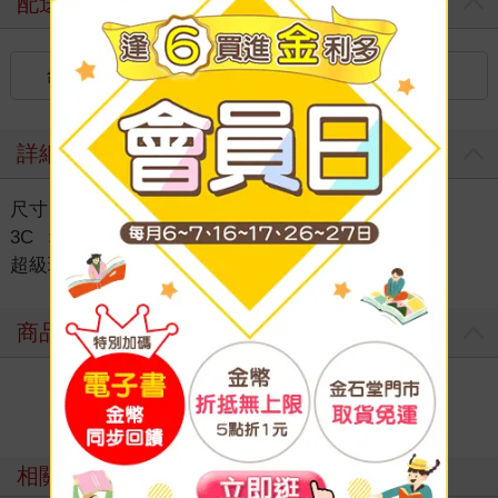
配送方式
台灣
國內宅配：本島（廠商出貨）
詳細資料
尺寸 91.5 × 61 × 0.1 公分
3C
＞
娛樂電玩| 卡牌
＞
電玩進口週邊商品
＞
超級瑪利歐兄弟
商品評價
寫評價
相關主題