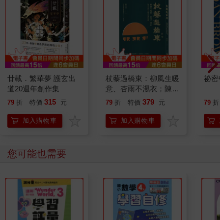
廿載．繁華夢 護玄出
杖藜過橋東：柳風生暖
祕密
道20週年創作集
意、杏雨不濕衣；陳亮
恭談以心轉境的適齡漫
315
379
79
折
特價
元
79
折
特價
元
79
折
想
加入購物車
加入購物車
其他人也看