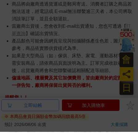
園系列（熱帶橙果／極
凝露3
1850
35
特價
元
特價
元
73
折
地冰雪）
髮根
調理
加入購物車
加入購物車
滋潤
質適
訂購/退換貨須知
加入金石堂 LINE 官方帳號『完成綁定』，隨時掌握出貨動
會
態：
員
日
商品運送說明：
本公司所提供的產品配送區域範圍目前僅限台灣本島。注
意！收件地址請勿為郵政信箱。
商品將由廠商透過貨運或是郵局寄送。消費者訂購之商品若
無法送達，經電話或 E-mail無法聯繫逾三天者，本公司將取
消該筆訂單，並且全額退款。