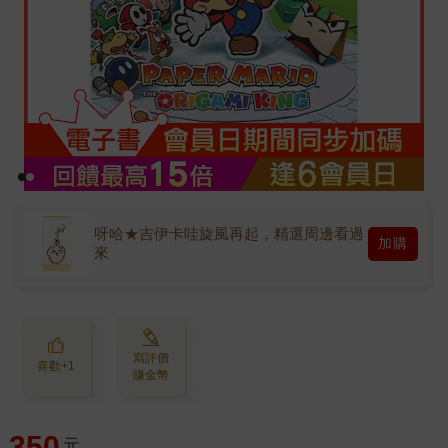
呀哈★吉伊卡哇旋風再起，精選周邊看過
加購
來
寫評價
喜歡+1
賺金幣
350
元