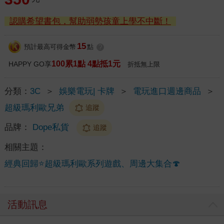
認購希望書包，幫助弱勢孩童上學不中斷！
15
預計最高可得金幣
點
?
100累1點 4點抵1元
HAPPY GO享
折抵無上限
分類：
3C
＞
娛樂電玩| 卡牌
＞
電玩進口週邊商品
＞
超級瑪利歐兄弟
追蹤
品牌：
Dope私貨
追蹤
相關主題：
經典回歸⭐超級瑪利歐系列遊戲、周邊大集合🍄
活動訊息