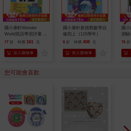
任天堂 NS Switch 寶
【預購8/7發售】符文
【預
可夢 晶燦鑽石+明亮珍
戰場：英雄聯盟對戰卡
戰場
珠 雙重包（中文版）
牌「起源」補充包（一
牌「
1480
1440
特價
元
特價
元
特價
3580
盒）
一組
墊）
加入購物車
加入購物車
您可能也需要