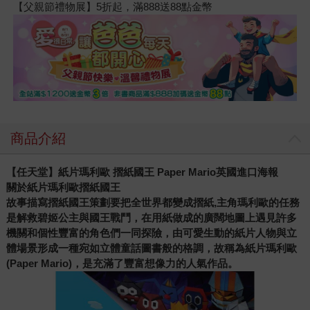
【父親節禮物展】5折起，滿888送88點金幣
商品介紹
【任天堂】紙片瑪利歐 摺紙國王 Paper Mario英國進口海報
關於紙片瑪利歐摺紙國王
故事描寫摺紙國王策劃要把全世界都變成摺紙,主角瑪利歐的任務
是解救碧姬公主與國王戰鬥，在用紙做成的廣闊地圖上遇見許多
機關和個性豐富的角色們一同探險，由可愛生動的紙片人物與立
體場景形成一種宛如立體童話圖書般的格調，故稱為紙片瑪利歐
(Paper Mario)，是充滿了豐富想像力的人氣作品。