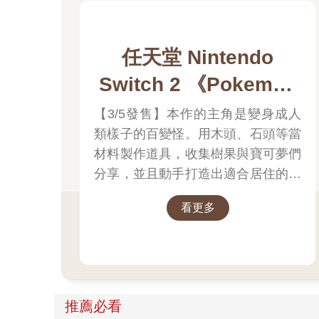
任天堂 Nintendo
Switch 2 《Pokemon
Pokopia》
【3/5發售】本作的主角是變身成人
類樣子的百變怪。用木頭、石頭等當
材料製作道具，收集樹果與寶可夢們
分享，並且動手打造出適合居住的地
方吧。並且遊戲中的時間會與現實時
看更多
間同步。體驗天氣的變化，感受生活
在其中的各種寶可夢們的個性，度過
悠悠哉哉的生活吧。
推薦必看