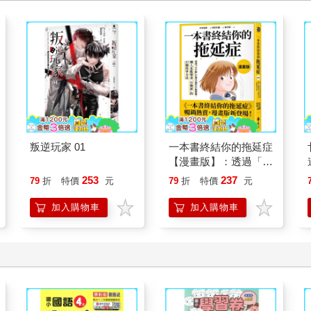
叛逆玩家 01
一本書終結你的拖延症
【漫畫版】：透過「小
行動」打開大腦的行動
253
237
79
折
特價
元
79
折
特價
元
開關，懶人也能變身
「行動派」的37個科
加入購物車
加入購物車
學方法