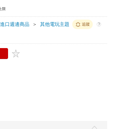
上限
玩進口週邊商品
＞
其他電玩主題
追蹤
?