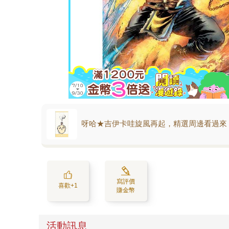
呀哈★吉伊卡哇旋風再起，精選周邊看過來
寫評價
喜歡+1
賺金幣
活動訊息