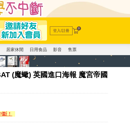
0
登入/註冊
電
居家休閒
日用食品
影音
售票
BAT (魔蠍) 英國進口海報 魔宮帝國
中斷！