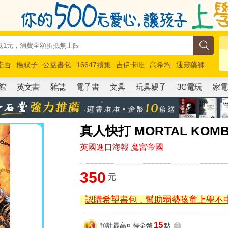
圭吾
楊双子
公益書包
16647續集
吉伊卡哇
高希均
通靈藥師
路邊攤新作
馬斯克
玩具總動員5
超慢跑
館
英文書
雜誌
電子書
文具
玩具親子
3C電玩
家
真人快打 MORTAL KOM
英國進口海報 魔宮帝國
350
元
認購希望書包，幫助弱勢孩童上學不
15
預計最高可得金幣
點
?