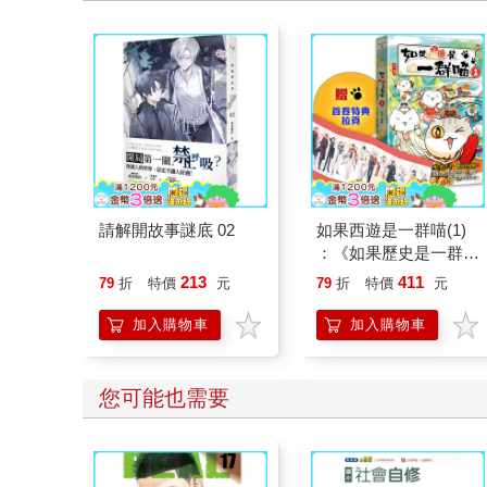
請解開故事謎底 02
如果西遊是一群喵(1)
：《如果歷史是一群
喵》作者最新力作，附
213
411
79
折
特價
元
79
折
特價
元
【首卷特典】拉頁
加入購物車
加入購物車
您可能也需要