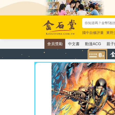
國中自修評量
東野
唯紅花綻放
奧德賽
會員獎勵
中文書
動漫ACG
親子