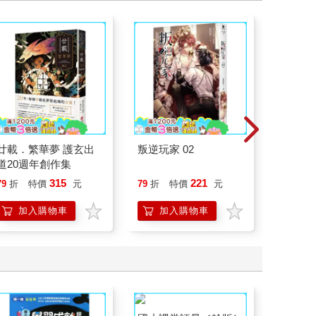
廿載．繁華夢 護玄出
叛逆玩家 02
請解開故
道20週年創作集
315
221
79
折
特價
元
79
折
特價
元
79
折
加入購物車
加入購物車
加