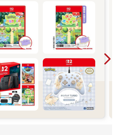
Nin
周邊
優惠
收納
購足