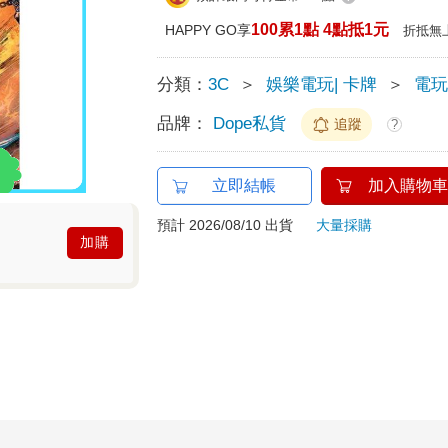
100累1點 4點抵1元
HAPPY GO享
折抵無
分類：
3C
＞
娛樂電玩| 卡牌
＞
電
品牌：
Dope私貨
追蹤
?
立即結帳
加入購物車
預計 2026/08/10 出貨
大量採購
加購