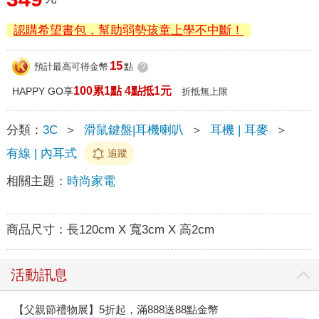
認購希望書包，幫助弱勢孩童上學不中斷！
15
預計最高可得金幣
點
?
100累1點 4點抵1元
HAPPY GO享
折抵無上限
分類：
3C
＞
滑鼠鍵盤|耳機喇叭
＞
耳機 | 耳麥
＞
有線 | 內耳式
追蹤
相關主題：
時尚家電
商品尺寸：
長120cm X 寬3cm X 高2cm
活動訊息
【父親節禮物展】5折起，滿888送88點金幣