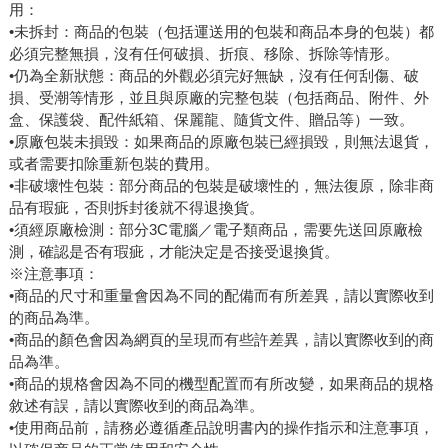
用：
•未拆封：商品的包裝（包括運送用的包裝和商品本身的包裝）都
必須完整無損，沒有任何破損、折痕、移除、拆除等情形。
•仍為全新狀態：商品的外觀必須完好無缺，沒有任何刮傷、破
損、受潮等情形，並且與原廠的完整包裝（包括商品、附件、外
盒、保護袋、配件紙箱、保麗龍、隨貨文件、贈品等）一致。
•原廠包裝未損毀：如果商品的原廠包裝已經損毀，則無法退貨，
或者需要扣除重新包裝的費用。
•非破壞性包裝：部分商品的包裝是破壞性的，無法復原，除非商
品有瑕疵，否則拆封後就不得退換貨。
•須經原廠檢測：部分3C電腦／電子類商品，需要先送回原廠檢
測，確認是否有瑕疵，才能決定是否接受退換貨。
※注意事項：
•商品的尺寸和重量會因為不同的配備而有所差異，請以實際收到
的商品為準。
•商品的顏色會因為網頁的呈現而有些許差異，請以實際收到的商
品為準。
•商品的規格會因為不同的機型配置而有所改變，如果商品的規格
敘述有誤，請以實際收到的商品為準。
•使用商品前，請務必遵循產品說明書內的操作指示和注意事項，