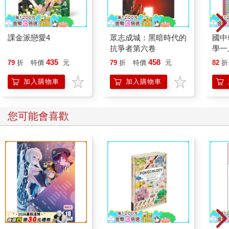
課金派戀愛4
眾志成城：黑暗時代的
國中
抗爭者第六卷
學一
435
458
79
折
特價
元
79
折
特價
元
82
折
加入購物車
加入購物車
您可能會喜歡