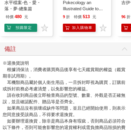
水平檔案-色・愛・
Pokecology an
吉伊
落・夢-總集篇
Illustrated Guide to
Pokemon Ecology
480
513
特價
元
9
折
特價
元
96
折
(Pokemon Pikachu
Press)
預購限定
加入購物車
備註
※退換貨說明
根據消保法，消費者購買商品後享有七天鑑賞期的權益（鑑賞
期非試用期）。
耳機類商品屬於個人衛生用品，一旦拆封即視為購買，訂購前
或拆封前務必考慮清楚，以免影響您的權益。
請在收到商品後立即檢查商品的型號、數量、外觀是否正確無
誤，並且確認配件、贈品等是否齊全。
如果商品沒有損壞或缺件等問題，並且已經開始使用，則表示
您同意接受該商品，不得要求退換貨。
如要辦理退換貨，除非是商品本身有瑕疵，否則商品必須符合
以下條件，否則可能會影響您的退貨權利或需負擔商品毀損的費