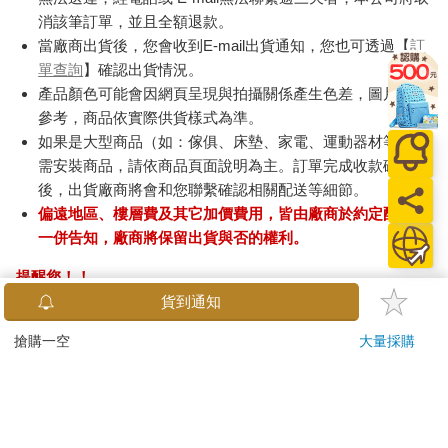
消該筆訂單，並且全額退款。
當廠商出貨後，您會收到E-mail出貨通知，您也可透過【
訂
單查詢
】確認出貨情況。
產品顏色可能會因網頁呈現與拍攝關係產生色差，圖片僅供
參考，商品依實際供貨樣式為準。
如果是大型商品（如：傢俱、床墊、家電、運動器材等）及
需安裝商品，請依商品頁面說明為主。訂單完成收款確認
後，出貨廠商將會和您聯繫確認相關配送等細節。
偏遠地區、樓層費及其它加價費用，皆由廠商於約定配送時
一併告知，廠商將保留出貨與否的權利。
提醒您！！
金石堂及銀行均不會請您操作ATM! 如接獲電話要求您前往
貨到通知
ATM提款機，請不要聽從指示，以免受騙上當！
搶購一空
大量採購
退換貨須知：
**提醒您，鑑賞期不等於試用期，退回商品須為全新狀態**
依據「消費者保護法」第19條及行政院消費者保護處公告之
「通訊交易解除權合理例外情事適用準則」，以下商品購買