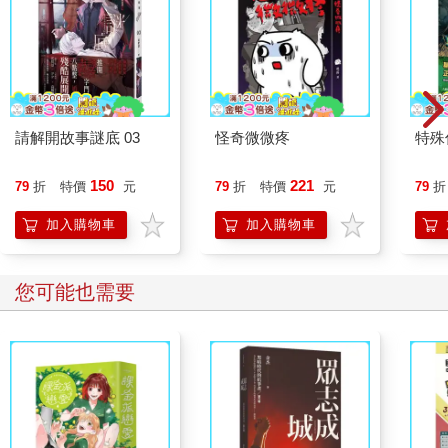
請解開故事謎底 03
怪奇微微疼
特殊傳
150
221
79
折
特價
元
79
折
特價
元
79
折
加入購物車
加入購物車
您可能也需要