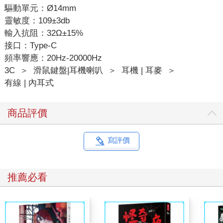
驅動單元：Ø14mm
靈敏度：109±3db
輸入抗阻：32Ω±15%
接口：Type-C
頻率響應：20Hz-20000Hz
3C
＞
滑鼠鍵盤|耳機喇叭
＞
耳機 | 耳麥
＞
有線 | 內耳式
商品評價
寫評價
推薦必看