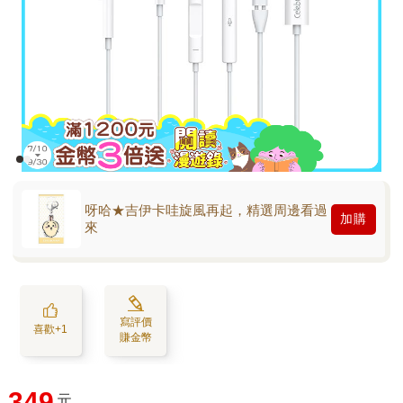
呀哈★吉伊卡哇旋風再起，精選周邊看過
加購
來
寫評價
喜歡+1
賺金幣
349
元