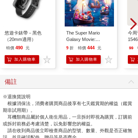
悠遊卡錶帶－黑色
The Super Mario
今周
（20mm適用）
Galaxy Movie:
154
Peach`s Birthday
490
444
特價
元
9
折
特價
元
99
Surprise: The Super
Mario Galaxy Movie
加入購物車
加入購物車
Storybook
備註
※退換貨說明
根據消保法，消費者購買商品後享有七天鑑賞期的權益（鑑賞
期非試用期）。
耳機類商品屬於個人衛生用品，一旦拆封即視為購買，訂購前
或拆封前務必考慮清楚，以免影響您的權益。
請在收到商品後立即檢查商品的型號、數量、外觀是否正確無
誤，並且確認配件、贈品等是否齊全。