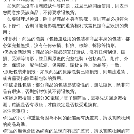
如果商品沒有損壞或缺件等問題，並且已經開始使用，則表示
您同意接受該商品，不得要求退換貨。
如要辦理退換貨，除非是商品本身有瑕疵，否則商品必須符合
以下條件，否則可能會影響您的退貨權利或需負擔商品毀損的費
用：
•未拆封：商品的包裝（包括運送用的包裝和商品本身的包裝）都
必須完整無損，沒有任何破損、折痕、移除、拆除等情形。
•仍為全新狀態：商品的外觀必須完好無缺，沒有任何刮傷、破
損、受潮等情形，並且與原廠的完整包裝（包括商品、附件、外
盒、保護袋、配件紙箱、保麗龍、隨貨文件、贈品等）一致。
•原廠包裝未損毀：如果商品的原廠包裝已經損毀，則無法退貨，
或者需要扣除重新包裝的費用。
•非破壞性包裝：部分商品的包裝是破壞性的，無法復原，除非商
品有瑕疵，否則拆封後就不得退換貨。
•須經原廠檢測：部分3C電腦／電子類商品，需要先送回原廠檢
測，確認是否有瑕疵，才能決定是否接受退換貨。
※注意事項：
•商品的尺寸和重量會因為不同的配備而有所差異，請以實際收到
的商品為準。
•商品的顏色會因為網頁的呈現而有些許差異，請以實際收到的商