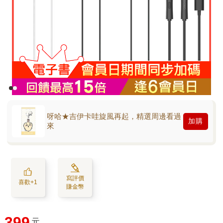
呀哈★吉伊卡哇旋風再起，精選周邊看過
加購
來
寫評價
喜歡+1
賺金幣
399
元