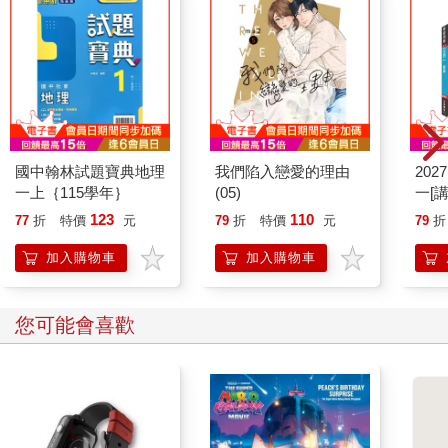
國中翰林試題寶典地理
我們陷入戀愛的理由
202
一上｛115學年｝
(05)
一[
用導
123
110
77
折
特價
元
79
折
特價
元
79
折
測驗
術語
加入購物車
加入購物車
您可能會喜歡