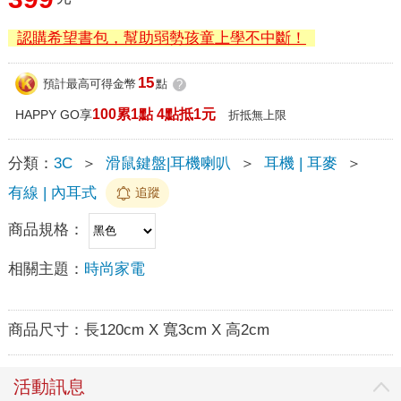
認購希望書包，幫助弱勢孩童上學不中斷！
15
預計最高可得金幣
點
?
100累1點 4點抵1元
HAPPY GO享
折抵無上限
分類：
3C
＞
滑鼠鍵盤|耳機喇叭
＞
耳機 | 耳麥
＞
有線 | 內耳式
追蹤
商品規格：
相關主題：
時尚家電
商品尺寸：
長120cm X 寬3cm X 高2cm
活動訊息