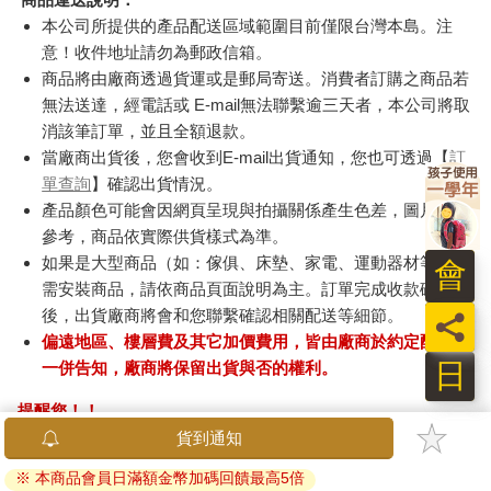
本公司所提供的產品配送區域範圍目前僅限台灣本島。注
意！收件地址請勿為郵政信箱。
商品將由廠商透過貨運或是郵局寄送。消費者訂購之商品若
無法送達，經電話或 E-mail無法聯繫逾三天者，本公司將取
消該筆訂單，並且全額退款。
當廠商出貨後，您會收到E-mail出貨通知，您也可透過【
訂
單查詢
】確認出貨情況。
產品顏色可能會因網頁呈現與拍攝關係產生色差，圖片僅供
參考，商品依實際供貨樣式為準。
如果是大型商品（如：傢俱、床墊、家電、運動器材等）及
會
需安裝商品，請依商品頁面說明為主。訂單完成收款確認
後，出貨廠商將會和您聯繫確認相關配送等細節。
員
偏遠地區、樓層費及其它加價費用，皆由廠商於約定配送時
日
一併告知，廠商將保留出貨與否的權利。
提醒您！！
金石堂及銀行均不會請您操作ATM! 如接獲電話要求您前往
貨到通知
ATM提款機，請不要聽從指示，以免受騙上當！
※ 本商品會員日滿額金幣加碼回饋最高5倍