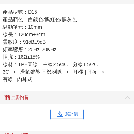
產品型號：D15
產品顏色：白銀色/黑紅色/黑灰色
驅動單元：10mm
線長：120cm±3cm
靈敏度：91dB±9dB
頻率響應：20Hz-20KHz
阻抗：16Ω±15%
線材：TPE圓線，主線2.5/4C，分線1.5/2C
3C
＞
滑鼠鍵盤|耳機喇叭
＞
耳機 | 耳麥
＞
有線 | 內耳式
商品評價
寫評價