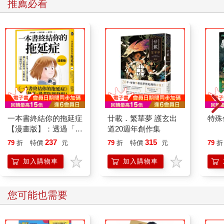
推薦必看
一本書終結你的拖延症
廿載．繁華夢 護玄出
特殊傳
【漫畫版】：透過「小
道20週年創作集
行動」打開大腦的行動
237
315
79
折
特價
元
79
折
特價
元
79
折
開關，懶人也能變身
「行動派」的37個科
加入購物車
加入購物車
學方法
您可能也需要