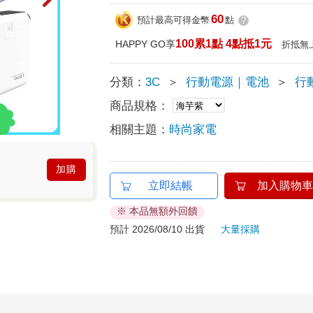
60
預計最高可得金幣
點
?
100累1點 4點抵1元
HAPPY GO享
折抵無
分類：
3C
＞
行動電源｜電池
＞
行
商品規格：
相關主題：
時尚家電
加購
立即結帳
加入購物車
※ 本品無額外回饋
預計 2026/08/10 出貨
大量採購