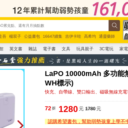
圭吾
楊双子
公益書包
16647續集
吉伊卡哇
高希均
通靈藥師
路邊攤新作
馬斯克
玩具總動員5
超慢跑
館
英文書
雜誌
電子書
文具
玩具親子
3C電玩
家
LaPO 10000mAh 多
WH標示)
快充、自帶線、雙口輸出、磁吸無線充電
1280
72
折
元
1780
元
認購希望書包，幫助弱勢孩童上學不