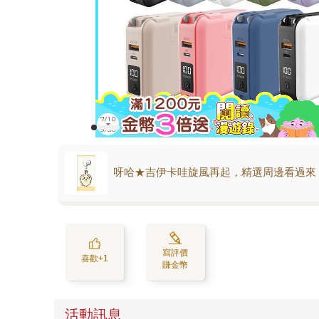
呀哈★吉伊卡哇旋風再起，精選周邊看過來
寫評價
喜歡+1
賺金幣
活動訊息