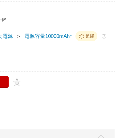
上限
動電源
＞
電源容量10000mAh↑
追蹤
?