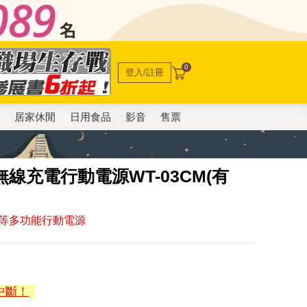
0
登入/註冊
電
居家休閒
日用食品
影音
售票
功能無線充電行動電源WT-03CM(有
等多功能行動電源
中斷！