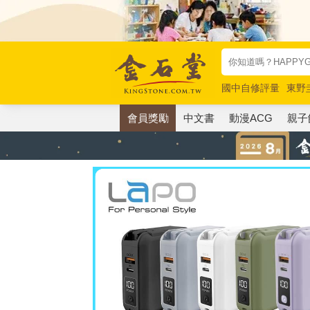
國中自修評量
東野
唯紅花綻放
奧德賽
會員獎勵
中文書
動漫ACG
親子