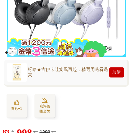
呀哈★吉伊卡哇旋風再起，精選周邊看過
加購
來
寫評價
喜歡+1
賺金幣
998
83
折
元
1200
元