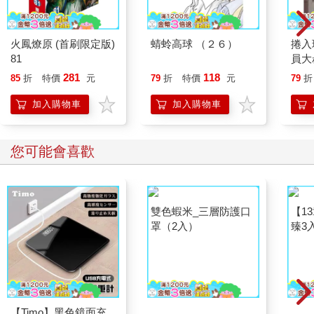
火鳳燎原 (首刷限定版)
蜻蛉高球 （２６）
捲入
81
員大
用不
281
118
85
折
特價
元
79
折
特價
元
79
折
最強
加入購物車
加入購物車
您可能會喜歡
【Timo】黑色鏡面充
雙色蝦米_三層防護口
【1