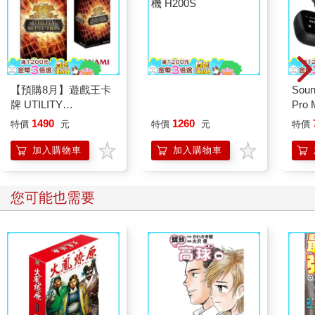
機 H200S
【預購8月】遊戲王卡
Soun
牌 UTILITY
Pro
SELECTION UT-01 補
線入
1490
1260
特價
元
特價
元
特價
充包 決鬥場景包 代理
日文版（一盒）
加入購物車
加入購物車
您可能也需要