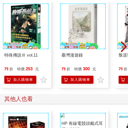
特殊傳說Ⅲ vol.11
臺灣漫遊錄
叛逆
253
300
79
折
特價
元
79
折
特價
元
79
折
加入購物車
加入購物車
其他人也看
HP 有線電競頭戴式耳