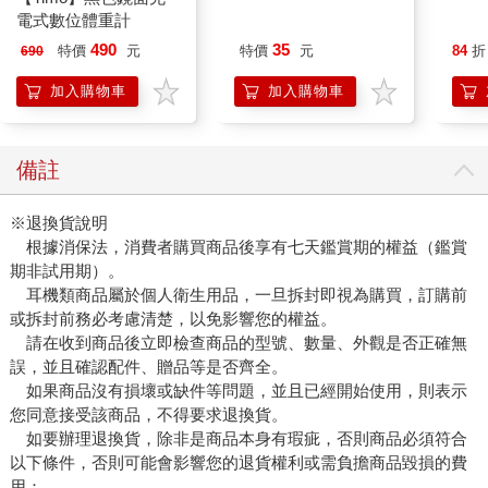
電式數位體重計
罩（2入）
臻3入
490
35
特價
元
特價
元
84
折
690
加入購物車
加入購物車
備註
※退換貨說明
根據消保法，消費者購買商品後享有七天鑑賞期的權益（鑑賞
期非試用期）。
耳機類商品屬於個人衛生用品，一旦拆封即視為購買，訂購前
或拆封前務必考慮清楚，以免影響您的權益。
請在收到商品後立即檢查商品的型號、數量、外觀是否正確無
誤，並且確認配件、贈品等是否齊全。
如果商品沒有損壞或缺件等問題，並且已經開始使用，則表示
您同意接受該商品，不得要求退換貨。
如要辦理退換貨，除非是商品本身有瑕疵，否則商品必須符合
以下條件，否則可能會影響您的退貨權利或需負擔商品毀損的費
用：