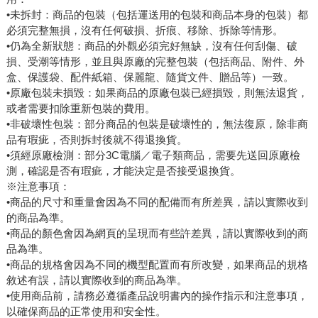
•未拆封：商品的包裝（包括運送用的包裝和商品本身的包裝）都
必須完整無損，沒有任何破損、折痕、移除、拆除等情形。
•仍為全新狀態：商品的外觀必須完好無缺，沒有任何刮傷、破
損、受潮等情形，並且與原廠的完整包裝（包括商品、附件、外
盒、保護袋、配件紙箱、保麗龍、隨貨文件、贈品等）一致。
•原廠包裝未損毀：如果商品的原廠包裝已經損毀，則無法退貨，
或者需要扣除重新包裝的費用。
•非破壞性包裝：部分商品的包裝是破壞性的，無法復原，除非商
品有瑕疵，否則拆封後就不得退換貨。
•須經原廠檢測：部分3C電腦／電子類商品，需要先送回原廠檢
測，確認是否有瑕疵，才能決定是否接受退換貨。
※注意事項：
•商品的尺寸和重量會因為不同的配備而有所差異，請以實際收到
的商品為準。
•商品的顏色會因為網頁的呈現而有些許差異，請以實際收到的商
品為準。
•商品的規格會因為不同的機型配置而有所改變，如果商品的規格
敘述有誤，請以實際收到的商品為準。
•使用商品前，請務必遵循產品說明書內的操作指示和注意事項，
以確保商品的正常使用和安全性。