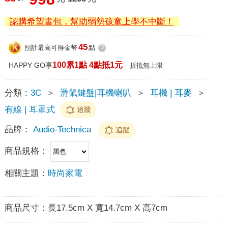
認購希望書包，幫助弱勢孩童上學不中斷！
45
預計最高可得金幣
點
?
100累1點 4點抵1元
HAPPY GO享
折抵無上限
分類：
3C
＞
滑鼠鍵盤|耳機喇叭
＞
耳機 | 耳麥
＞
有線 | 耳罩式
追蹤
品牌：
Audio-Technica
追蹤
商品規格：
相關主題：
時尚家電
商品尺寸：
長17.5cm X 寬14.7cm X 高7cm