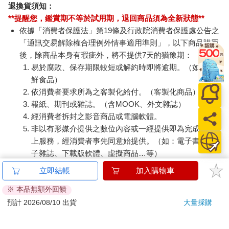
退換貨須知：
**提醒您，鑑賞期不等於試用期，退回商品須為全新狀態**
依據「消費者保護法」第19條及行政院消費者保護處公告之
「通訊交易解除權合理例外情事適用準則」，以下商品購買
後，除商品本身有瑕疵外，將不提供7天的猶豫期：
易於腐敗、保存期限較短或解約時即將逾期。（如：生
鮮食品）
依消費者要求所為之客製化給付。（客製化商品）
報紙、期刊或雜誌。（含MOOK、外文雜誌）
經消費者拆封之影音商品或電腦軟體。
非以有形媒介提供之數位內容或一經提供即為完成之線
上服務，經消費者事先同意始提供。（如：電子書、電
子雜誌、下載版軟體、虛擬商品…等）
已拆封之個人衛生用品。（如：內衣褲、刮鬍刀、除毛
立即結帳
加入購物車
刀…等）
※ 本品無額外回饋
若非上列種類商品，均享有到貨7天的猶豫期（含例假
日）。
預計 2026/08/10 出貨
大量採購
辦理退換貨時，商品（組合商品恕無法接受單獨退貨）必須
是您收到商品時的原始狀態（包含商品本體、配件、贈品、