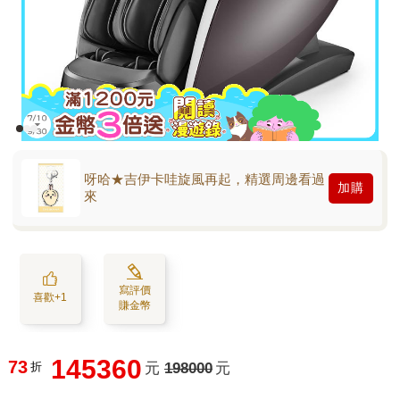
呀哈★吉伊卡哇旋風再起，精選周邊看過
加購
來
寫評價
喜歡+1
賺金幣
145360
73
折
元
198000
元