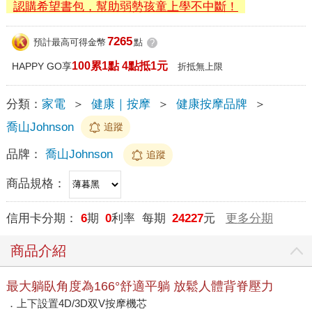
認購希望書包，幫助弱勢孩童上學不中斷！
7265
預計最高可得金幣
點
?
100累1點 4點抵1元
HAPPY GO享
折抵無上限
分類：
家電
＞
健康｜按摩
＞
健康按摩品牌
＞
喬山Johnson
追蹤
品牌：
喬山Johnson
追蹤
商品規格：
信用卡分期：
6
期
0
利率 每期
24227
元
更多分期
商品介紹
最大躺臥角度為166°舒適平躺 放鬆人體背脊壓力
．上下設置4D/3D双V按摩機芯