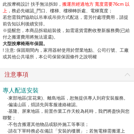
此按摩椅設計 扶手無法拆卸，
搬運所經過地方 寬度需要76cm 以
上
，務必先確認_門口、樓梯、樓梯轉折處、電梯寬度；
若您需我們協助以吊車或吊掛方式配送，需另付處理費用，請提
前告知以利後續安排。
※提醒您，本商品拆箱組裝後，如需退貨需酌收整新服務費(已給
付之搬運費用將無法退還)。
大型按摩椅兩年保固。
! 注意: 保固期間內，家用器材使用於營業地點、公司行號、工廠
或其他公共場所，本公司保留保固條件之說明權
注意事項
專人配送安裝
‧東部地區(宜花東)、離島地區，恕無提供專人到府安裝服務。
‧偏遠山區，煩請先與客服連絡確認。
‧基隆、屏東地區，前置作業工作天較為耗時，我們將盡快與您
聯繫；
‧不包含搬運其他物品或額外施工等事項；
‧請在下單時務必在備註「安裝的樓層」；若無電梯需搬運上