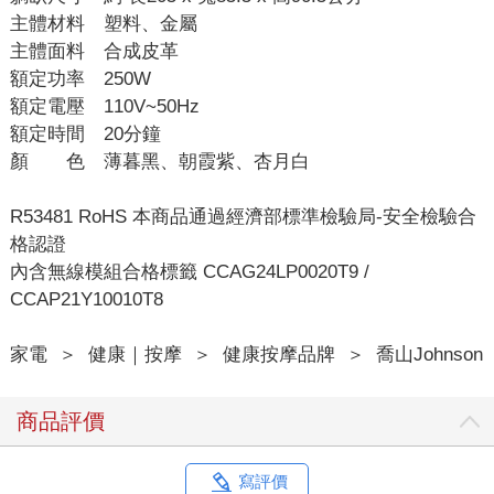
主體材料 塑料、金屬
主體面料 合成皮革
額定功率 250W
額定電壓 110V~50Hz
額定時間 20分鐘
顏 色 薄暮黑、朝霞紫、杏月白
R53481 RoHS 本商品通過經濟部標準檢驗局-安全檢驗合
格認證
內含無線模組合格標籤 CCAG24LP0020T9 /
CCAP21Y10010T8
家電
＞
健康｜按摩
＞
健康按摩品牌
＞
喬山Johnson
商品評價
寫評價