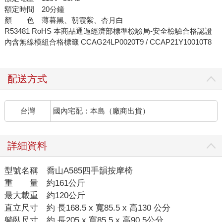
額定時間 20分鐘
顏 色 薄暮黑、朝霞紫、杏月白
R53481 RoHS 本商品通過經濟部標準檢驗局-安全檢驗合格認證
內含無線模組合格標籤 CCAG24LP0020T9 / CCAP21Y10010T8
配送方式
台灣
國內宅配：本島（廠商出貨）
詳細資料
型號名稱 喬山A585四手韻按摩椅
重 量 約161公斤
最大載重 約120公斤
直立尺寸 約 長168.5 x 寬85.5 x 高130 公分
躺臥尺寸 約 長205 x 寬85.5 x 高90.5公分