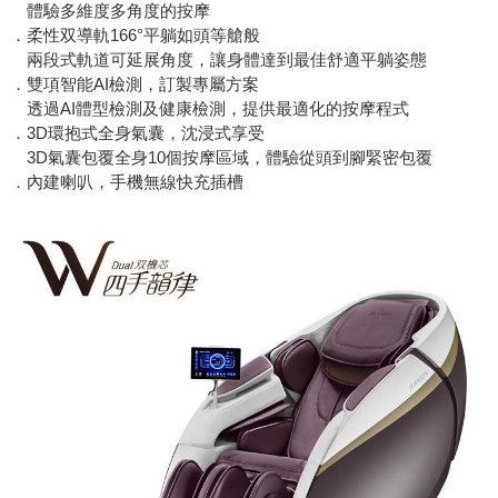
體驗多維度多角度的按摩
．柔性双導軌166°平躺如頭等艙般
兩段式軌道可延展角度，讓身體達到最佳舒適平躺姿態
．雙項智能AI檢測，訂製專屬方案
透過AI體型檢測及健康檢測，提供最適化的按摩程式
．3D環抱式全身氣囊，沈浸式享受
3D氣囊包覆全身10個按摩區域，體驗從頭到腳緊密包覆
．內建喇叭，手機無線快充插槽