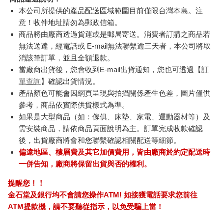
本公司所提供的產品配送區域範圍目前僅限台灣本島。注
意！收件地址請勿為郵政信箱。
商品將由廠商透過貨運或是郵局寄送。消費者訂購之商品若
無法送達，經電話或 E-mail無法聯繫逾三天者，本公司將取
消該筆訂單，並且全額退款。
當廠商出貨後，您會收到E-mail出貨通知，您也可透過【
訂
單查詢
】確認出貨情況。
產品顏色可能會因網頁呈現與拍攝關係產生色差，圖片僅供
參考，商品依實際供貨樣式為準。
如果是大型商品（如：傢俱、床墊、家電、運動器材等）及
需安裝商品，請依商品頁面說明為主。訂單完成收款確認
後，出貨廠商將會和您聯繫確認相關配送等細節。
偏遠地區、樓層費及其它加價費用，皆由廠商於約定配送時
一併告知，廠商將保留出貨與否的權利。
提醒您！！
金石堂及銀行均不會請您操作ATM! 如接獲電話要求您前往
ATM提款機，請不要聽從指示，以免受騙上當！