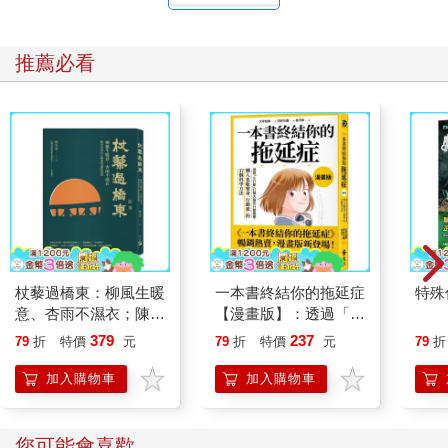
推薦必看
杖藜過橋東：柳風生暖
一本書終結你的拖延症
特殊傳
意、杏雨不濕衣；陳亮
【漫畫版】：透過「小
恭談以心轉境的適齡漫
行動」打開大腦的行動
379
237
79
折
特價
元
79
折
特價
元
79
折
想
開關，懶人也能變身
「行動派」的37個科
加入購物車
加入購物車
學方法
您可能會喜歡