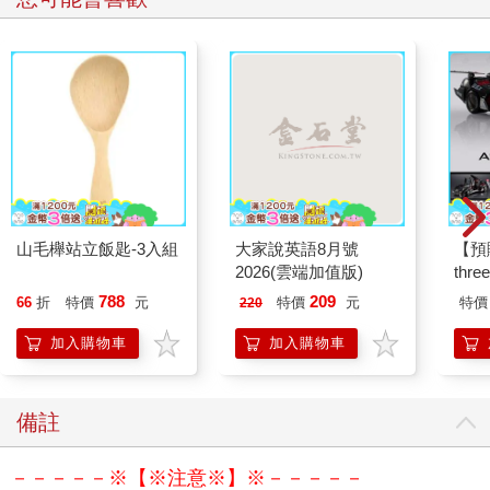
山毛櫸站立飯匙-3入組
大家說英語8月號
【預
2026(雲端加值版)
thr
VA 
788
209
66
折
特價
元
特價
元
特價
220
阿斯拉
SIR
加入購物車
加入購物車
備註
－－－－－※【※注意※】※－－－－－