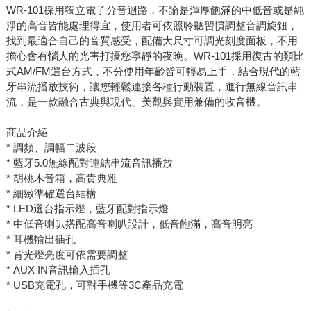
WR-101採用獨立電子分音迴路，不論是渾厚飽滿的中低音或是純
淨的高音皆能處理得宜，使用者可依照聆聽習慣調整音調旋鈕，
找到最適合自己的音質感受，配備大尺寸可調光刻度面板，不用
擔心會有惱人的光害打擾您寧靜的夜晚。WR-101採用復古的類比
式AM/FM選台方式，不分使用年齡皆可輕易上手，結合現代的藍
牙串流播放技術，讓您輕鬆連接各種行動裝置，進行無線音訊串
流，是一款融合古典與現代、美觀與實用兼備的收音機。
商品介紹
* 調頻、調幅二波段
* 藍牙5.0無線配對連結串流音訊播放
* 胡桃木音箱，高貴典雅
* 細緻準確選台結構
* LED選台指示燈，藍牙配對指示燈
* 中低音喇叭搭配高音喇叭設計，低音飽滿，高音明亮
* 耳機輸出插孔
* 背光燈亮度可依需要調整
* AUX IN音訊輸入插孔
* USB充電孔，可對手機等3C產品充電