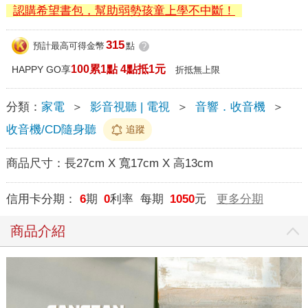
認購希望書包，幫助弱勢孩童上學不中斷！
315
預計最高可得金幣
點
?
100累1點 4點抵1元
HAPPY GO享
折抵無上限
分類：
家電
＞
影音視聽 | 電視
＞
音響．收音機
＞
收音機/CD隨身聽
追蹤
商品尺寸：
長27cm X 寬17cm X 高13cm
信用卡分期：
6
期
0
利率 每期
1050
元
更多分期
商品介紹