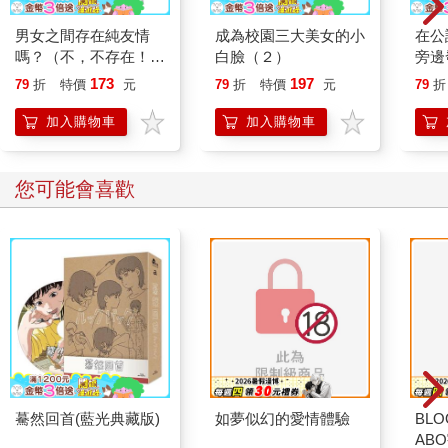
男女之間存在純友情
成為校園三大美女的小
在公
嗎？（不，不存在！）
白臉（２）
旁邊
Flag 11. 那麼，就算無
（２
173
197
79
折
特價
元
79
折
特價
元
79
折
法與我並肩前行，你還
會繼續相信我嗎？
加入購物車
加入購物車
您可能會喜歡
驀然回首(藍光典藏版)
如夢似幻的愛情體驗
BLO
AB