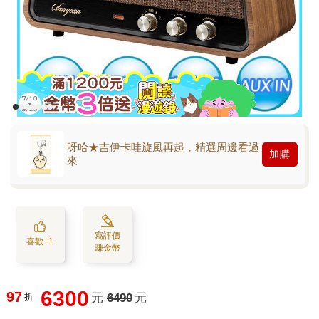
呀哈★吉伊卡哇旋風再起，精選周邊看過
加購
來
寫評價
喜歡+1
賺金幣
6300
97
折
元
6490
元