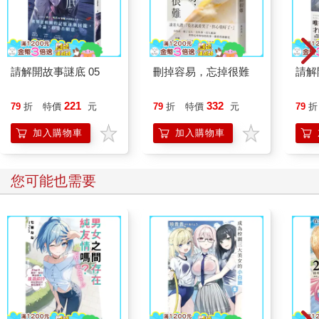
請解開故事謎底 05
刪掉容易，忘掉很難
請解
221
332
79
折
特價
元
79
折
特價
元
79
折
加入購物車
加入購物車
您可能也需要