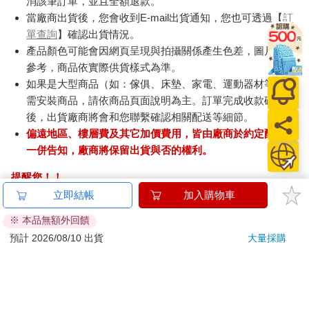
消該筆訂單，並且全額退款。
當廠商出貨後，您會收到E-mail出貨通知，您也可透過【
訂
單查詢
】確認出貨情況。
產品顏色可能會因網頁呈現與拍攝關係產生色差，圖片僅供
參考，商品依實際供貨樣式為準。
如果是大型商品（如：傢俱、床墊、家電、運動器材等）及
需安裝商品，請依商品頁面說明為主。訂單完成收款確認
後，出貨廠商將會和您聯繫確認相關配送等細節。
偏遠地區、樓層費及其它加價費用，皆由廠商於約定配送時
一併告知，廠商將保留出貨與否的權利。
提醒您！！
金石堂及銀行均不會請您操作ATM! 如接獲電話要求您前往
立即結帳
加入購物車
ATM提款機，請不要聽從指示，以免受騙上當！
※ 本品無額外回饋
退換貨須知：
預計 2026/08/10 出貨
大量採購
**提醒您，鑑賞期不等於試用期，退回商品須為全新狀態**
依據「消費者保護法」第19條及行政院消費者保護處公告之
「通訊交易解除權合理例外情事適用準則」，以下商品購買
後，除商品本身有瑕疵外，將不提供7天的猶豫期：