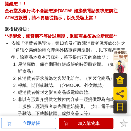
提醒您！！
金石堂及銀行均不會請您操作ATM! 如接獲電話要求您前往
ATM提款機，請不要聽從指示，以免受騙上當！
退換貨須知：
**提醒您，鑑賞期不等於試用期，退回商品須為全新狀態**
依據「消費者保護法」第19條及行政院消費者保護處公告之
「通訊交易解除權合理例外情事適用準則」，以下商品購買
後，除商品本身有瑕疵外，將不提供7天的猶豫期：
易於腐敗、保存期限較短或解約時即將逾期。（如：生
鮮食品）
會
依消費者要求所為之客製化給付。（客製化商品）
報紙、期刊或雜誌。（含MOOK、外文雜誌）
員
經消費者拆封之影音商品或電腦軟體。
非以有形媒介提供之數位內容或一經提供即為完成之線
日
上服務，經消費者事先同意始提供。（如：電子書、電
子雜誌、下載版軟體、虛擬商品…等）
已拆封之個人衛生用品。（如：內衣褲、刮鬍刀、除毛
立即結帳
加入購物車
刀…等）