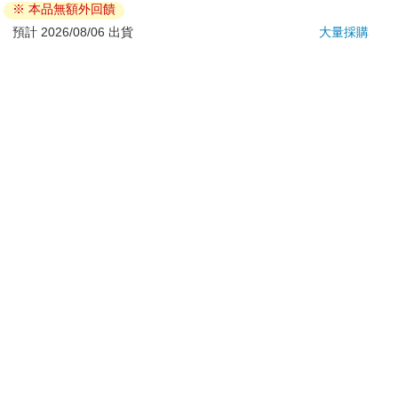
※ 本品無額外回饋
若非上列種類商品，均享有到貨7天的猶豫期（含例假
日）。
預計 2026/08/06 出貨
大量採購
辦理退換貨時，商品（組合商品恕無法接受單獨退貨）必須
是您收到商品時的原始狀態（包含商品本體、配件、贈品、
保證書、所有附隨資料文件及原廠內外包裝…等），請勿直
接使用原廠包裝寄送，或於原廠包裝上黏貼紙張或書寫文
字。
退回商品若無法回復原狀，將請您負擔回復原狀所需費用，
嚴重時將影響您的退貨權益。