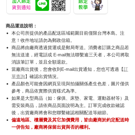
商品運送說明：
本公司所提供的產品配送區域範圍目前僅限台灣本島。注
意！收件地址請勿為郵政信箱。
商品將由廠商透過貨運或是郵局寄送。消費者訂購之商品若
無法送達，經電話或 E-mail無法聯繫逾三天者，本公司將取
消該筆訂單，並且全額退款。
當廠商出貨後，您會收到E-mail出貨通知，您也可透過【
訂
單查詢
】確認出貨情況。
產品顏色可能會因網頁呈現與拍攝關係產生色差，圖片僅供
參考，商品依實際供貨樣式為準。
如果是大型商品（如：傢俱、床墊、家電、運動器材等）及
需安裝商品，請依商品頁面說明為主。訂單完成收款確認
後，出貨廠商將會和您聯繫確認相關配送等細節。
偏遠地區、樓層費及其它加價費用，皆由廠商於約定配送時
一併告知，廠商將保留出貨與否的權利。