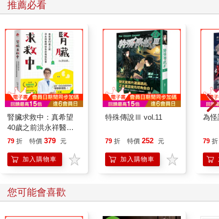
推薦必看
腎臟求救中：真希望
特殊傳說Ⅲ vol.11
為怪
40歲之前洪永祥醫師
就告訴我這些事
379
252
79
折
特價
元
79
折
特價
元
79
折
加入購物車
加入購物車
您可能會喜歡