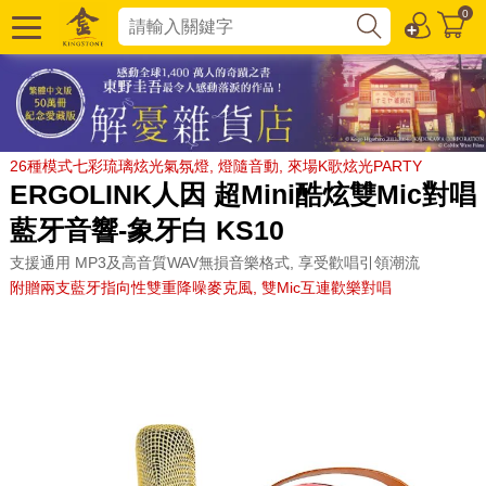
0
26種模式七彩琉璃炫光氣氛燈, 燈隨音動, 來場K歌炫光PARTY
ERGOLINK人因 超Mini酷炫雙Mic對唱
藍牙音響-象牙白 KS10
支援通用 MP3及高音質WAV無損音樂格式, 享受歡唱引領潮流
附贈兩支藍牙指向性雙重降噪麥克風, 雙Mic互連歡樂對唱