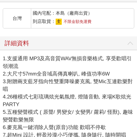
國內宅配：本島（廠商出貨）
台灣
到店取貨：
不限金額免運費
詳細資料
1.支援通用 MP3及高音質WAV無損音樂格式, 享受歡唱引
領潮流
2.大尺寸57mm全音域高傳真喇叭, 峰值功率6W
3.附贈兩支藍牙指向性雙重降噪麥克風, 雙Mic互連歡樂對
唱
4.26種模式七彩琉璃炫光氣氛燈, 燈隨音動, 來場K歌炫光
PARTY
5.五種變聲模式 ( 原聲/ 男變女/ 女變男/ 蘿莉/ 怪獸), 趣味
變聲歡樂無限
6.麥克風一鍵消除人聲(原音)功能 歡唱不停歇
7.超Mini 設計, 輕盈玲瓏小巧便攜, 隨身隨行, 隨時開唱