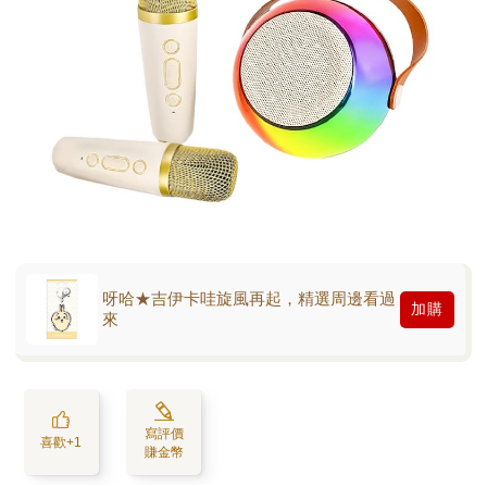
呀哈★吉伊卡哇旋風再起，精選周邊看過
加購
來
寫評價
喜歡+1
賺金幣