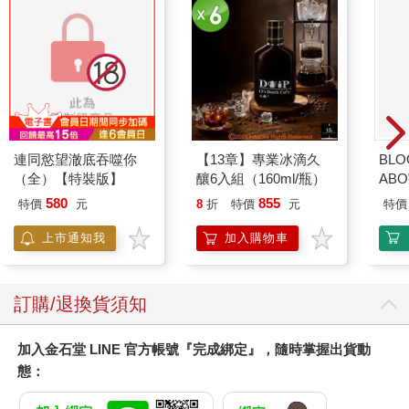
連同慾望澈底吞噬你
【13章】專業冰滴久
BLO
（全）【特裝版】
釀6入組（160ml/瓶）
AB
580
855
特價
元
8
折
特價
元
特價
上市通知我
加入購物車
訂購/退換貨須知
加入金石堂 LINE 官方帳號『完成綁定』，隨時掌握出貨動
態：