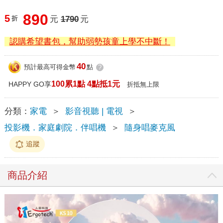
890
5
折
元
1790
元
認購希望書包，幫助弱勢孩童上學不中斷！
40
預計最高可得金幣
點
?
100累1點 4點抵1元
HAPPY GO享
折抵無上限
分類：
家電
＞
影音視聽 | 電視
＞
投影機．家庭劇院．伴唱機
＞
隨身唱麥克風
追蹤
商品介紹