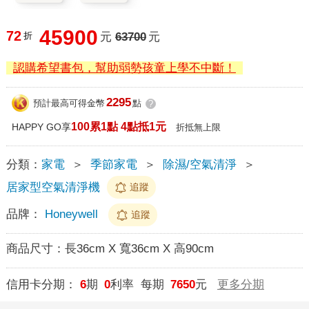
45900
72
折
元
63700
元
認購希望書包，幫助弱勢孩童上學不中斷！
2295
預計最高可得金幣
點
?
100累1點 4點抵1元
HAPPY GO享
折抵無上限
分類：
家電
＞
季節家電
＞
除濕/空氣清淨
＞
居家型空氣清淨機
追蹤
品牌：
Honeywell
追蹤
商品尺寸：
長36cm X 寬36cm X 高90cm
信用卡分期：
6
期
0
利率 每期
7650
元
更多分期