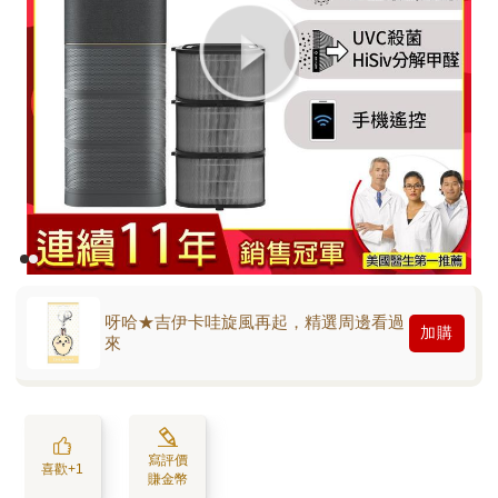
呀哈★吉伊卡哇旋風再起，精選周邊看過
加購
來
寫評價
喜歡+1
賺金幣