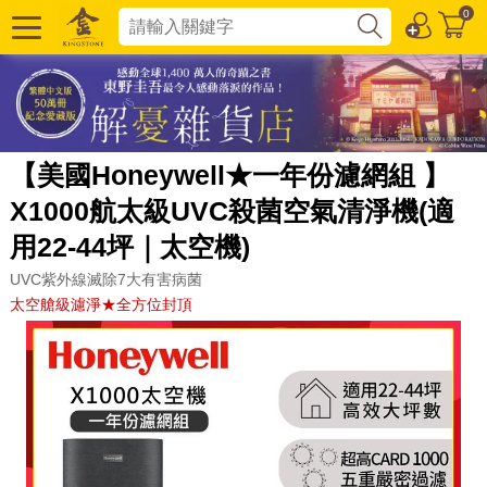
0
【美國Honeywell★一年份濾網組 】
X1000航太級UVC殺菌空氣清淨機(適
用22-44坪｜太空機)
UVC紫外線滅除7大有害病菌
太空艙級濾淨★全方位封頂