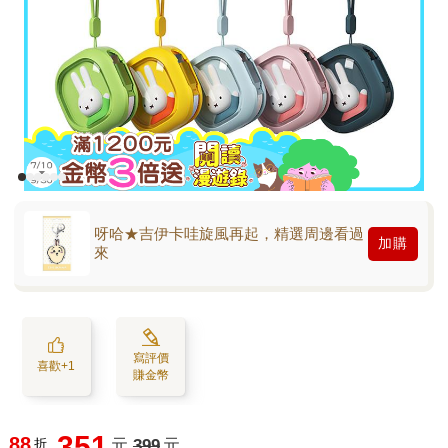
呀哈★吉伊卡哇旋風再起，精選周邊看過
加購
來
寫評價
喜歡+1
賺金幣
351
88
折
元
399
元