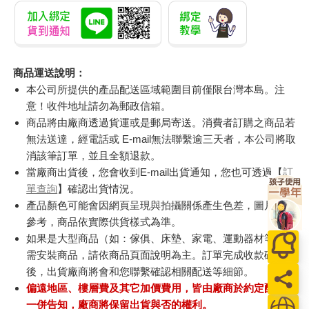
商品運送說明：
本公司所提供的產品配送區域範圍目前僅限台灣本島。注
意！收件地址請勿為郵政信箱。
商品將由廠商透過貨運或是郵局寄送。消費者訂購之商品若
無法送達，經電話或 E-mail無法聯繫逾三天者，本公司將取
消該筆訂單，並且全額退款。
當廠商出貨後，您會收到E-mail出貨通知，您也可透過【
訂
單查詢
】確認出貨情況。
產品顏色可能會因網頁呈現與拍攝關係產生色差，圖片僅供
參考，商品依實際供貨樣式為準。
如果是大型商品（如：傢俱、床墊、家電、運動器材等）及
需安裝商品，請依商品頁面說明為主。訂單完成收款確認
後，出貨廠商將會和您聯繫確認相關配送等細節。
偏遠地區、樓層費及其它加價費用，皆由廠商於約定配送時
一併告知，廠商將保留出貨與否的權利。