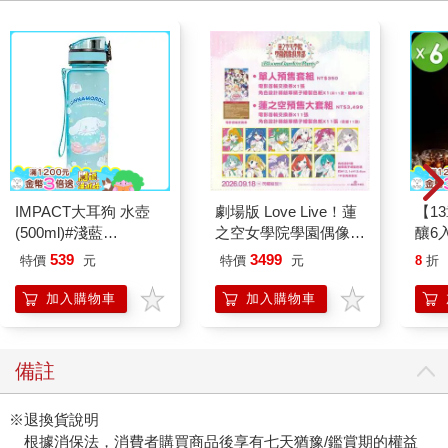
IMPACT大耳狗 水壺
劇場版 Love Live！蓮
【1
(500ml)#淺藍
之空女學院學園偶像俱
釀6入
IMCMB01LB
樂部 Bloom Garden
539
3499
特價
元
特價
元
8
折
Party蓮之空預售大套
組
加入購物車
加入購物車
備註
※退換貨說明
根據消保法，消費者購買商品後享有七天猶豫/鑑賞期的權益