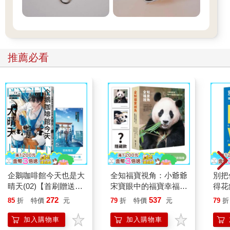
推薦必看
企鵝咖啡館今天也是大
全知福寶視角：小爺爺
別把
晴天(02)【首刷贈送
宋寶眼中的福寶幸福肥
得花
「謹賀新年」收藏卡】
日常（首刷限量贈：拍
—理
272
537
85
折
特價
元
79
折
特價
元
79
折
立得風格透卡一張）
思維
加入購物車
加入購物車