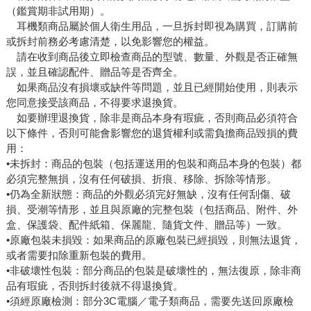
（鑑賞期非試用期）。
耳機類商品屬於個人衛生用品，一旦拆封即視為購買，訂購前
或拆封前務必考慮清楚，以免影響您的權益。
請在收到商品後立即檢查商品的型號、數量、外觀是否正確無
誤，並且確認配件、贈品等是否齊全。
如果商品沒有損壞或缺件等問題，並且已經開始使用，則表示
您同意接受該商品，不得要求退換貨。
如要辦理退換貨，除非是商品本身有瑕疵，否則商品必須符合
以下條件，否則可能會影響您的退貨權利或需負擔商品毀損的費
用：
•未拆封：商品的包裝（包括運送用的包裝和商品本身的包裝）都
必須完整無損，沒有任何破損、折痕、移除、拆除等情形。
•仍為全新狀態：商品的外觀必須完好無缺，沒有任何刮傷、破
損、受潮等情形，並且與原廠的完整包裝（包括商品、附件、外
盒、保護袋、配件紙箱、保麗龍、隨貨文件、贈品等）一致。
•原廠包裝未損毀：如果商品的原廠包裝已經損毀，則無法退貨，
或者需要扣除重新包裝的費用。
•非破壞性包裝：部分商品的包裝是破壞性的，無法復原，除非商
品有瑕疵，否則拆封後就不得退換貨。
•須經原廠檢測：部分3C電腦／電子類商品，需要先送回原廠檢