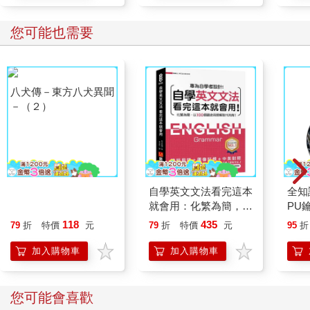
您可能也需要
八犬傳－東方八犬異聞
自學英文文法看完這本
全知
－（２）
就會用：化繁為簡，以
PU
100個觀念用理解取代
118
435
79
折
特價
元
79
折
特價
元
95
折
死背！
加入購物車
加入購物車
您可能會喜歡