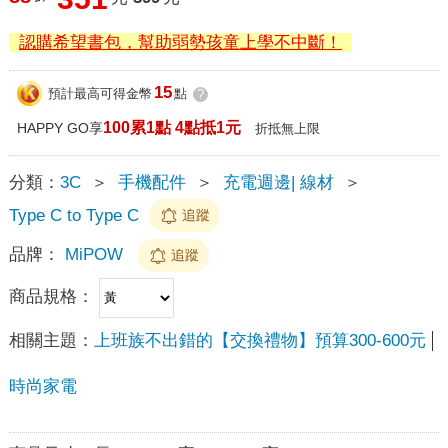
認購希望書包，幫助弱勢孩童上學不中斷！
15
預計最高可得金幣
點
?
100累1點 4點抵1元
HAPPY GO享
折抵無上限
分類：
3C
＞
手機配件
＞
充電週邊| 線材
＞
Type C to Type C
追蹤
品牌：
MiPOW
追蹤
商品規格：
相關主題：
上班族不出錯的【交換禮物】預算300-600元
時尚家電