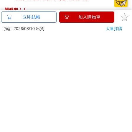
提醒您！！
金石堂及銀行均不會請您操作ATM! 如接獲電話要求您前往
立即結帳
加入購物車
ATM提款機，請不要聽從指示，以免受騙上當！
預計 2026/08/10 出貨
大量採購
退換貨須知：
**提醒您，鑑賞期不等於試用期，退回商品須為全新狀態**
依據「消費者保護法」第19條及行政院消費者保護處公告之
「通訊交易解除權合理例外情事適用準則」，以下商品購買
後，除商品本身有瑕疵外，將不提供7天的猶豫期：
易於腐敗、保存期限較短或解約時即將逾期。（如：生
鮮食品）
依消費者要求所為之客製化給付。（客製化商品）
報紙、期刊或雜誌。（含MOOK、外文雜誌）
經消費者拆封之影音商品或電腦軟體。
非以有形媒介提供之數位內容或一經提供即為完成之線
上服務，經消費者事先同意始提供。（如：電子書、電
子雜誌、下載版軟體、虛擬商品…等）
已拆封之個人衛生用品。（如：內衣褲、刮鬍刀、除毛