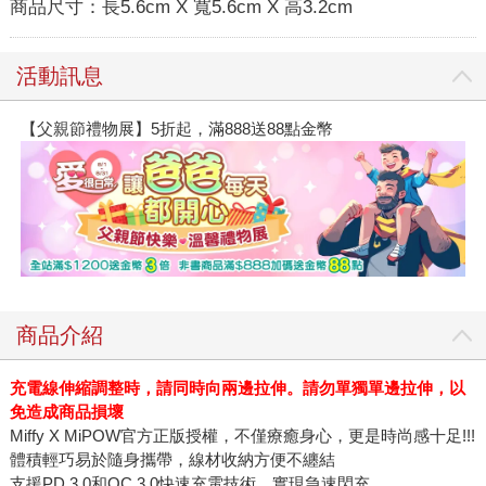
商品尺寸：
長5.6cm X 寬5.6cm X 高3.2cm
活動訊息
【父親節禮物展】5折起，滿888送88點金幣
商品介紹
充電線伸縮調整時，請同時向兩邊拉伸。請勿單獨單邊拉伸，以
免造成商品損壞
Miffy X MiPOW官方正版授權，不僅療癒身心，更是時尚感十足!!!
體積輕巧易於隨身攜帶，線材收納方便不纏結
支援PD 3.0和QC 3.0快速充電技術，實現急速閃充