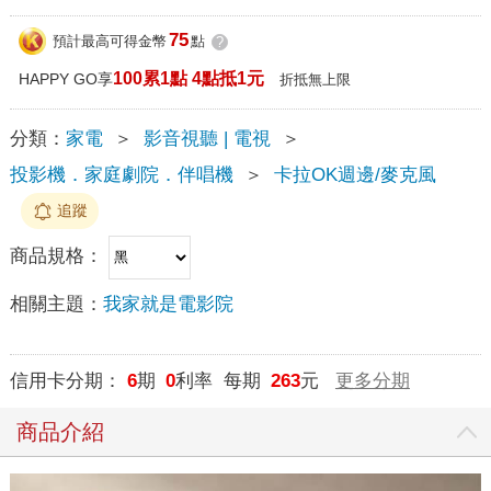
75
預計最高可得金幣
點
?
100累1點 4點抵1元
HAPPY GO享
折抵無上限
分類：
家電
＞
影音視聽 | 電視
＞
投影機．家庭劇院．伴唱機
＞
卡拉OK週邊/麥克風
追蹤
商品規格：
相關主題：
我家就是電影院
信用卡分期：
6
期
0
利率 每期
263
元
更多分期
商品介紹