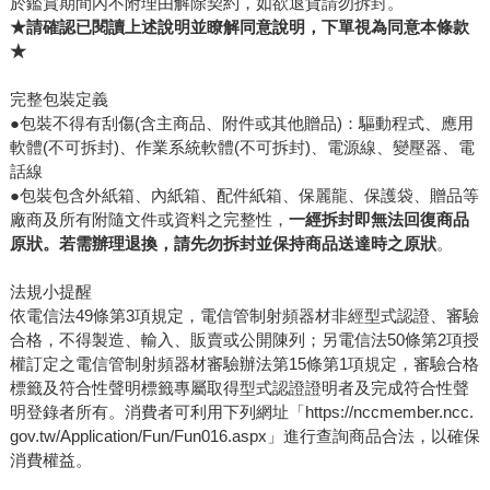
於鑑賞期間內不附理由解除契約，如欲退貨請勿拆封。
★請確認已閱讀上述說明並瞭解同意說明，下單視為同意本條款
★
完整包裝定義
●包裝不得有刮傷(含主商品、附件或其他贈品)：驅動程式、應用
軟體(不可拆封)、作業系統軟體(不可拆封)、電源線、變壓器、電
話線
●包裝包含外紙箱、內紙箱、配件紙箱、保麗龍、保護袋、贈品等
廠商及所有附隨文件或資料之完整性，
一經拆封即無法回復商品
原狀。若需辦理退換，請先勿拆封並保持商品送達時之原狀
。
法規小提醒
依電信法49條第3項規定，電信管制射頻器材非經型式認證、審驗
合格，不得製造、輸入、販賣或公開陳列；另電信法50條第2項授
權訂定之電信管制射頻器材審驗辦法第15條第1項規定，審驗合格
標籤及符合性聲明標籤專屬取得型式認證證明者及完成符合性聲
明登錄者所有。消費者可利用下列網址「https://nccmember.ncc.
gov.tw/Application/Fun/Fun016.aspx」進行查詢商品合法，以確保
消費權益。