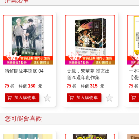
請解開故事謎底 04
廿載．繁華夢 護玄出
一本
道20週年創作集
【漫
行動
150
315
79
折
特價
元
79
折
特價
元
79
折
開關
「行
加入購物車
加入購物車
學方
您可能會喜歡