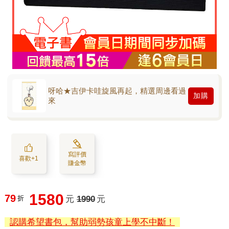
呀哈★吉伊卡哇旋風再起，精選周邊看過
加購
來
寫評價
喜歡+1
賺金幣
1580
79
折
元
1990
元
認購希望書包，幫助弱勢孩童上學不中斷！