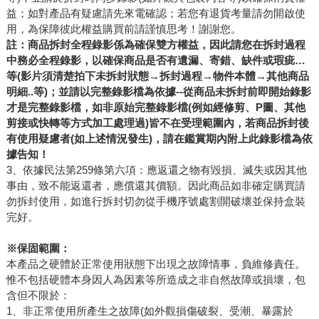
益；如對產品有疑慮請先來電確認；若您有退貨考量請勿開啟使
用，為保障彼此權益購買前請謹慎思考！謝謝您。
註：商品拆封全程錄影係為確保雙方權益，因此請您在拆封過程
中務必全程錄影，以確保商品是否有遺漏、寄錯、缺件或瑕疵…
等(影片須清楚拍下未拆封狀態→拆封過程→物件本體→其他商品
明細..等)；並請以完整錄影檔為依據--從商品未拆封前即開始錄影
才是完整錄影檔，如非原始完整錄影檔(例如經修剪、P圖、其他
剪接或快轉等方式加工處理過)皆不在受理範圍內，若商品拆封後
有使用疑慮者(如上述情況發生)，請在鑑賞期內附上此錄影檔為依
據告知！
3、依據民法第259條第六項：應返還之物有毀損、滅失或因其他
事由，致不能返還者，應償還其價額。因此商品如非確定購買請
勿拆封使用，如進行拆封切勿從手機序號處割開破壞並保持盒裝
完好。
※保固範圍：
本產品之硬體於正常使用狀態下出現之故障情事，負維修責任。
惟不包括硬體本身因人為因素等所造成之非自然故障或損壞，包
含但不限於：
1、非正常使用所產生之故障(如外觀損傷破裂、受潮、暴露於