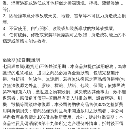
溫、溼度過高或過低或其他類似之極端環境、摔機、液體浸滲…
等)。
2、因碰撞等意外事故或天災、地變、雷擊等不可抗力所造成之損
壞。
3、不當使用、自行開拆、改裝或加裝所導致的故障或損壞。
4、任何破解、修改或安裝非原廠認可之軟體，所造成功能上的不
穩定或硬體功能失效者。
猶豫期(鑑賞期)說明
七日猶豫期(鑑賞期)不等於試用期，本商品無提供試用服務，為維
護您的退貨權益，退回之商品必須為全新狀態、包裝完整無汙
損、無折損、無缺件、無連網，若有無法復原之商品價值損耗(包
含無法復原之外盒、膠膜、標籤、貼紙、包裝、保固)，依據民法
第259條第六項，應返還之物有毀損、滅失或因其他事由，致不能
返還者，應償還其價額--若商品有登入註冊啟用、設置密碼、刷
機、毀損等而須維修復原，本公司將酌收商品售價30%之整新費
用與折價損失；若商品僅拆封且為未開通啟用之狀態者，本公司
將酌收商品售價之10%做為整新費用。此外，拆封無鑑賞期：本
商品性質具備消保法第十九條所定之合理例外情事，拆封後不得