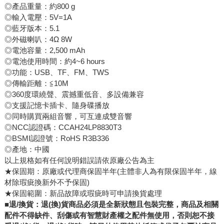
◎產品重量：約800 g
◎輸入電壓：5V=1A
◎藍牙版本：5.1
◎外磁喇叭：4Ω 8W
◎電池容量：2,500 mAh
◎電池使用時間：約4~6 hours
◎功能：USB、TF、FM、TWS
◎傳輸距離：≦10M
◎360度環繞聲、震撼重低音、多設備兼容
◎支援記憶卡插卡、隨身碟播放
◎同時購買兩組音響，可互連成雙音響
◎NCC認證碼：CCAH24LP8830T3
◎BSMI認證號：RoHS R3B336
◎產地：中國
以上規格如有任何說明錯誤請依原廠公告為主
★保固期：原廠或代理商保固半年(主體非人為有限保固半年，線
材除瑕疵換新外不予保固)
★保固範圍：新品故障或瑕疵時可申請換貨處理
■退/換貨：退(換)貨商品必須是全新狀態且包裝完整，商品及相關
配件不得缺件、刮傷或有智慧財產權之配件無使用，否則恕不接