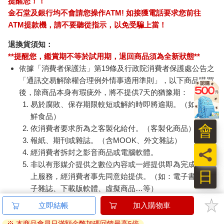
提醒您！！
金石堂及銀行均不會請您操作ATM! 如接獲電話要求您前往
ATM提款機，請不要聽從指示，以免受騙上當！
退換貨須知：
**提醒您，鑑賞期不等於試用期，退回商品須為全新狀態**
依據「消費者保護法」第19條及行政院消費者保護處公告之
「通訊交易解除權合理例外情事適用準則」，以下商品購買
後，除商品本身有瑕疵外，將不提供7天的猶豫期：
易於腐敗、保存期限較短或解約時即將逾期。（如：生
鮮食品）
會
依消費者要求所為之客製化給付。（客製化商品）
報紙、期刊或雜誌。（含MOOK、外文雜誌）
員
經消費者拆封之影音商品或電腦軟體。
非以有形媒介提供之數位內容或一經提供即為完成之線
日
上服務，經消費者事先同意始提供。（如：電子書、電
子雜誌、下載版軟體、虛擬商品…等）
已拆封之個人衛生用品。（如：內衣褲、刮鬍刀、除毛
立即結帳
加入購物車
刀…等）
※ 本商品會員日滿額金幣加碼回饋最高5倍