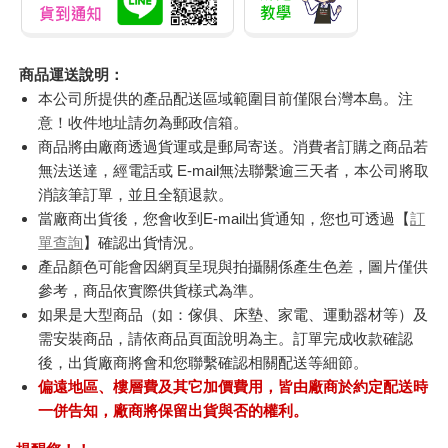
商品運送說明：
本公司所提供的產品配送區域範圍目前僅限台灣本島。注
意！收件地址請勿為郵政信箱。
商品將由廠商透過貨運或是郵局寄送。消費者訂購之商品若
無法送達，經電話或 E-mail無法聯繫逾三天者，本公司將取
消該筆訂單，並且全額退款。
當廠商出貨後，您會收到E-mail出貨通知，您也可透過【
訂
單查詢
】確認出貨情況。
產品顏色可能會因網頁呈現與拍攝關係產生色差，圖片僅供
參考，商品依實際供貨樣式為準。
如果是大型商品（如：傢俱、床墊、家電、運動器材等）及
需安裝商品，請依商品頁面說明為主。訂單完成收款確認
後，出貨廠商將會和您聯繫確認相關配送等細節。
偏遠地區、樓層費及其它加價費用，皆由廠商於約定配送時
一併告知，廠商將保留出貨與否的權利。