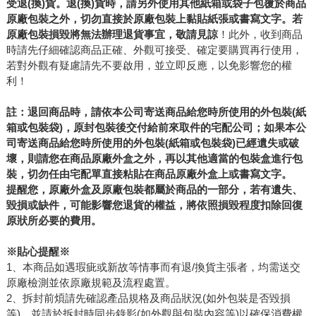
受退(換)貨。退(換)貨時，請另外使用其他紙箱或袋子包覆於商品
原廠包裝之外，切勿直接於原廠包裝上黏貼紙張或書寫文字。若
原廠包裝損毀將無法辦理退貨事宜，敬請見諒
！此外，收到商品
時請先仔細確認商品正確、外觀可接受、確定要購買再行使用，
若對外觀有疑慮請先不要啟用，並立即反應，以免影響您的權
利！
註：退回商品時，請依本公司寄送商品給您時所使用的外包裝(紙
箱或包裝袋)，原封包裝後交付給前來取件的宅配公司；如果本公
司寄送商品給您時所使用的外包裝(紙箱或包裝袋)已經遺失或破
壞，則請您在商品原廠外盒之外，再以其他適當的包裝盒進行包
裝，切勿任由宅配單直接粘貼在商品原廠外盒上或書寫文字。
提醒您，原廠外盒及原廠包裝都屬於商品的一部分，若有遺失、
毀損或缺件，可能影響您退貨的權益，將依照損毀程度扣除回復
原狀所必要的費用。
※貼心提醒※
1、本商品如遇瑕疵或新故等情事而有退/換貨主張者，均需送交
原廠檢測並依原廠規範及流程處置。
2、拆封前煩請先確認產品規格及商品狀況(如外包裝是否毀損
等)，並請於拆封時同步錄影(如外觀與包裝內容等)以確保消費權