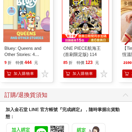
Bluey: Queens and
ONE PIECE航海王
【T
Other Stories: 4
(首刷限定版) 114
恆溫
Stories in 1 Book.
肩/
444
123
9
折
特價
元
85
折
特價
元
2190
Hooray!
加熱
膝熱
加入購物車
加入購物車
訂購/退換貨須知
加入金石堂 LINE 官方帳號『完成綁定』，隨時掌握出貨動
態：