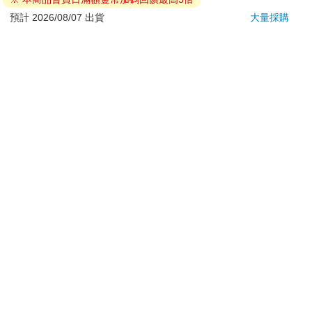
若非上列種類商品，均享有到貨7天的猶豫期（含例假
日）。
預計 2026/08/07 出貨
大量採購
辦理退換貨時，商品（組合商品恕無法接受單獨退貨）必須
是您收到商品時的原始狀態（包含商品本體、配件、贈品、
保證書、所有附隨資料文件及原廠內外包裝…等），請勿直
接使用原廠包裝寄送，或於原廠包裝上黏貼紙張或書寫文
字。
退回商品若無法回復原狀，將請您負擔回復原狀所需費用，
嚴重時將影響您的退貨權益。