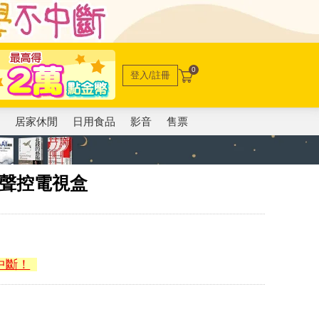
0
登入/註冊
電
居家休閒
日用食品
影音
售票
語音聲控電視盒
中斷！