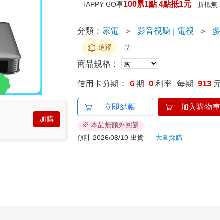
100累1點 4點抵1元
HAPPY GO享
折抵無
分類：
家電
＞
影音視聽 | 電視
＞
追蹤
?
商品規格：
信用卡分期：
6
期
0
利率 每期
913
立即結帳
加入購物車
加購
※ 本品無額外回饋
預計 2026/08/10 出貨
大量採購