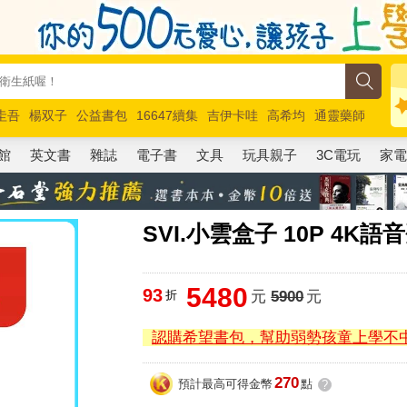
圭吾
楊双子
公益書包
16647續集
吉伊卡哇
高希均
通靈藥師
路邊攤新作
馬斯克
玩具總動員5
超慢跑
館
英文書
雜誌
電子書
文具
玩具親子
3C電玩
家
SVI.小雲盒子 10P 4K
5480
93
折
元
5900
元
認購希望書包，幫助弱勢孩童上學不
270
預計最高可得金幣
點
?