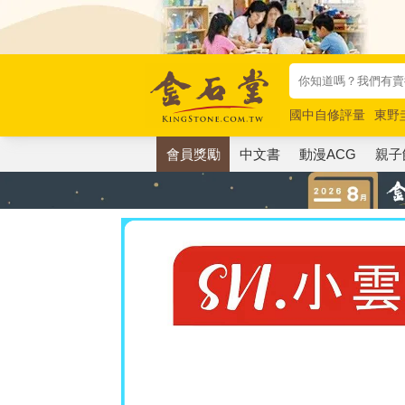
國中自修評量
東野
唯紅花綻放
奧德賽
會員獎勵
中文書
動漫ACG
親子