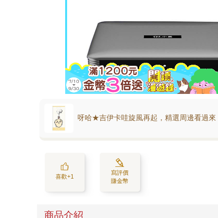
呀哈★吉伊卡哇旋風再起，精選周邊看過來
寫評價
喜歡+1
賺金幣
商品介紹