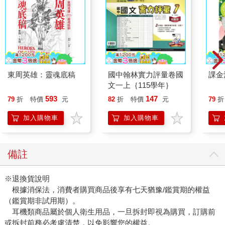
東周英雄：靈魂底稿
國中翰林實力評量卷國
課金
文一上｛115學年｝
593
147
79
折
特價
元
82
折
特價
元
79
折
加入購物車
加入購物車
備註
※退換貨說明
根據消保法，消費者購買商品後享有七天猶豫/鑑賞期的權益
（鑑賞期非試用期）。
耳機類商品屬於個人衛生用品，一旦拆封即視為購買，訂購前
或拆封前務必考慮清楚，以免影響您的權益。