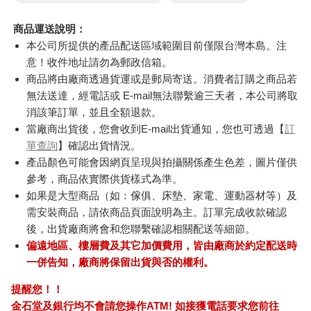
商品運送說明：
本公司所提供的產品配送區域範圍目前僅限台灣本島。注
意！收件地址請勿為郵政信箱。
商品將由廠商透過貨運或是郵局寄送。消費者訂購之商品若
無法送達，經電話或 E-mail無法聯繫逾三天者，本公司將取
消該筆訂單，並且全額退款。
當廠商出貨後，您會收到E-mail出貨通知，您也可透過【
訂
單查詢
】確認出貨情況。
產品顏色可能會因網頁呈現與拍攝關係產生色差，圖片僅供
參考，商品依實際供貨樣式為準。
如果是大型商品（如：傢俱、床墊、家電、運動器材等）及
需安裝商品，請依商品頁面說明為主。訂單完成收款確認
後，出貨廠商將會和您聯繫確認相關配送等細節。
偏遠地區、樓層費及其它加價費用，皆由廠商於約定配送時
一併告知，廠商將保留出貨與否的權利。
提醒您！！
金石堂及銀行均不會請您操作ATM! 如接獲電話要求您前往