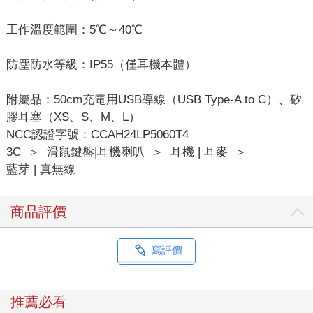
工作溫度範圍：5℃～40℃
防塵防水等級：IP55（僅耳機本體）
附屬品：50cm充電用USB導線（USB Type-A to C）、矽
膠耳塞（XS、S、M、L）
NCC認證字號：CCAH24LP5060T4
3C
＞
滑鼠鍵盤|耳機喇叭
＞
耳機 | 耳麥
＞
藍芽 | 真無線
商品評價
寫評價
推薦必看