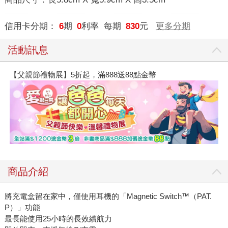
信用卡分期：
6
期
0
利率 每期
830
元
更多分期
活動訊息
【父親節禮物展】5折起，滿888送88點金幣
商品介紹
將充電盒留在家中，僅使用耳機的「Magnetic Switch™️（PAT.
P）」功能
最長能使用25小時的長效續航力