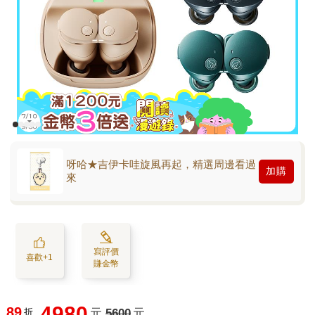
呀哈★吉伊卡哇旋風再起，精選周邊看過
加購
來
寫評價
喜歡+1
賺金幣
4980
89
折
元
5600
元