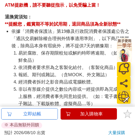
ATM提款機，請不要聽從指示，以免受騙上當！
退換貨須知：
**提醒您，鑑賞期不等於試用期，退回商品須為全新狀態**
依據「消費者保護法」第19條及行政院消費者保護處公告之
「通訊交易解除權合理例外情事適用準則」，以下商品購買
後，除商品本身有瑕疵外，將不提供7天的猶豫期：
易於腐敗、保存期限較短或解約時即將逾期。（如：生
鮮食品）
依消費者要求所為之客製化給付。（客製化商品）
報紙、期刊或雜誌。（含MOOK、外文雜誌）
經消費者拆封之影音商品或電腦軟體。
非以有形媒介提供之數位內容或一經提供即為完成之線
上服務，經消費者事先同意始提供。（如：電子書、電
子雜誌、下載版軟體、虛擬商品…等）
已拆封之個人衛生用品。（如：內衣褲、刮鬍刀、除毛
立即結帳
加入購物車
刀…等）
※ 本品無額外回饋
若非上列種類商品，均享有到貨7天的猶豫期（含例假
日）。
預計 2026/08/10 出貨
大量採購