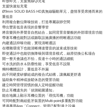
即放即充，支援無線Qi充電
支援快速短充電
Ø9mm SOLID BASS HD真無線驅動單元，盡情享受席捲而來的
重低音
利用複合數位降噪技術，打造專屬寂靜空間
帶出豐富低⾳表現的⾳響導管
將⾳樂與外界聲⾳⾃然結合，如同背景⾳樂般的外部環境⾳功能
帶著耳機也能對話或聽取設施廣播的明晰通話功能
內建通話抑噪功能，實現清晰通話
在嘈雜環境下也能清晰傳達聲音的波束成形技術
即使通話中也能切換降噪與環境音模式，絲滑切換公私場合
開一整天會議也不怕，長達十小時的通話續航
可水洗的防水＆防塵性能，享受低音不設限
獨特機體設計，重低音不外漏
由不同硬度矽膠組成的複合式結構，讓佩戴更舒適
協助集中精神或放鬆休息的聲景功能
建立時間管理習慣的個人定時提醒功能
防⽌耳機遺失的「偵測範圍通知」
能在地圖上顯⽰耳機位置的「尋找耳機」功能
可同時配對兩組藍牙裝置的Multi-point多重配對功能
透過專用App「Connect」管理已配對過之設備