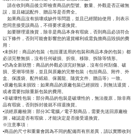
請在收到商品後立即檢查商品的型號、數量、外觀是否正確無
誤，並且確認配件、贈品等是否齊全。
如果商品沒有損壞或缺件等問題，並且已經開始使用，則表示
您同意接受該商品，不得要求退換貨。
如要辦理退換貨，除非是商品本身有瑕疵，否則商品必須符合
以下條件，否則可能會影響您的退貨權利或需負擔商品毀損的費
用：
•未拆封：商品的包裝（包括運送用的包裝和商品本身的包裝）都
必須完整無損，沒有任何破損、折痕、移除、拆除等情形。
•仍為全新狀態：商品的外觀必須完好無缺，沒有任何刮傷、破
損、受潮等情形，並且與原廠的完整包裝（包括商品、附件、外
盒、保護袋、配件紙箱、保麗龍、隨貨文件、贈品等）一致。
•原廠包裝未損毀：如果商品的原廠包裝已經損毀，則無法退貨，
或者需要扣除重新包裝的費用。
•非破壞性包裝：部分商品的包裝是破壞性的，無法復原，除非商
品有瑕疵，否則拆封後就不得退換貨。
•須經原廠檢測：部分3C電腦／電子類商品，需要先送回原廠檢
測，確認是否有瑕疵，才能決定是否接受退換貨。
※注意事項：
•商品的尺寸和重量會因為不同的配備而有所差異，請以實際收到