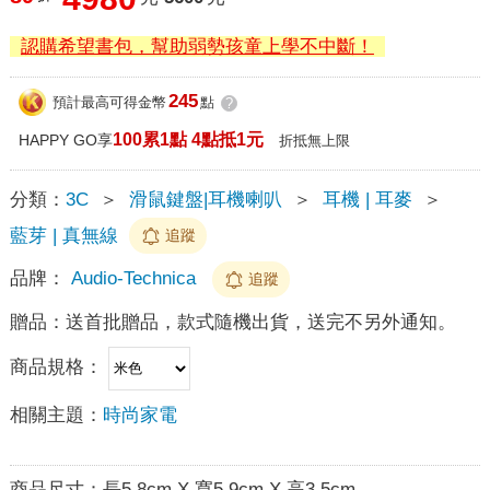
認購希望書包，幫助弱勢孩童上學不中斷！
245
預計最高可得金幣
點
?
100累1點 4點抵1元
HAPPY GO享
折抵無上限
分類：
3C
＞
滑鼠鍵盤|耳機喇叭
＞
耳機 | 耳麥
＞
藍芽 | 真無線
追蹤
品牌：
Audio-Technica
追蹤
贈品：
送首批贈品，款式隨機出貨，送完不另外通知。
商品規格：
相關主題：
時尚家電
商品尺寸：
長5.8cm X 寬5.9cm X 高3.5cm