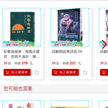
杖藜過橋東：柳風生暖
請解開故事謎底 05
請解
意、杏雨不濕衣；陳亮
恭談以心轉境的適齡漫
379
221
79
折
特價
元
79
折
特價
元
79
折
想
加入購物車
加入購物車
您可能也需要