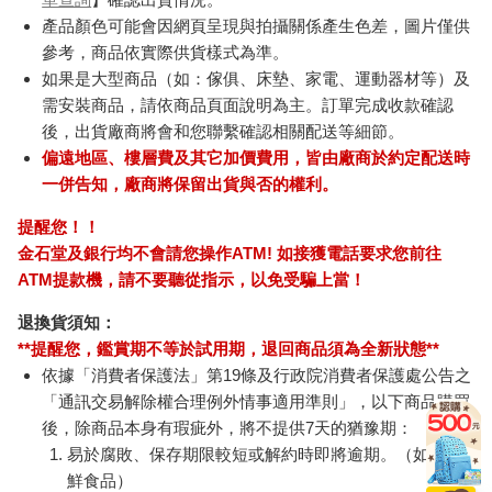
產品顏色可能會因網頁呈現與拍攝關係產生色差，圖片僅供
參考，商品依實際供貨樣式為準。
如果是大型商品（如：傢俱、床墊、家電、運動器材等）及
需安裝商品，請依商品頁面說明為主。訂單完成收款確認
後，出貨廠商將會和您聯繫確認相關配送等細節。
偏遠地區、樓層費及其它加價費用，皆由廠商於約定配送時
一併告知，廠商將保留出貨與否的權利。
提醒您！！
金石堂及銀行均不會請您操作ATM! 如接獲電話要求您前往
ATM提款機，請不要聽從指示，以免受騙上當！
退換貨須知：
**提醒您，鑑賞期不等於試用期，退回商品須為全新狀態**
依據「消費者保護法」第19條及行政院消費者保護處公告之
「通訊交易解除權合理例外情事適用準則」，以下商品購買
後，除商品本身有瑕疵外，將不提供7天的猶豫期：
易於腐敗、保存期限較短或解約時即將逾期。（如：生
鮮食品）