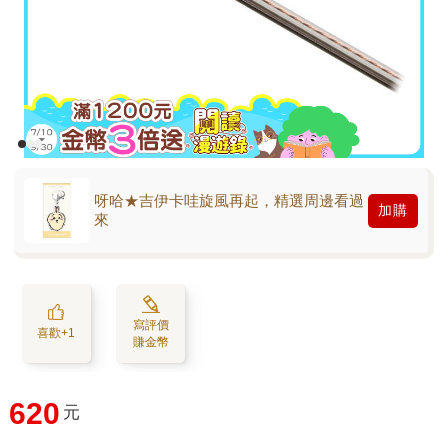
呀哈★吉伊卡哇旋風再起，精選周邊看過
加購
來
寫評價
喜歡+1
賺金幣
620
元