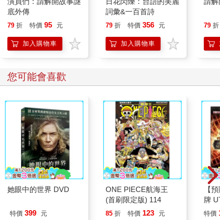
演員們：請解開故事謎
日花閃爍：台語的美麗
請解
底外傳
詞彙&一百首詩
95
356
79
折
特價
元
79
折
特價
元
79
折
加入購物車
加入購物車
您可能會喜歡
她眼中的世界 DVD
ONE PIECE航海王
【預
(首刷限定版) 114
牌 UT
SEL
399
123
特價
元
85
折
特價
元
特價