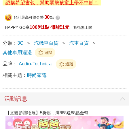
認購希望書包，幫助弱勢孩童上學不中斷！
30
預計最高可得金幣
點
?
100累1點 4點抵1元
HAPPY GO享
折抵無上限
分類：
3C
＞
汽機車百貨
＞
汽車百貨
＞
其他車用週邊
追蹤
品牌：
Audio-Technica
追蹤
相關主題：
時尚家電
活動訊息
【父親節禮物展】5折起，滿888送88點金幣