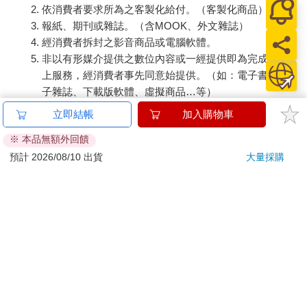
依消費者要求所為之客製化給付。（客製化商品）
報紙、期刊或雜誌。（含MOOK、外文雜誌）
經消費者拆封之影音商品或電腦軟體。
非以有形媒介提供之數位內容或一經提供即為完成之線
上服務，經消費者事先同意始提供。（如：電子書、電
子雜誌、下載版軟體、虛擬商品…等）
已拆封之個人衛生用品。（如：內衣褲、刮鬍刀、除毛
立即結帳
加入購物車
刀…等）
※ 本品無額外回饋
若非上列種類商品，均享有到貨7天的猶豫期（含例假
日）。
預計 2026/08/10 出貨
大量採購
辦理退換貨時，商品（組合商品恕無法接受單獨退貨）必須
是您收到商品時的原始狀態（包含商品本體、配件、贈品、
保證書、所有附隨資料文件及原廠內外包裝…等），請勿直
接使用原廠包裝寄送，或於原廠包裝上黏貼紙張或書寫文
字。
退回商品若無法回復原狀，將請您負擔回復原狀所需費用，
嚴重時將影響您的退貨權益。