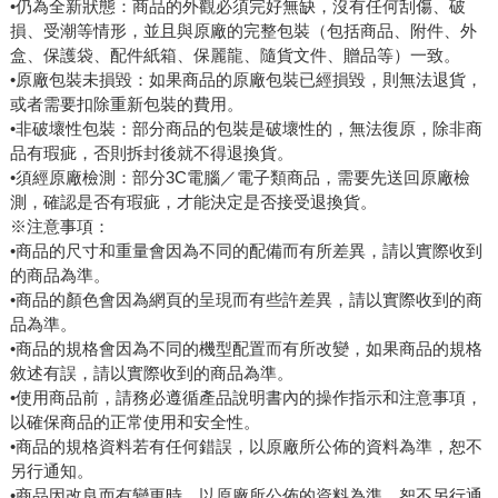
•仍為全新狀態：商品的外觀必須完好無缺，沒有任何刮傷、破
損、受潮等情形，並且與原廠的完整包裝（包括商品、附件、外
盒、保護袋、配件紙箱、保麗龍、隨貨文件、贈品等）一致。
•原廠包裝未損毀：如果商品的原廠包裝已經損毀，則無法退貨，
或者需要扣除重新包裝的費用。
•非破壞性包裝：部分商品的包裝是破壞性的，無法復原，除非商
品有瑕疵，否則拆封後就不得退換貨。
•須經原廠檢測：部分3C電腦／電子類商品，需要先送回原廠檢
測，確認是否有瑕疵，才能決定是否接受退換貨。
※注意事項：
•商品的尺寸和重量會因為不同的配備而有所差異，請以實際收到
的商品為準。
•商品的顏色會因為網頁的呈現而有些許差異，請以實際收到的商
品為準。
•商品的規格會因為不同的機型配置而有所改變，如果商品的規格
敘述有誤，請以實際收到的商品為準。
•使用商品前，請務必遵循產品說明書內的操作指示和注意事項，
以確保商品的正常使用和安全性。
•商品的規格資料若有任何錯誤，以原廠所公佈的資料為準，恕不
另行通知。
•商品因改良而有變更時，以原廠所公佈的資料為準，恕不另行通