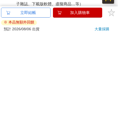
子雜誌、下載版軟體、虛擬商品…等）
已拆封之個人衛生用品。（如：內衣褲、刮鬍刀、除毛
刀…等）
若非上列種類商品，均享有到貨7天的猶豫期（含例假
日）。
辦理退換貨時，商品（組合商品恕無法接受單獨退貨）必須
是您收到商品時的原始狀態（包含商品本體、配件、贈品、
保證書、所有附隨資料文件及原廠內外包裝…等），請勿直
接使用原廠包裝寄送，或於原廠包裝上黏貼紙張或書寫文
字。
退回商品若無法回復原狀，將請您負擔回復原狀所需費用，
嚴重時將影響您的退貨權益。