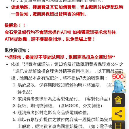
後，出貨廠商將會和您聯繫確認相關配送等細節。
偏遠地區、樓層費及其它加價費用，皆由廠商於約定配送時
一併告知，廠商將保留出貨與否的權利。
提醒您！！
金石堂及銀行均不會請您操作ATM! 如接獲電話要求您前往
ATM提款機，請不要聽從指示，以免受騙上當！
退換貨須知：
**提醒您，鑑賞期不等於試用期，退回商品須為全新狀態**
依據「消費者保護法」第19條及行政院消費者保護處公告之
「通訊交易解除權合理例外情事適用準則」，以下商品購買
後，除商品本身有瑕疵外，將不提供7天的猶豫期：
易於腐敗、保存期限較短或解約時即將逾期。（如：生
鮮食品）
會
依消費者要求所為之客製化給付。（客製化商品）
報紙、期刊或雜誌。（含MOOK、外文雜誌）
員
經消費者拆封之影音商品或電腦軟體。
非以有形媒介提供之數位內容或一經提供即為完成之線
日
上服務，經消費者事先同意始提供。（如：電子書、電