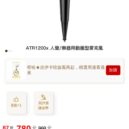
呀哈★吉伊卡哇旋風再起，精選周邊看過
加購
來
寫評價
喜歡+1
賺金幣
780
87
折
元
900
元