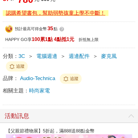
認購希望書包，幫助弱勢孩童上學不中斷！
35
預計最高可得金幣
點
?
100累1點 4點抵1元
HAPPY GO享
折抵無上限
分類：
3C
＞
電腦週邊
＞
週邊配件
＞
麥克風
追蹤
品牌：
Audio-Technica
追蹤
相關主題：
時尚家電
活動訊息
【父親節禮物展】5折起，滿888送88點金幣