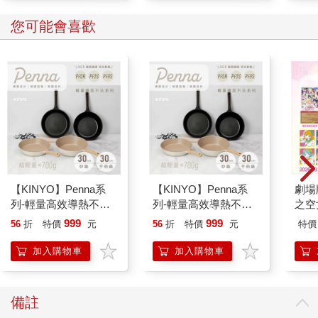
您可能會喜歡
【KINYO】Penna系
【KINYO】Penna系
劇場版
列-輕量高效導熱不沾
列-輕量高效導熱不沾
之空
平煎鍋30cm
平煎鍋30cm
樂部 
999
999
56
折
特價
元
56
折
特價
元
特價
Pa
組
加入購物車
加入購物車
備註