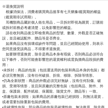
※退換貨說明
根據消保法，消費者購買商品後享有七天猶豫/鑑賞期的權益
（鑑賞期非試用期）。
耳機類商品屬於個人衛生用品，一旦拆封即視為購買，訂購前
或拆封前務必考慮清楚，以免影響您的權益。
請在收到商品後立即檢查商品的型號、數量、外觀是否正確無
誤，並且確認配件、贈品等是否齊全。
如果商品沒有損壞或缺件等問題，並且已經開始使用，則表示
您同意接受該商品，不得要求退換貨。
如要辦理退換貨，除非是商品本身有瑕疵，否則商品必須符合
以下條件，否則可能會影響您的退貨權利或需負擔商品毀損的費
用：
•未拆封：商品的包裝（包括運送用的包裝和商品本身的包裝）都
必須完整無損，沒有任何破損、折痕、移除、拆除等情形。
•仍為全新狀態：商品的外觀必須完好無缺，沒有任何刮傷、破
損、受潮等情形，並且與原廠的完整包裝（包括商品、附件、外
盒、保護袋、配件紙箱、保麗龍、隨貨文件、贈品等）一致。
•原廠包裝未損毀：如果商品的原廠包裝已經損毀，則無法退貨，
或者需要扣除重新包裝的費用。
•非破壞性包裝：部分商品的包裝是破壞性的，無法復原，除非商