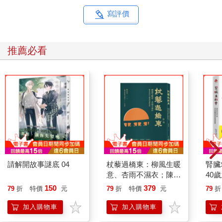
寫評價
推薦必看
請解開故事謎底 04
杖藜過橋東：柳風生暖
腎臟
意、杏雨不濕衣；陳亮
40
恭談以心轉境的適齡漫
就告
150
379
79
折
特價
元
79
折
特價
元
79
折
想
加入購物車
加入購物車