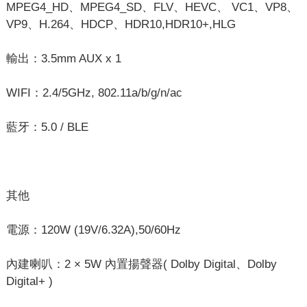
MPEG4_HD、MPEG4_SD、FLV、HEVC、 VC1、VP8、
VP9、H.264、HDCP、HDR10,HDR10+,HLG
輸出：3.5mm AUX x 1
WIFI：2.4/5GHz, 802.11a/b/g/n/ac
藍牙：5.0 / BLE
其他
電源：120W (19V/6.32A),50/60Hz
內建喇叭：2 × 5W 內置揚聲器( Dolby Digital、Dolby
Digital+ )