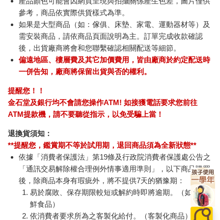
產品顏色可能會因網頁呈現與拍攝關係產生色差，圖片僅供
參考，商品依實際供貨樣式為準。
如果是大型商品（如：傢俱、床墊、家電、運動器材等）及
需安裝商品，請依商品頁面說明為主。訂單完成收款確認
後，出貨廠商將會和您聯繫確認相關配送等細節。
偏遠地區、樓層費及其它加價費用，皆由廠商於約定配送時
一併告知，廠商將保留出貨與否的權利。
提醒您！！
金石堂及銀行均不會請您操作ATM! 如接獲電話要求您前往
ATM提款機，請不要聽從指示，以免受騙上當！
退換貨須知：
**提醒您，鑑賞期不等於試用期，退回商品須為全新狀態**
依據「消費者保護法」第19條及行政院消費者保護處公告之
「通訊交易解除權合理例外情事適用準則」，以下商品購買
後，除商品本身有瑕疵外，將不提供7天的猶豫期：
易於腐敗、保存期限較短或解約時即將逾期。（如：生
鮮食品）
依消費者要求所為之客製化給付。（客製化商品）