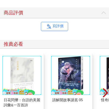
商品評價
寫評價
推薦必看
日花閃爍：台語的美麗
請解開故事謎底 05
怪奇
詞彙&一百首詩