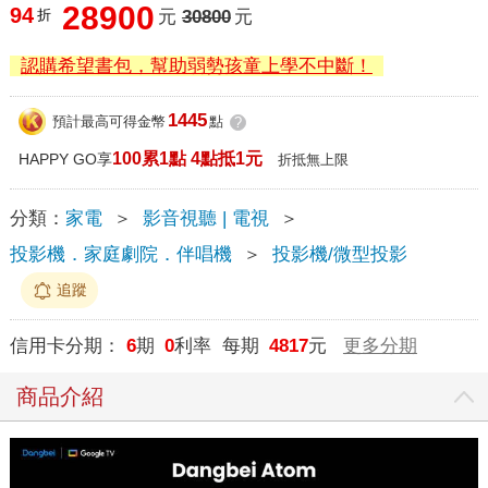
28900
94
折
元
30800
元
認購希望書包，幫助弱勢孩童上學不中斷！
1445
預計最高可得金幣
點
?
100累1點 4點抵1元
HAPPY GO享
折抵無上限
分類：
家電
＞
影音視聽 | 電視
＞
投影機．家庭劇院．伴唱機
＞
投影機/微型投影
追蹤
信用卡分期：
6
期
0
利率 每期
4817
元
更多分期
商品介紹