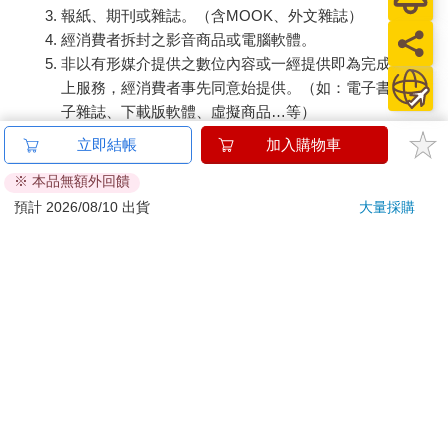
報紙、期刊或雜誌。（含MOOK、外文雜誌）
經消費者拆封之影音商品或電腦軟體。
非以有形媒介提供之數位內容或一經提供即為完成之線
上服務，經消費者事先同意始提供。（如：電子書、電
子雜誌、下載版軟體、虛擬商品…等）
已拆封之個人衛生用品。（如：內衣褲、刮鬍刀、除毛
立即結帳
加入購物車
刀…等）
※ 本品無額外回饋
若非上列種類商品，均享有到貨7天的猶豫期（含例假
日）。
預計 2026/08/10 出貨
大量採購
辦理退換貨時，商品（組合商品恕無法接受單獨退貨）必須
是您收到商品時的原始狀態（包含商品本體、配件、贈品、
保證書、所有附隨資料文件及原廠內外包裝…等），請勿直
接使用原廠包裝寄送，或於原廠包裝上黏貼紙張或書寫文
字。
退回商品若無法回復原狀，將請您負擔回復原狀所需費用，
嚴重時將影響您的退貨權益。