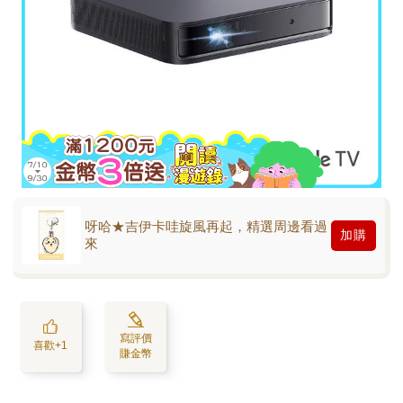
呀哈★吉伊卡哇旋風再起，精選周邊看過
加購
來
寫評價
喜歡+1
賺金幣