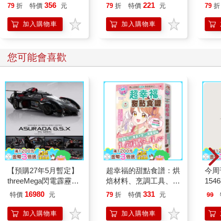
356
221
79
折
特價
元
79
折
特價
元
79
折
加入購物車
加入購物車
您可能會喜歡
【預購27年5月暫定】
超幸福的甜點食譜：烘
今周
threeMega閃電霹靂車
焙材料、烹調工具、可
154
VA Hi-SPEC UNITED
愛配色【閃亮女孩6】
16980
331
特價
元
79
折
特價
元
99
阿斯拉 G.S.X RS
SIREN 黑色限定
加入購物車
加入購物車