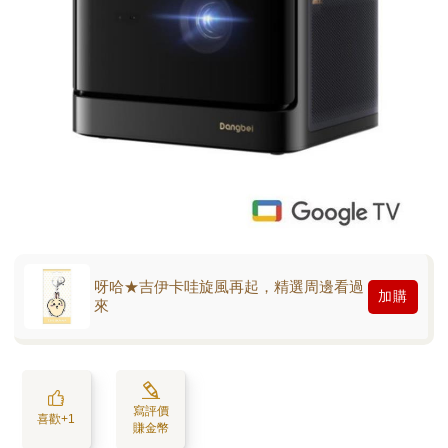
呀哈★吉伊卡哇旋風再起，精選周邊看過
加購
來
寫評價
喜歡+1
賺金幣