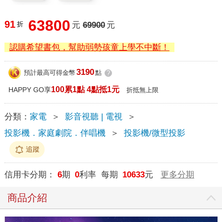
63800
91
折
元
69900
元
認購希望書包，幫助弱勢孩童上學不中斷！
3190
預計最高可得金幣
點
?
100累1點 4點抵1元
HAPPY GO享
折抵無上限
分類：
家電
＞
影音視聽 | 電視
＞
投影機．家庭劇院．伴唱機
＞
投影機/微型投影
追蹤
信用卡分期：
6
期
0
利率 每期
10633
元
更多分期
商品介紹