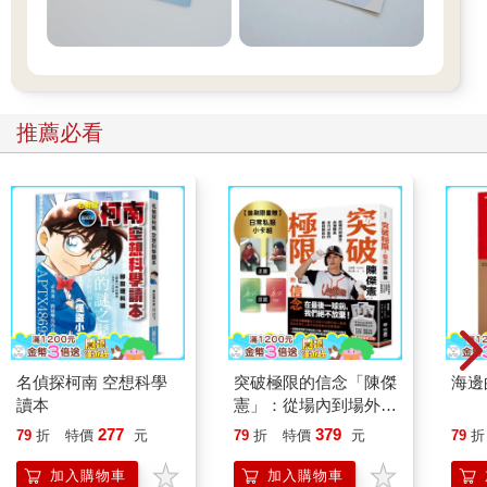
推薦必看
名偵探柯南 空想科學
突破極限的信念「陳傑
海邊
讀本
憲」：從場內到場外，
台灣隊長全力以赴的堅
277
379
79
折
特價
元
79
折
特價
元
79
折
持與自白 （限量典藏
「日常私服小卡組」）
加入購物車
加入購物車