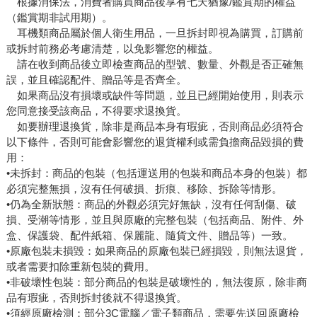
根據消保法，消費者購買商品後享有七天猶豫/鑑賞期的權益
（鑑賞期非試用期）。
耳機類商品屬於個人衛生用品，一旦拆封即視為購買，訂購前
或拆封前務必考慮清楚，以免影響您的權益。
請在收到商品後立即檢查商品的型號、數量、外觀是否正確無
誤，並且確認配件、贈品等是否齊全。
如果商品沒有損壞或缺件等問題，並且已經開始使用，則表示
您同意接受該商品，不得要求退換貨。
如要辦理退換貨，除非是商品本身有瑕疵，否則商品必須符合
以下條件，否則可能會影響您的退貨權利或需負擔商品毀損的費
用：
•未拆封：商品的包裝（包括運送用的包裝和商品本身的包裝）都
必須完整無損，沒有任何破損、折痕、移除、拆除等情形。
•仍為全新狀態：商品的外觀必須完好無缺，沒有任何刮傷、破
損、受潮等情形，並且與原廠的完整包裝（包括商品、附件、外
盒、保護袋、配件紙箱、保麗龍、隨貨文件、贈品等）一致。
•原廠包裝未損毀：如果商品的原廠包裝已經損毀，則無法退貨，
或者需要扣除重新包裝的費用。
•非破壞性包裝：部分商品的包裝是破壞性的，無法復原，除非商
品有瑕疵，否則拆封後就不得退換貨。
•須經原廠檢測：部分3C電腦／電子類商品，需要先送回原廠檢