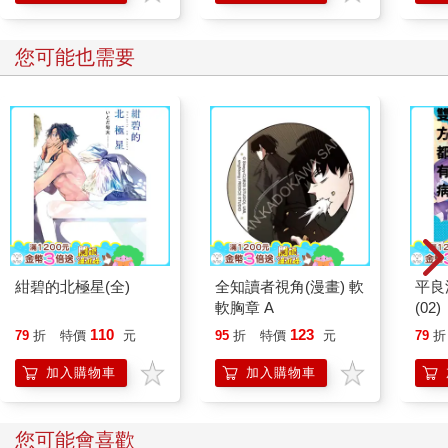
您可能也需要
紺碧的北極星(全)
全知讀者視角(漫畫) 軟
平良
軟胸章 A
(02)
110
123
79
折
特價
元
95
折
特價
元
79
折
加入購物車
加入購物車
您可能會喜歡