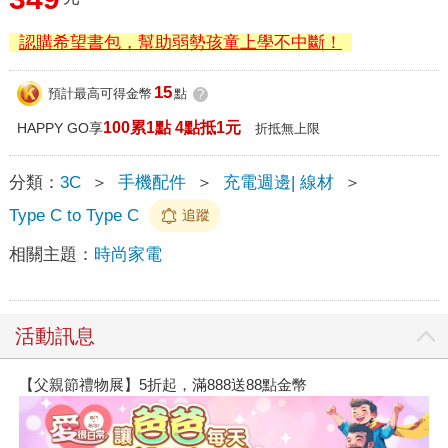
認購希望書包，幫助弱勢孩童上學不中斷！
15
預計最高可得金幣
點
?
100累1點 4點抵1元
HAPPY GO享
折抵無上限
分類：
3C
＞
手機配件
＞
充電週邊| 線材
＞
Type C to Type C
追蹤
相關主題：
時尚家電
活動訊息
【父親節禮物展】5折起，滿888送88點金幣