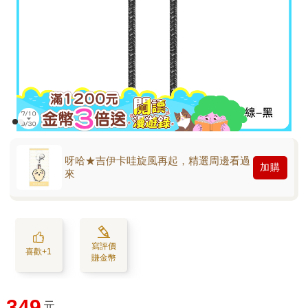
呀哈★吉伊卡哇旋風再起，精選周邊看過
加購
來
寫評價
喜歡+1
賺金幣
349
元