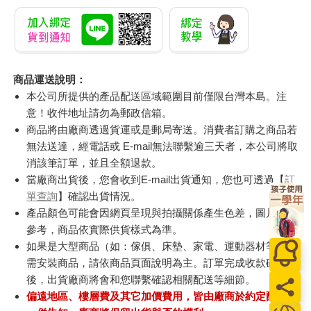
商品運送說明：
本公司所提供的產品配送區域範圍目前僅限台灣本島。注
意！收件地址請勿為郵政信箱。
商品將由廠商透過貨運或是郵局寄送。消費者訂購之商品若
無法送達，經電話或 E-mail無法聯繫逾三天者，本公司將取
消該筆訂單，並且全額退款。
當廠商出貨後，您會收到E-mail出貨通知，您也可透過【
訂
單查詢
】確認出貨情況。
產品顏色可能會因網頁呈現與拍攝關係產生色差，圖片僅供
參考，商品依實際供貨樣式為準。
如果是大型商品（如：傢俱、床墊、家電、運動器材等）及
需安裝商品，請依商品頁面說明為主。訂單完成收款確認
後，出貨廠商將會和您聯繫確認相關配送等細節。
偏遠地區、樓層費及其它加價費用，皆由廠商於約定配送時