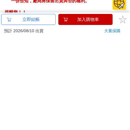
一併告知，廠商將保留出貨與否的權利。
提醒您！！
金石堂及銀行均不會請您操作ATM! 如接獲電話要求您前往
立即結帳
加入購物車
ATM提款機，請不要聽從指示，以免受騙上當！
預計 2026/08/10 出貨
大量採購
退換貨須知：
**提醒您，鑑賞期不等於試用期，退回商品須為全新狀態**
依據「消費者保護法」第19條及行政院消費者保護處公告之
「通訊交易解除權合理例外情事適用準則」，以下商品購買
後，除商品本身有瑕疵外，將不提供7天的猶豫期：
易於腐敗、保存期限較短或解約時即將逾期。（如：生
鮮食品）
依消費者要求所為之客製化給付。（客製化商品）
報紙、期刊或雜誌。（含MOOK、外文雜誌）
經消費者拆封之影音商品或電腦軟體。
非以有形媒介提供之數位內容或一經提供即為完成之線
上服務，經消費者事先同意始提供。（如：電子書、電
子雜誌、下載版軟體、虛擬商品…等）
已拆封之個人衛生用品。（如：內衣褲、刮鬍刀、除毛