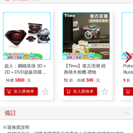
超人：鋼鐵英雄 3D＋
【Timo】復古浪潮 經
Poke
2D＋DVD超級四碟鐵
典積木相機 禮物
Illus
盒版 BD
Poke
1800
349
特價
元
51
折
特價
元
9
折
(Pokemo
Pres
加入購物車
加入購物車
備註
※退換貨說明