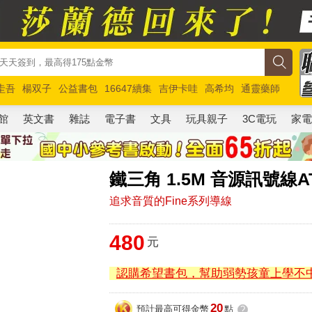
圭吾
楊双子
公益書包
16647續集
吉伊卡哇
高希均
通靈藥師
路邊攤新作
馬斯克
玩具總動員5
超慢跑
館
英文書
雜誌
電子書
文具
玩具親子
3C電玩
家
鐵三角 1.5M 音源訊號線AT
追求音質的Fine系列導線
480
元
認購希望書包，幫助弱勢孩童上學不
20
預計最高可得金幣
點
?