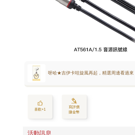
呀哈★吉伊卡哇旋風再起，精選周邊看過來
寫評價
喜歡+1
賺金幣
活動訊息