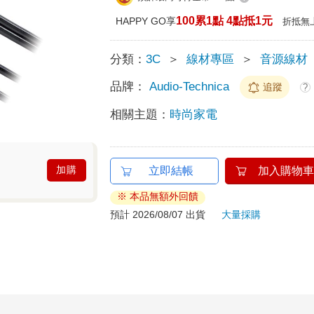
100累1點 4點抵1元
HAPPY GO享
折抵無
分類：
3C
＞
線材專區
＞
音源線材
品牌：
Audio-Technica
追蹤
?
相關主題：
時尚家電
加購
立即結帳
加入購物車
※ 本品無額外回饋
預計 2026/08/07 出貨
大量採購