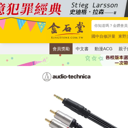
國中自修評量
東野
唯紅花綻放
奧德賽
會員獎勵
中文書
動漫ACG
親子