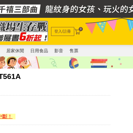
0
登入/註冊
電
居家休閒
日用食品
影音
售票
561A
中斷！