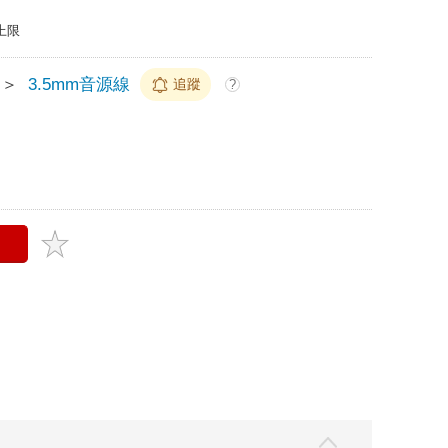
上限
＞
3.5mm音源線
追蹤
?