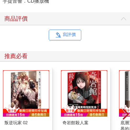
手提音響．CD播放機
商品評價
寫評價
推薦必看
叛逆玩家 02
奇岩館殺人案
底層
界的