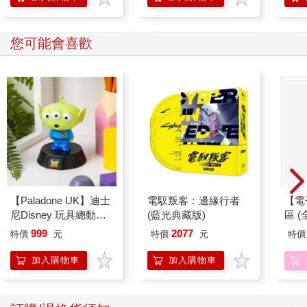
您可能會喜歡
【Paladone UK】迪士
電馭叛客：邊緣行者
【電
尼Disney 玩具總動員
(藍光典藏版)
區 (
三眼怪造型 ICON小夜
999
2077
特價
元
特價
元
特價
燈
加入購物車
加入購物車