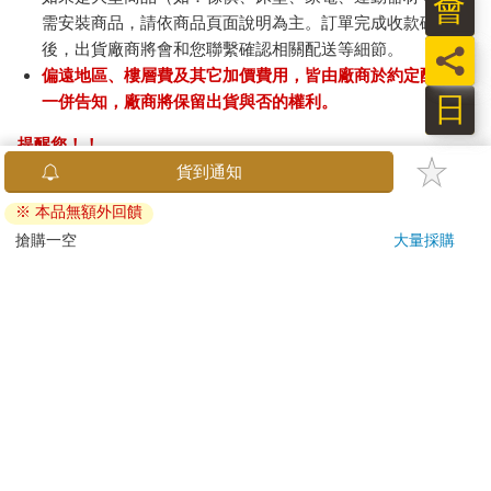
會
需安裝商品，請依商品頁面說明為主。訂單完成收款確認
後，出貨廠商將會和您聯繫確認相關配送等細節。
員
偏遠地區、樓層費及其它加價費用，皆由廠商於約定配送時
日
一併告知，廠商將保留出貨與否的權利。
提醒您！！
金石堂及銀行均不會請您操作ATM! 如接獲電話要求您前往
貨到通知
ATM提款機，請不要聽從指示，以免受騙上當！
※ 本品無額外回饋
退換貨須知：
搶購一空
大量採購
**提醒您，鑑賞期不等於試用期，退回商品須為全新狀態**
依據「消費者保護法」第19條及行政院消費者保護處公告之
「通訊交易解除權合理例外情事適用準則」，以下商品購買
後，除商品本身有瑕疵外，將不提供7天的猶豫期：
易於腐敗、保存期限較短或解約時即將逾期。（如：生
鮮食品）
依消費者要求所為之客製化給付。（客製化商品）
報紙、期刊或雜誌。（含MOOK、外文雜誌）
經消費者拆封之影音商品或電腦軟體。