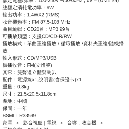
額定電壓/頻率：100-240V ~/50/60Hz ; 6V ⎓ (UM2 X4)
總額定消耗電功率：9W
輸出功率：1.4WX2 (RMS)
收音機頻率：FM 87.5-108 MHz
曲目編輯：CD20首 ; MP3 99首
可播放類型：支援CD/CD-R/RW
播放模式：單曲重複播放 / 循環播放 /資料夾重複/隨機播
放
輸入形式：CD/MP3/USB
廣播收音：FM(立體聲)
其它：雙聲道立體聲喇叭
配件：電源線x1,說明書(含保證卡)x1
重量：0.8kg
尺寸：21.5x20.5x11.8cm
產地：中國
保固：一年
BSMI：R33599
家電
＞
影音視聽 | 電視
＞
音響．收音機
＞