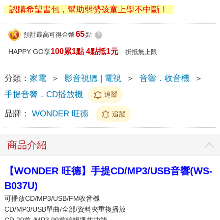
認購希望書包，幫助弱勢孩童上學不中斷！
65
預計最高可得金幣
點
?
100累1點 4點抵1元
HAPPY GO享
折抵無上限
分類：
家電
＞
影音視聽 | 電視
＞
音響．收音機
＞
手提音響．CD播放機
追蹤
品牌：
WONDER 旺德
追蹤
商品介紹
【WONDER 旺德】手提CD/MP3/USB音響(WS-
B037U)
可播放CD/MP3/USB/FM收音機
CD/MP3/USB單曲/全部/資料夾重複播放
CD 20首 /MP3 99首編輯播放功能