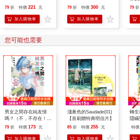
221
300
79
折
特價
元
79
折
特價
元
79
折
加入購物車
加入購物車
您可能也需要
男女之間存在純友情
淺蔥色的Saudade(01)
轉生
嗎？（不，不存在！）
【首刷贈特典明信片】
隱瞞
Flag 11. 那麼，就算無
刷限
173
255
79
折
特價
元
85
折
特價
元
特價
法與我並肩前行，你還
會繼續相信我嗎？
加入購物車
加入購物車