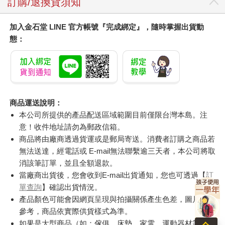
訂購/退換貨須知
加入金石堂 LINE 官方帳號『完成綁定』，隨時掌握出貨動
態：
商品運送說明：
本公司所提供的產品配送區域範圍目前僅限台灣本島。注
意！收件地址請勿為郵政信箱。
商品將由廠商透過貨運或是郵局寄送。消費者訂購之商品若
無法送達，經電話或 E-mail無法聯繫逾三天者，本公司將取
消該筆訂單，並且全額退款。
當廠商出貨後，您會收到E-mail出貨通知，您也可透過【
訂
單查詢
】確認出貨情況。
產品顏色可能會因網頁呈現與拍攝關係產生色差，圖片僅供
參考，商品依實際供貨樣式為準。
如果是大型商品（如：傢俱、床墊、家電、運動器材等）及