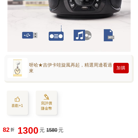
呀哈★吉伊卡哇旋風再起，精選周邊看過
加購
來
寫評價
喜歡+1
賺金幣
1300
82
折
元
1580
元