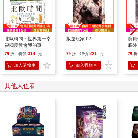
北歐時間：世界第一幸
叛逆玩家 02
演員
福國度教會我的事
底外
314
221
79
折
特價
元
79
折
特價
元
79
折
加入購物車
加入購物車
其他人也看