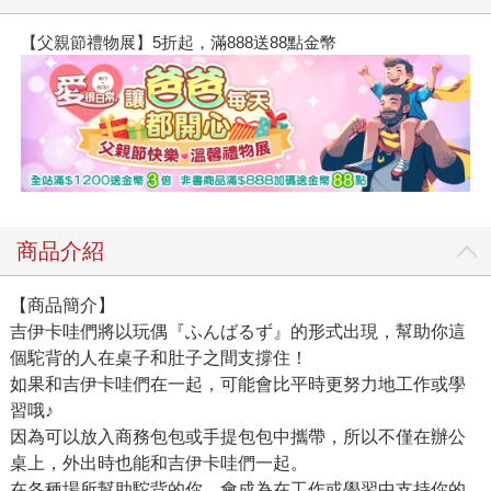
【父親節禮物展】5折起，滿888送88點金幣
商品介紹
【商品簡介】
吉伊卡哇們將以玩偶『ふんばるず』的形式出現，幫助你這
個駝背的人在桌子和肚子之間支撐住！
如果和吉伊卡哇們在一起，可能會比平時更努力地工作或學
習哦♪
因為可以放入商務包包或手提包包中攜帶，所以不僅在辦公
桌上，外出時也能和吉伊卡哇們一起。
在各種場所幫助駝背的你。會成為在工作或學習中支持你的