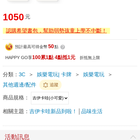
1050
元
認購希望書包，幫助弱勢孩童上學不中斷！
50
預計最高可得金幣
點
?
100累1點 4點抵1元
HAPPY GO享
折抵無上限
分類：
3C
＞
娛樂電玩| 卡牌
＞
娛樂電玩
＞
其他週邊/配件
追蹤
商品規格：
相關主題：
吉伊卡哇新品到啦！
品味生活
活動訊息