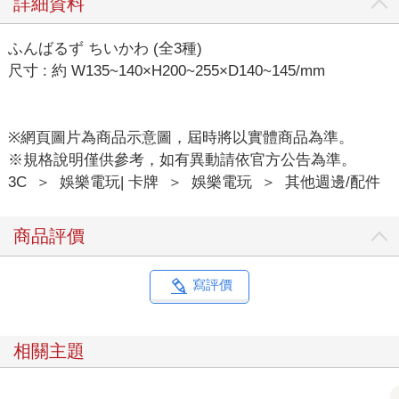
詳細資料
ふんばるず ちいかわ (全3種)
尺寸 : 約 W135~140×H200~255×D140~145/mm
※網頁圖片為商品示意圖，屆時將以實體商品為準。
※規格說明僅供參考，如有異動請依官方公告為準。
3C
＞
娛樂電玩| 卡牌
＞
娛樂電玩
＞
其他週邊/配件
商品評價
寫評價
相關主題