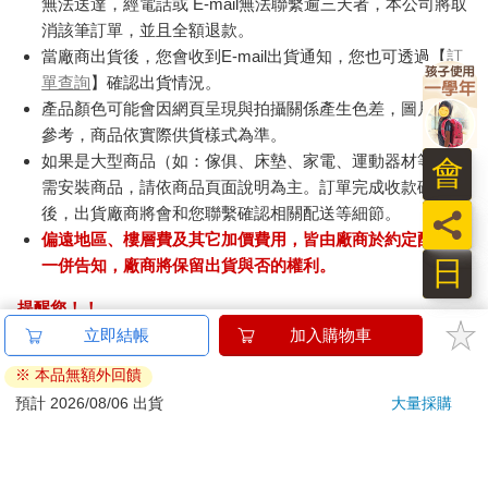
無法送達，經電話或 E-mail無法聯繫逾三天者，本公司將取
消該筆訂單，並且全額退款。
當廠商出貨後，您會收到E-mail出貨通知，您也可透過【
訂
單查詢
】確認出貨情況。
產品顏色可能會因網頁呈現與拍攝關係產生色差，圖片僅供
參考，商品依實際供貨樣式為準。
如果是大型商品（如：傢俱、床墊、家電、運動器材等）及
需安裝商品，請依商品頁面說明為主。訂單完成收款確認
後，出貨廠商將會和您聯繫確認相關配送等細節。
偏遠地區、樓層費及其它加價費用，皆由廠商於約定配送時
日
一併告知，廠商將保留出貨與否的權利。
提醒您！！
金石堂及銀行均不會請您操作ATM! 如接獲電話要求您前往
立即結帳
加入購物車
ATM提款機，請不要聽從指示，以免受騙上當！
※ 本品無額外回饋
退換貨須知：
預計 2026/08/06 出貨
大量採購
**提醒您，鑑賞期不等於試用期，退回商品須為全新狀態**
依據「消費者保護法」第19條及行政院消費者保護處公告之
「通訊交易解除權合理例外情事適用準則」，以下商品購買