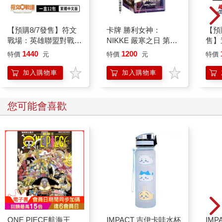
【預購8/7發售】符文
卡牌 勝利女神：
【預
戰場：英雄聯盟對戰卡
NIKKE 嚴寒之日 第四
售】
牌「起源」補充包（一
彈 BT04 代理日文版
王 
1440
1200
特價
元
特價
元
特價
盒）
（一盒）
篇／
（台
加入購物車
加入購物車
選）
您可能會喜歡
ONE PIECE航海王
IMPACT 吉伊卡哇水杯
IM