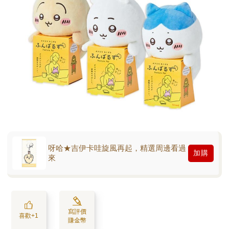
呀哈★吉伊卡哇旋風再起，精選周邊看過
加購
來
寫評價
喜歡+1
賺金幣