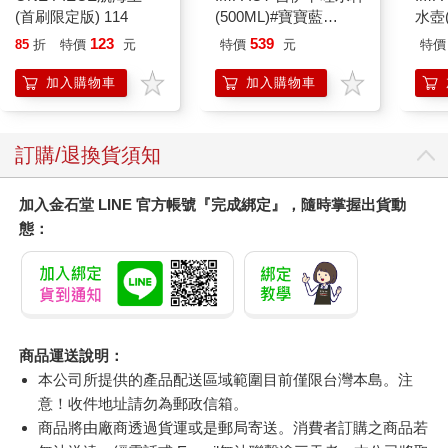
(首刷限定版) 114
(500ML)#寶寶藍
水壺(
IMCHB01LB
IM0
123
539
85
折
特價
元
特價
元
特價
加入購物車
加入購物車
訂購/退換貨須知
加入金石堂 LINE 官方帳號『完成綁定』，隨時掌握出貨動
態：
商品運送說明：
本公司所提供的產品配送區域範圍目前僅限台灣本島。注
意！收件地址請勿為郵政信箱。
商品將由廠商透過貨運或是郵局寄送。消費者訂購之商品若