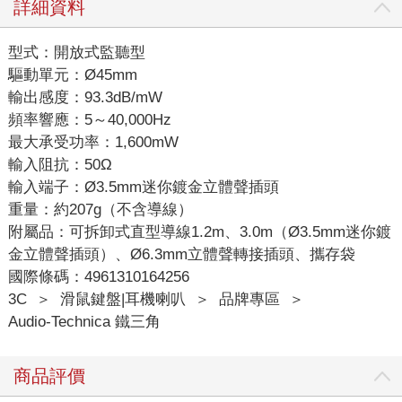
詳細資料
型式：開放式監聽型
驅動單元：Ø45mm
輸出感度：93.3dB/mW
頻率響應：5～40,000Hz
最大承受功率：1,600mW
輸入阻抗：50Ω
輸入端子：Ø3.5mm迷你鍍金立體聲插頭
重量：約207g（不含導線）
附屬品：可拆卸式直型導線1.2m、3.0m（Ø3.5mm迷你鍍
金立體聲插頭）、Ø6.3mm立體聲轉接插頭、攜存袋
國際條碼：4961310164256
3C
＞
滑鼠鍵盤|耳機喇叭
＞
品牌專區
＞
Audio-Technica 鐵三角
商品評價