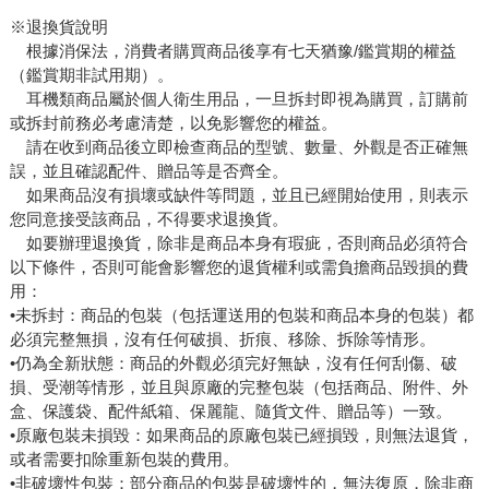
※退換貨說明
根據消保法，消費者購買商品後享有七天猶豫/鑑賞期的權益
（鑑賞期非試用期）。
耳機類商品屬於個人衛生用品，一旦拆封即視為購買，訂購前
或拆封前務必考慮清楚，以免影響您的權益。
請在收到商品後立即檢查商品的型號、數量、外觀是否正確無
誤，並且確認配件、贈品等是否齊全。
如果商品沒有損壞或缺件等問題，並且已經開始使用，則表示
您同意接受該商品，不得要求退換貨。
如要辦理退換貨，除非是商品本身有瑕疵，否則商品必須符合
以下條件，否則可能會影響您的退貨權利或需負擔商品毀損的費
用：
•未拆封：商品的包裝（包括運送用的包裝和商品本身的包裝）都
必須完整無損，沒有任何破損、折痕、移除、拆除等情形。
•仍為全新狀態：商品的外觀必須完好無缺，沒有任何刮傷、破
損、受潮等情形，並且與原廠的完整包裝（包括商品、附件、外
盒、保護袋、配件紙箱、保麗龍、隨貨文件、贈品等）一致。
•原廠包裝未損毀：如果商品的原廠包裝已經損毀，則無法退貨，
或者需要扣除重新包裝的費用。
•非破壞性包裝：部分商品的包裝是破壞性的，無法復原，除非商