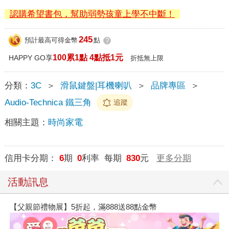
認購希望書包，幫助弱勢孩童上學不中斷！
245
預計最高可得金幣
點
?
100累1點 4點抵1元
HAPPY GO享
折抵無上限
分類：
3C
＞
滑鼠鍵盤|耳機喇叭
＞
品牌專區
＞
Audio-Technica 鐵三角
追蹤
相關主題：
時尚家電
信用卡分期：
6
期
0
利率 每期
830
元
更多分期
活動訊息
【父親節禮物展】5折起，滿888送88點金幣