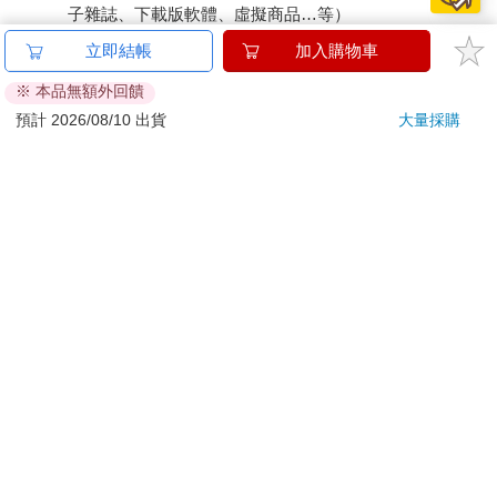
子雜誌、下載版軟體、虛擬商品…等）
已拆封之個人衛生用品。（如：內衣褲、刮鬍刀、除毛
立即結帳
加入購物車
刀…等）
※ 本品無額外回饋
若非上列種類商品，均享有到貨7天的猶豫期（含例假
日）。
預計 2026/08/10 出貨
大量採購
辦理退換貨時，商品（組合商品恕無法接受單獨退貨）必須
是您收到商品時的原始狀態（包含商品本體、配件、贈品、
保證書、所有附隨資料文件及原廠內外包裝…等），請勿直
接使用原廠包裝寄送，或於原廠包裝上黏貼紙張或書寫文
字。
退回商品若無法回復原狀，將請您負擔回復原狀所需費用，
嚴重時將影響您的退貨權益。