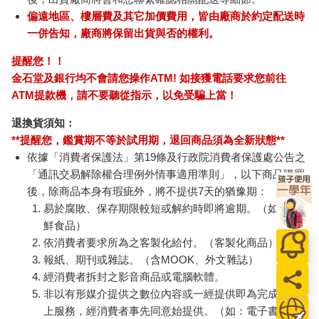
偏遠地區、樓層費及其它加價費用，皆由廠商於約定配送時
一併告知，廠商將保留出貨與否的權利。
提醒您！！
金石堂及銀行均不會請您操作ATM! 如接獲電話要求您前往
ATM提款機，請不要聽從指示，以免受騙上當！
退換貨須知：
**提醒您，鑑賞期不等於試用期，退回商品須為全新狀態**
依據「消費者保護法」第19條及行政院消費者保護處公告之
「通訊交易解除權合理例外情事適用準則」，以下商品購買
後，除商品本身有瑕疵外，將不提供7天的猶豫期：
易於腐敗、保存期限較短或解約時即將逾期。（如：生
鮮食品）
依消費者要求所為之客製化給付。（客製化商品）
報紙、期刊或雜誌。（含MOOK、外文雜誌）
經消費者拆封之影音商品或電腦軟體。
非以有形媒介提供之數位內容或一經提供即為完成之線
上服務，經消費者事先同意始提供。（如：電子書、電