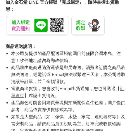
加入金石堂 LINE 官方帳號『完成綁定』，隨時掌握出貨動
態：
商品運送說明：
本公司所提供的產品配送區域範圍目前僅限台灣本島。注
意！收件地址請勿為郵政信箱。
商品將由廠商透過貨運或是郵局寄送。消費者訂購之商品若
無法送達，經電話或 E-mail無法聯繫逾三天者，本公司將取
消該筆訂單，並且全額退款。
當廠商出貨後，您會收到E-mail出貨通知，您也可透過【
訂
單查詢
】確認出貨情況。
產品顏色可能會因網頁呈現與拍攝關係產生色差，圖片僅供
參考，商品依實際供貨樣式為準。
如果是大型商品（如：傢俱、床墊、家電、運動器材等）及
需安裝商品，請依商品頁面說明為主。訂單完成收款確認
後，出貨廠商將會和您聯繫確認相關配送等細節。