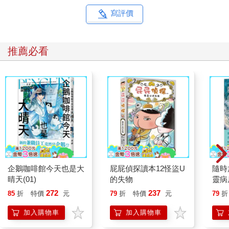
寫評價
推薦必看
企鵝咖啡館今天也是大
屁屁偵探讀本12怪盜U
隨時
晴天(01)
的失物
靈病
分
272
237
85
折
特價
元
79
折
特價
元
79
折
加入購物車
加入購物車