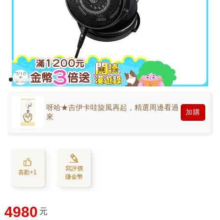
呀哈★吉伊卡哇旋風再起，精選周邊看過
加購
來
寫評價
喜歡+1
賺金幣
4980
元