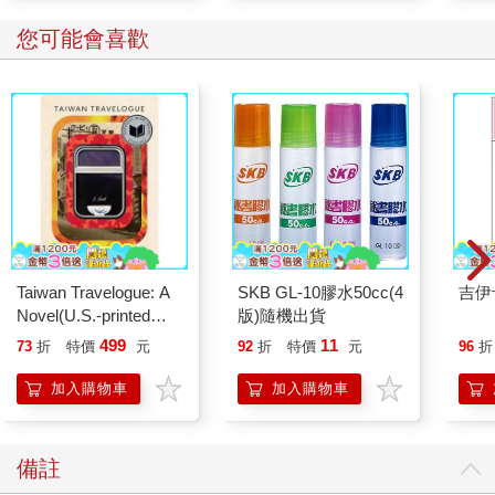
您可能會喜歡
Taiwan Travelogue: A
SKB GL-10膠水50cc(4
吉伊
Novel(U.S.-printed
版)隨機出貨
edition)
499
11
73
折
特價
元
92
折
特價
元
96
折
加入購物車
加入購物車
備註