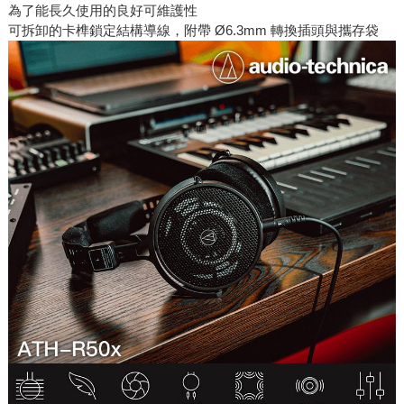
為了能長久使用的良好可維護性
可拆卸的卡榫鎖定結構導線，附帶 Ø6.3mm 轉換插頭與攜存袋