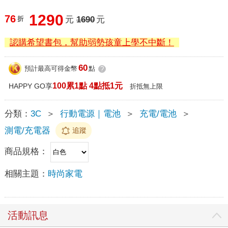
1290
76
折
元
1690
元
認購希望書包，幫助弱勢孩童上學不中斷！
60
預計最高可得金幣
點
?
100累1點 4點抵1元
HAPPY GO享
折抵無上限
分類：
3C
＞
行動電源｜電池
＞
充電/電池
＞
測電/充電器
追蹤
商品規格：
相關主題：
時尚家電
活動訊息