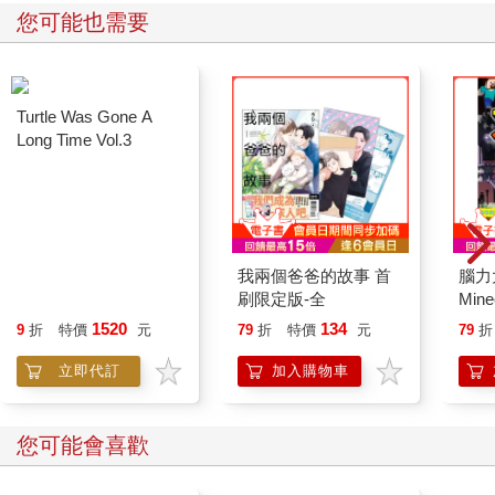
您可能也需要
Turtle Was Gone A
我兩個爸爸的故事 首
腦力
Long Time Vol.3
刷限定版-全
Min
激發
1520
134
9
折
特價
元
79
折
特價
元
79
折
立即代訂
加入購物車
您可能會喜歡