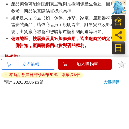
產品顏色可能會因網頁呈現與拍攝關係產生色差，圖片僅供
參考，商品依實際供貨樣式為準。
如果是大型商品（如：傢俱、床墊、家電、運動器材等）及
會
需安裝商品，請依商品頁面說明為主。訂單完成收款確認
後，出貨廠商將會和您聯繫確認相關配送等細節。
員
偏遠地區、樓層費及其它加價費用，皆由廠商於約定配送時
日
一併告知，廠商將保留出貨與否的權利。
提醒您！！
金石堂及銀行均不會請您操作ATM! 如接獲電話要求您前往
立即結帳
加入購物車
ATM提款機，請不要聽從指示，以免受騙上當！
※ 本商品會員日滿額金幣加碼回饋最高5倍
退換貨須知：
預計 2026/08/06 出貨
大量採購
**提醒您，鑑賞期不等於試用期，退回商品須為全新狀態**
依據「消費者保護法」第19條及行政院消費者保護處公告之
「通訊交易解除權合理例外情事適用準則」，以下商品購買
後，除商品本身有瑕疵外，將不提供7天的猶豫期：
易於腐敗、保存期限較短或解約時即將逾期。（如：生
鮮食品）