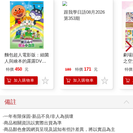
麵包超人電影版：細菌
跟我學日語08月2026
劇場版
人與繪本的露露DVD-
第353期
之空
平裝版
樂部 
450
171
特價
元
特價
元
特價
180
Pa
組
加入購物車
加入購物車
備註
‧一年有限保固-新品不良/非人為損壞
‧商品相關資訊以實際出貨為準
‧商品顏色會因網頁呈現及認知有些許差異，將以實品為主