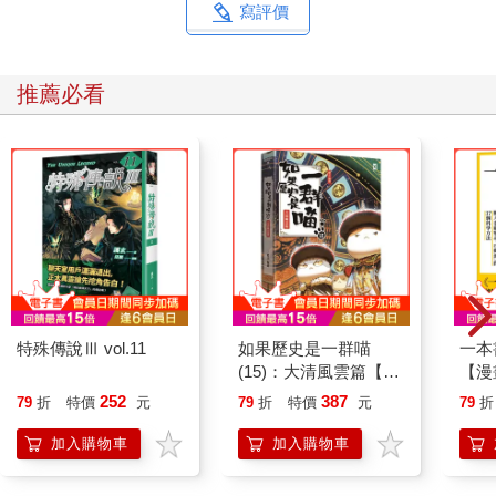
寫評價
推薦必看
特殊傳說Ⅲ vol.11
如果歷史是一群喵
一本
(15)：大清風雲篇【萌
【漫
貓漫畫學歷史】
行動
252
387
79
折
特價
元
79
折
特價
元
79
折
開關
「行
加入購物車
加入購物車
學方