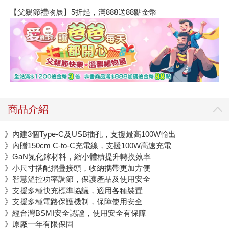
【父親節禮物展】5折起，滿888送88點金幣
商品介紹
》內建3個Type-C及USB插孔，支援最高100W輸出
》內贈150cm C-to-C充電線，支援100W高速充電
》GaN氮化鎵材料，縮小體積提升轉換效率
》小尺寸搭配摺疊接頭，收納攜帶更加方便
》智慧溫控功率調節，保護產品及使用安全
》支援多種快充標準協議，適用各種裝置
》支援多種電路保護機制，保障使用安全
》經台灣BSMI安全認證，使用安全有保障
》原廠一年有限保固