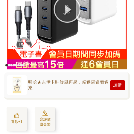
呀哈★吉伊卡哇旋風再起，精選周邊看過
加購
來
寫評價
喜歡+1
賺金幣