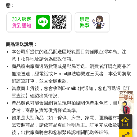
態：
商品運送說明：
本公司所提供的產品配送區域範圍目前僅限台灣本島。注
意！收件地址請勿為郵政信箱。
商品將由廠商透過貨運或是郵局寄送。消費者訂購之商品若
無法送達，經電話或 E-mail無法聯繫逾三天者，本公司將取
消該筆訂單，並且全額退款。
當廠商出貨後，您會收到E-mail出貨通知，您也可透過【
訂
單查詢
】確認出貨情況。
產品顏色可能會因網頁呈現與拍攝關係產生色差，圖片僅供
參考，商品依實際供貨樣式為準。
如果是大型商品（如：傢俱、床墊、家電、運動器材等）及
會
需安裝商品，請依商品頁面說明為主。訂單完成收款確認
後，出貨廠商將會和您聯繫確認相關配送等細節。
員