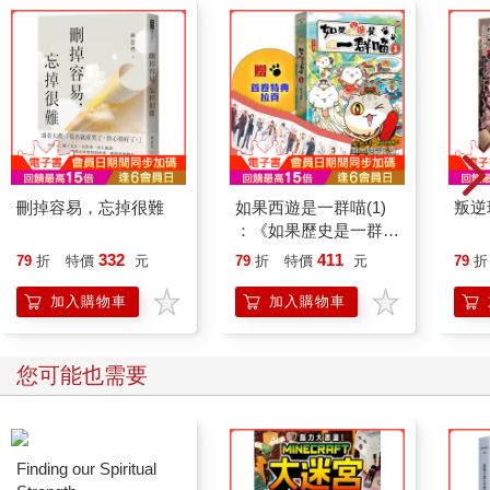
刪掉容易，忘掉很難
如果西遊是一群喵(1)
叛逆
：《如果歷史是一群
喵》作者最新力作，附
332
411
79
折
特價
元
79
折
特價
元
79
折
【首卷特典】拉頁
加入購物車
加入購物車
您可能也需要