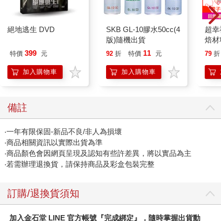
絕地逃生 DVD
SKB GL-10膠水50cc(4
超幸
版)隨機出貨
焙材
愛配
399
11
特價
元
92
折
特價
元
79
折
加入購物車
加入購物車
備註
‧一年有限保固-新品不良/非人為損壞
‧商品相關資訊以實際出貨為準
‧商品顏色會因網頁呈現及認知有些許差異，將以實品為主
‧若需辦理退換貨，請保持商品及彩盒包裝完整
訂購/退換貨須知
加入金石堂 LINE 官方帳號『完成綁定』，隨時掌握出貨動