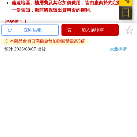
偏遠地區、樓層費及其它加價費用，皆由廠商於約定配送時
日
一併告知，廠商將保留出貨與否的權利。
提醒您！！
金石堂及銀行均不會請您操作ATM! 如接獲電話要求您前往
ATM提款機，請不要聽從指示，以免受騙上當！
退換貨須知：
**提醒您，鑑賞期不等於試用期，退回商品須為全新狀態**
依據「消費者保護法」第19條及行政院消費者保護處公告之
「通訊交易解除權合理例外情事適用準則」，以下商品購買
後，除商品本身有瑕疵外，將不提供7天的猶豫期：
易於腐敗、保存期限較短或解約時即將逾期。（如：生
鮮食品）
依消費者要求所為之客製化給付。（客製化商品）
報紙、期刊或雜誌。（含MOOK、外文雜誌）
經消費者拆封之影音商品或電腦軟體。
非以有形媒介提供之數位內容或一經提供即為完成之線
上服務，經消費者事先同意始提供。（如：電子書、電
子雜誌、下載版軟體、虛擬商品…等）