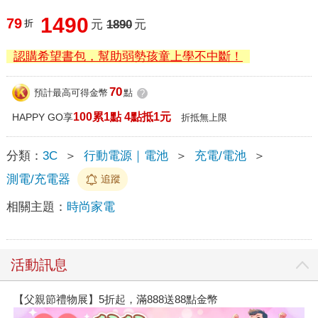
1490
79
折
元
1890
元
認購希望書包，幫助弱勢孩童上學不中斷！
70
預計最高可得金幣
點
?
100累1點 4點抵1元
HAPPY GO享
折抵無上限
分類：
3C
＞
行動電源｜電池
＞
充電/電池
＞
測電/充電器
追蹤
相關主題：
時尚家電
活動訊息
【父親節禮物展】5折起，滿888送88點金幣