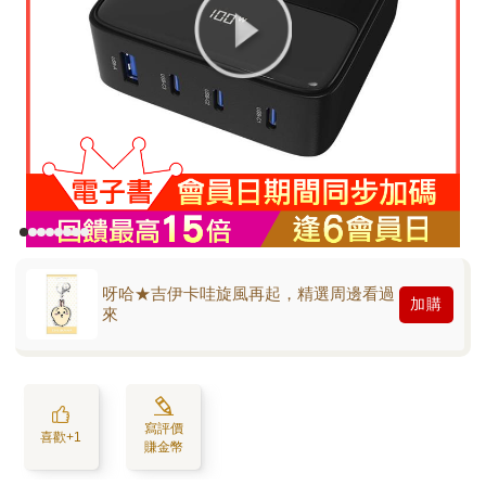
呀哈★吉伊卡哇旋風再起，精選周邊看過
加購
來
寫評價
喜歡+1
賺金幣