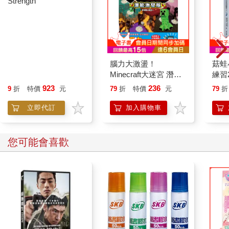
Finding our Spiritual
腦力大激盪！
菇蛙
Strength
Minecraft大迷宮 潛能
練習
激發版
凡的
923
236
9
折
特價
元
79
折
特價
元
79
折
立即代訂
加入購物車
您可能會喜歡