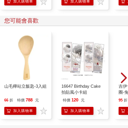
加入購物車
加入購物車
您可能會喜歡
山毛櫸站立飯匙-3入組
16647 Birthday Cake
吉伊卡哇 
拍貼風小卡組
圈-
788
120
66
折
特價
元
特價
元
95
折
加入購物車
加入購物車