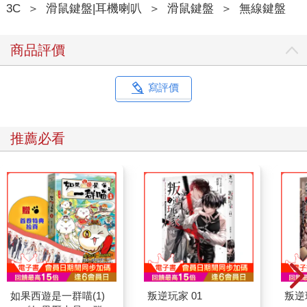
3C
＞
滑鼠鍵盤|耳機喇叭
＞
滑鼠鍵盤
＞
無線鍵盤
商品評價
寫評價
推薦必看
如果西遊是一群喵(1)
叛逆玩家 01
叛逆