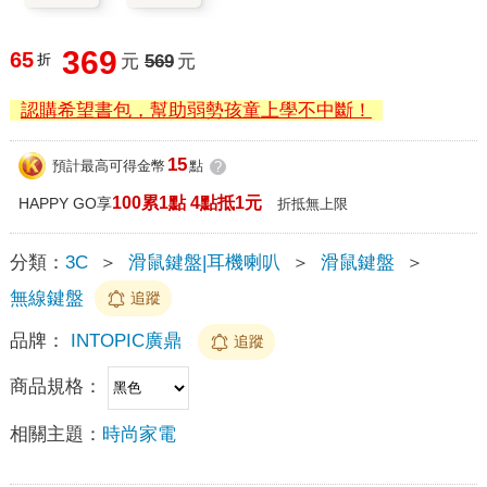
369
65
折
元
569
元
認購希望書包，幫助弱勢孩童上學不中斷！
15
預計最高可得金幣
點
?
100累1點 4點抵1元
HAPPY GO享
折抵無上限
分類：
3C
＞
滑鼠鍵盤|耳機喇叭
＞
滑鼠鍵盤
＞
無線鍵盤
追蹤
品牌：
INTOPIC廣鼎
追蹤
商品規格：
相關主題：
時尚家電