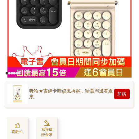
呀哈★吉伊卡哇旋風再起，精選周邊看過
加購
來
寫評價
喜歡+1
賺金幣