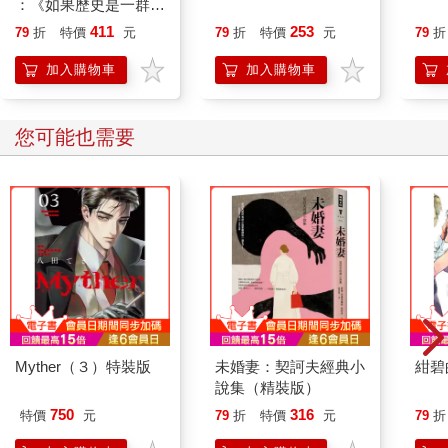
：《如果歷史是一群
喵》作者最新力作，附
411
253
79
折
特價
元
79
折
特價
元
79
折
【首卷特典】拉頁
加入購物車
加入購物車
您可能也需要
Myther（３）特裝版
未婚妻：契訶夫經典小
紺碧
說集（精裝版）
750
316
特價
元
79
折
特價
元
79
折