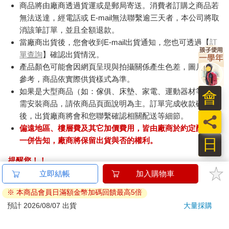
商品將由廠商透過貨運或是郵局寄送。消費者訂購之商品若
無法送達，經電話或 E-mail無法聯繫逾三天者，本公司將取
消該筆訂單，並且全額退款。
當廠商出貨後，您會收到E-mail出貨通知，您也可透過【
訂
單查詢
】確認出貨情況。
產品顏色可能會因網頁呈現與拍攝關係產生色差，圖片僅供
參考，商品依實際供貨樣式為準。
如果是大型商品（如：傢俱、床墊、家電、運動器材等）及
會
需安裝商品，請依商品頁面說明為主。訂單完成收款確認
後，出貨廠商將會和您聯繫確認相關配送等細節。
員
偏遠地區、樓層費及其它加價費用，皆由廠商於約定配送時
日
一併告知，廠商將保留出貨與否的權利。
提醒您！！
金石堂及銀行均不會請您操作ATM! 如接獲電話要求您前往
立即結帳
加入購物車
ATM提款機，請不要聽從指示，以免受騙上當！
※ 本商品會員日滿額金幣加碼回饋最高5倍
退換貨須知：
預計 2026/08/07 出貨
大量採購
**提醒您，鑑賞期不等於試用期，退回商品須為全新狀態**