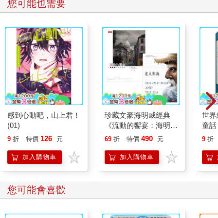
您可能也需要
感到心動吧，山上君！
珍藏文豪海明威經典
世界
(01)
《流動的饗宴：海明威
童話
巴黎回憶錄》＋《老人
的永
126
490
9
折
特價
元
69
折
特價
元
9
折
與海》
經典
照）
加入購物車
加入購物車
您可能會喜歡