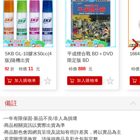
SKB GL-10膠水50cc(4
平成狸合戰 BD＋DVD
166
版)隨機出貨
限定版 BD
11
888
92
折
特價
元
特價
元
特價
加入購物車
加入購物車
備註
‧一年有限保固-新品不良/非人為損壞
‧商品相關資訊以實際出貨為準
‧商品顏色會因網頁呈現及認知有些許差異，將以實品為主
‧若需辦理退換貨，請保持商品及彩盒包裝完整