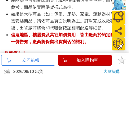
產品顏色可能會因網頁呈現與拍攝關係產生色差，圖片僅供
參考，商品依實際供貨樣式為準。
如果是大型商品（如：傢俱、床墊、家電、運動器材等）及
需安裝商品，請依商品頁面說明為主。訂單完成收款確認
後，出貨廠商將會和您聯繫確認相關配送等細節。
偏遠地區、樓層費及其它加價費用，皆由廠商於約定配送時
一併告知，廠商將保留出貨與否的權利。
提醒您！！
金石堂及銀行均不會請您操作ATM! 如接獲電話要求您前往
立即結帳
加入購物車
ATM提款機，請不要聽從指示，以免受騙上當！
預計 2026/08/10 出貨
大量採購
退換貨須知：
**提醒您，鑑賞期不等於試用期，退回商品須為全新狀態**
依據「消費者保護法」第19條及行政院消費者保護處公告之
「通訊交易解除權合理例外情事適用準則」，以下商品購買
後，除商品本身有瑕疵外，將不提供7天的猶豫期：
易於腐敗、保存期限較短或解約時即將逾期。（如：生
鮮食品）
依消費者要求所為之客製化給付。（客製化商品）