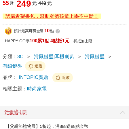
249
55
折
元
449
元
認購希望書包，幫助弱勢孩童上學不中斷！
10
預計最高可得金幣
點
?
100累1點 4點抵1元
HAPPY GO享
折抵無上限
分類：
3C
＞
滑鼠鍵盤|耳機喇叭
＞
滑鼠鍵盤
＞
有線鍵盤
追蹤
品牌：
INTOPIC廣鼎
追蹤
相關主題：
時尚家電
活動訊息
【父親節禮物展】5折起，滿888送88點金幣