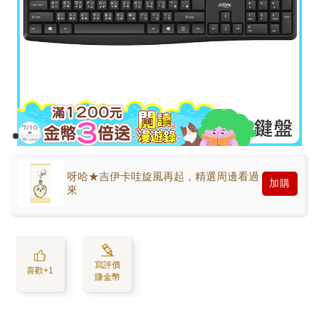
呀哈★吉伊卡哇旋風再起，精選周邊看過
加購
來
寫評價
喜歡+1
賺金幣