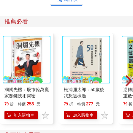
推薦必看
洞燭先機：股市億萬贏
松浦彌太郎：50歲後
逆轉
家關鍵技術揭密
我想這樣過
重啟
糖、
253
277
79
折
特價
元
79
折
特價
元
79
折
炎，
復力
加入購物車
加入購物車