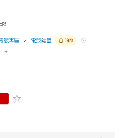
上限
電競專區
＞
電競鍵盤
追蹤
?
?