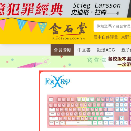
國中自修評量
東野
唯紅花綻放
奧德賽
會員獎勵
中文書
動漫ACG
親子