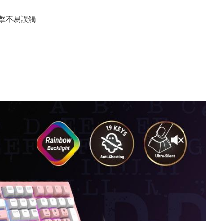
擊不易誤觸