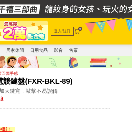
0
登入/註冊
電
居家休閒
日用食品
影音
售票
帽回彈手感
鍵盤(FXR-BKL-89)
加大鍵寬，敲擊不易誤觸
度
中斷！