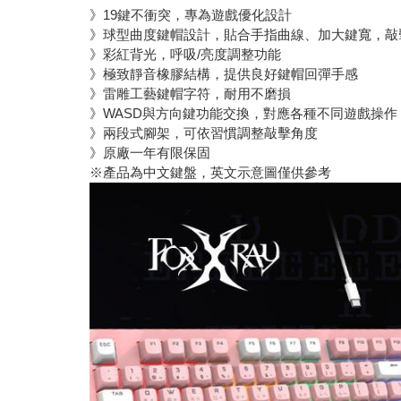
》19鍵不衝突，專為遊戲優化設計
》球型曲度鍵帽設計，貼合手指曲線、加大鍵寬，敲
》彩紅背光，呼吸/亮度調整功能
》極致靜音橡膠結構，提供良好鍵帽回彈手感
》雷雕工藝鍵帽字符，耐用不磨損
》WASD與方向鍵功能交換，對應各種不同遊戲操作
》兩段式腳架，可依習慣調整敲擊角度
》原廠一年有限保固
※產品為中文鍵盤，英文示意圖僅供參考