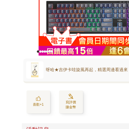
呀哈★吉伊卡哇旋風再起，精選周邊看過來
寫評價
喜歡+1
賺金幣