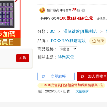
25
預計最高可得金幣
點
?
100累1點 4點抵1元
HAPPY GO享
折抵無
分類：
3C
＞
滑鼠鍵盤|耳機喇叭
＞
品牌：
FOXXRAY狐鐳電競
追蹤
商品規格：
相關主題：
時尚家電
加購
立即結帳
加入購物車
※ 本商品會員日滿額金幣加碼回饋最高5倍
預計 2026/08/07 出貨
大量採購