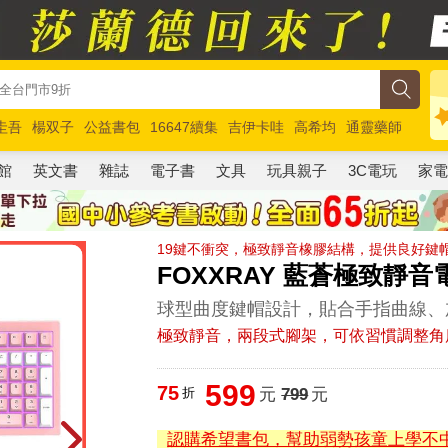
圭吾
楊双子
公益書包
16647續集
吉伊卡哇
高希均
通靈藥師
路邊攤新作
馬斯克
玩具總動員5
超慢跑
館
英文書
雜誌
電子書
文具
玩具親子
3C電玩
家
19鍵不衝突，極致靜音橡膠結構，提供良好鍵
FOXXRAY 藍蒼極致靜音電競
球型曲度鍵帽設計，貼合手指曲線、
極致靜音，兩段式腳架，可依習慣調整角
599
75
折
元
799
元
認購希望書包，幫助弱勢孩童上學不