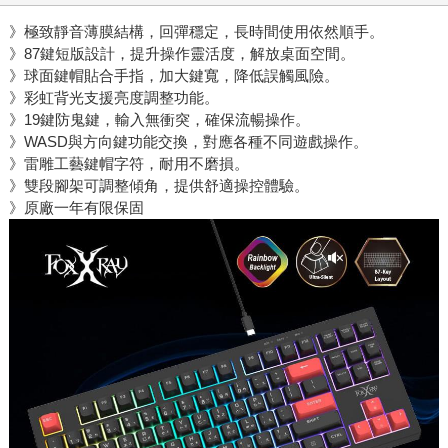
》極致靜音薄膜結構，回彈穩定，長時間使用依然順手。
》87鍵短版設計，提升操作靈活度，解放桌面空間。
》球面鍵帽貼合手指，加大鍵寬，降低誤觸風險。
》彩虹背光支援亮度調整功能。
》19鍵防鬼鍵，輸入無衝突，確保流暢操作。
》WASD與方向鍵功能交換，對應各種不同遊戲操作。
》雷雕工藝鍵帽字符，耐用不磨損。
》雙段腳架可調整傾角，提供舒適操控體驗。
》原廠一年有限保固