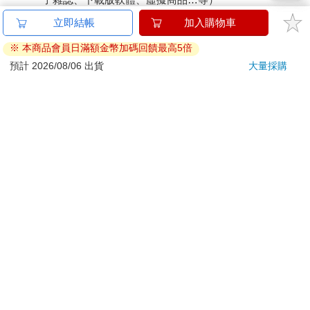
已拆封之個人衛生用品。（如：內衣褲、刮鬍刀、除毛
立即結帳
加入購物車
刀…等）
※ 本商品會員日滿額金幣加碼回饋最高5倍
若非上列種類商品，均享有到貨7天的猶豫期（含例假
日）。
預計 2026/08/06 出貨
大量採購
辦理退換貨時，商品（組合商品恕無法接受單獨退貨）必須
是您收到商品時的原始狀態（包含商品本體、配件、贈品、
保證書、所有附隨資料文件及原廠內外包裝…等），請勿直
接使用原廠包裝寄送，或於原廠包裝上黏貼紙張或書寫文
字。
退回商品若無法回復原狀，將請您負擔回復原狀所需費用，
嚴重時將影響您的退貨權益。