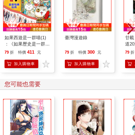
如果西遊是一群喵(1)
臺灣漫遊錄
廿載
：《如果歷史是一群
道2
喵》作者最新力作，附
411
300
79
折
特價
元
79
折
特價
元
79
折
【首卷特典】拉頁
加入購物車
加入購物車
您可能也需要