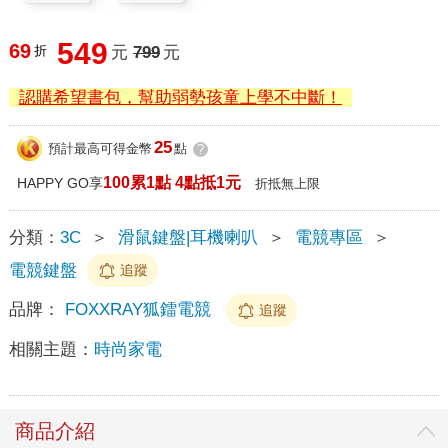
549
69
折
元
799
元
認購希望書包，幫助弱勢孩童上學不中斷！
25
預計最高可得金幣
點
?
100累1點 4點抵1元
HAPPY GO享
折抵無上限
分類：
3C
＞
滑鼠鍵盤|耳機喇叭
＞
電競專區
＞
電競鍵盤
追蹤
品牌：
FOXXRAY狐鐳電競
追蹤
相關主題：
時尚家電
商品介紹