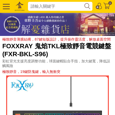
0
極致靜音薄膜結構，87鍵短版設計，提升操作靈活度，解放桌面空間
FOXXRAY 鬼焰TKL極致靜音電競鍵盤
(FXR-BKL-S96)
彩虹背光支援亮度調整功能，球面鍵帽貼合手指，加大鍵寬，降低誤
觸風險
極致靜音，19鍵防鬼鍵，輸入無衝突