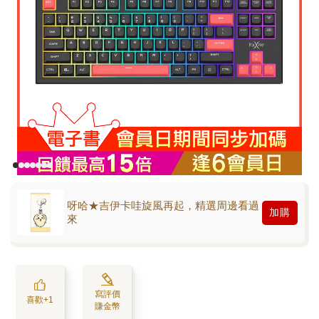
呀哈★吉伊卡哇旋風再起，精選周邊看過
加購
來
寫評價
喜歡+1
賺金幣