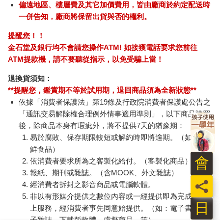
偏遠地區、樓層費及其它加價費用，皆由廠商於約定配送時
一併告知，廠商將保留出貨與否的權利。
提醒您！！
金石堂及銀行均不會請您操作ATM! 如接獲電話要求您前往
ATM提款機，請不要聽從指示，以免受騙上當！
退換貨須知：
**提醒您，鑑賞期不等於試用期，退回商品須為全新狀態**
依據「消費者保護法」第19條及行政院消費者保護處公告之
「通訊交易解除權合理例外情事適用準則」，以下商品購買
後，除商品本身有瑕疵外，將不提供7天的猶豫期：
易於腐敗、保存期限較短或解約時即將逾期。（如：生
鮮食品）
會
依消費者要求所為之客製化給付。（客製化商品）
報紙、期刊或雜誌。（含MOOK、外文雜誌）
員
經消費者拆封之影音商品或電腦軟體。
非以有形媒介提供之數位內容或一經提供即為完成之線
日
上服務，經消費者事先同意始提供。（如：電子書、電
子雜誌、下載版軟體、虛擬商品…等）