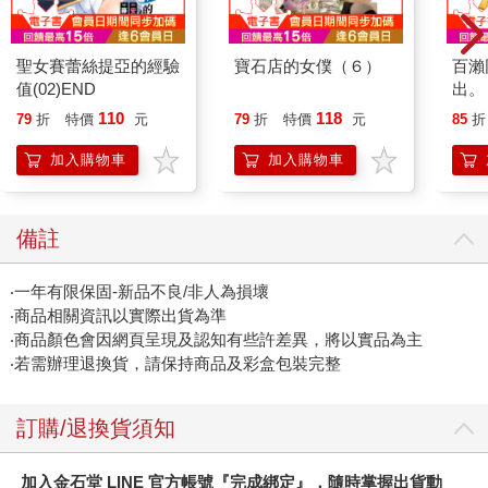
聖女賽蕾絲提亞的經驗
寶石店的女僕（６）
百瀨
值(02)END
出。 
110
118
79
折
特價
元
79
折
特價
元
85
折
加入購物車
加入購物車
備註
‧一年有限保固-新品不良/非人為損壞
‧商品相關資訊以實際出貨為準
‧商品顏色會因網頁呈現及認知有些許差異，將以實品為主
‧若需辦理退換貨，請保持商品及彩盒包裝完整
訂購/退換貨須知
加入金石堂 LINE 官方帳號『完成綁定』，隨時掌握出貨動