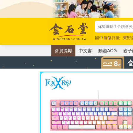
國中自修評量
東野
唯紅花綻放
奧德賽
會員獎勵
中文書
動漫ACG
親子