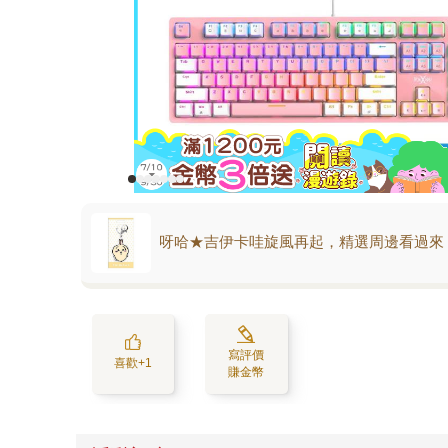
呀哈★吉伊卡哇旋風再起，精選周邊看過來
寫評價
喜歡+1
賺金幣