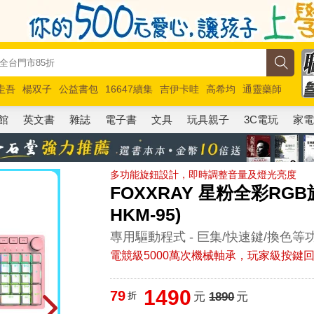
圭吾
楊双子
公益書包
16647續集
吉伊卡哇
高希均
通靈藥師
路邊攤新作
馬斯克
玩具總動員5
超慢跑
館
英文書
雜誌
電子書
文具
玩具親子
3C電玩
家
多功能旋鈕設計，即時調整音量及燈光亮度
FOXXRAY 星粉全彩RGB
HKM-95)
專用驅動程式 - 巨集/快速鍵/換色
電競級5000萬次機械軸承，玩家級按鍵回
1490
79
折
元
1890
元