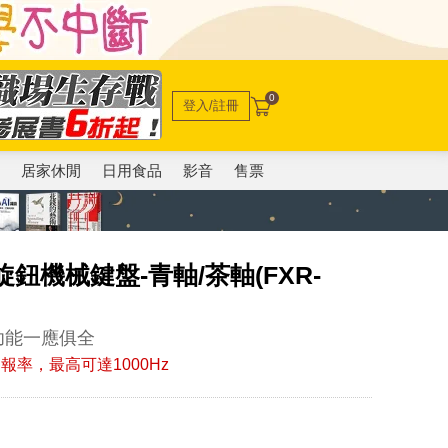
0
登入/註冊
電
居家休閒
日用食品
影音
售票
旋鈕機械鍵盤-青軸/茶軸(FXR-
等功能一應俱全
報率，最高可達1000Hz