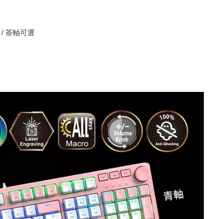
/ 茶軸可選
全