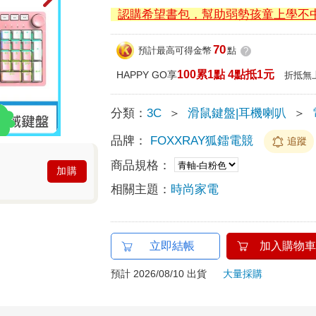
認購希望書包，幫助弱勢孩童上學不
70
預計最高可得金幣
點
?
100累1點 4點抵1元
HAPPY GO享
折抵無
分類：
3C
＞
滑鼠鍵盤|耳機喇叭
＞
品牌：
FOXXRAY狐鐳電競
追蹤
商品規格：
加購
相關主題：
時尚家電
立即結帳
加入購物車
預計 2026/08/10 出貨
大量採購