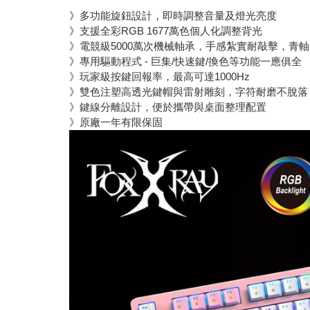
》多功能旋鈕設計，即時調整音量及燈光亮度
》支援全彩RGB 1677萬色個人化調整背光
》電競級5000萬次機械軸承，手感紮實耐敲擊，青軸 
》專用驅動程式 - 巨集/快速鍵/換色等功能一應俱
》玩家級按鍵回報率，最高可達1000Hz
》雙色注塑高透光鍵帽與雷射雕刻，字符耐磨不脫落
》鍵線分離設計，便於攜帶與桌面整理配置
》原廠一年有限保固