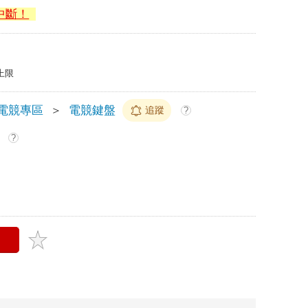
中斷！
上限
電競專區
＞
電競鍵盤
追蹤
?
?