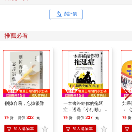
寫評價
推薦必看
刪掉容易，忘掉很難
一本書終結你的拖延
如果
症：透過「小行動」打
：《
開大腦的行動開關，懶
喵》
332
237
79
折
特價
元
79
折
特價
元
79
折
人也能變身「行動派」
【首
的37個科學方法
加入購物車
加入購物車