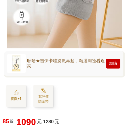
呀哈★吉伊卡哇旋風再起，精選周邊看過
加購
來
寫評價
喜歡+1
賺金幣
1090
85
折
元
1280
元