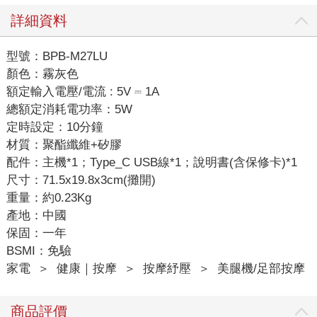
詳細資料
型號：BPB-M27LU
顏色：霧灰色
額定輸入電壓/電流 : 5V ⎓ 1A
總額定消耗電功率：5W
定時設定：10分鐘
材質：聚酯纖維+矽膠
配件：主機*1；Type_C USB線*1；說明書(含保修卡)*1
尺寸：71.5x19.8x3cm(攤開)
重量：約0.23Kg
產地：中國
保固：一年
BSMI：免驗
家電
＞
健康｜按摩
＞
按摩紓壓
＞
美腿機/足部按摩
商品評價