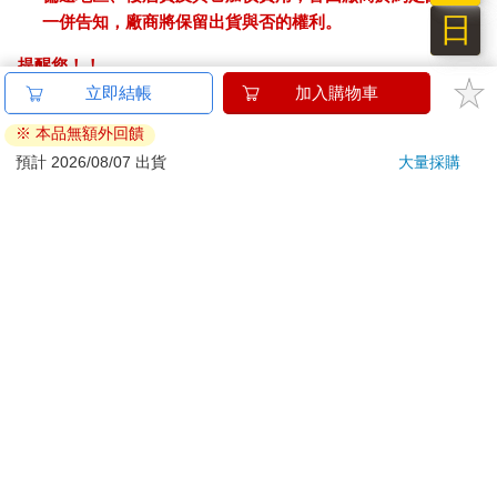
日
一併告知，廠商將保留出貨與否的權利。
提醒您！！
金石堂及銀行均不會請您操作ATM! 如接獲電話要求您前往
ATM提款機，請不要聽從指示，以免受騙上當！
退換貨須知：
**提醒您，鑑賞期不等於試用期，退回商品須為全新狀態**
依據「消費者保護法」第19條及行政院消費者保護處公告之
「通訊交易解除權合理例外情事適用準則」，以下商品購買
後，除商品本身有瑕疵外，將不提供7天的猶豫期：
易於腐敗、保存期限較短或解約時即將逾期。（如：生
鮮食品）
依消費者要求所為之客製化給付。（客製化商品）
報紙、期刊或雜誌。（含MOOK、外文雜誌）
經消費者拆封之影音商品或電腦軟體。
非以有形媒介提供之數位內容或一經提供即為完成之線
上服務，經消費者事先同意始提供。（如：電子書、電
子雜誌、下載版軟體、虛擬商品…等）