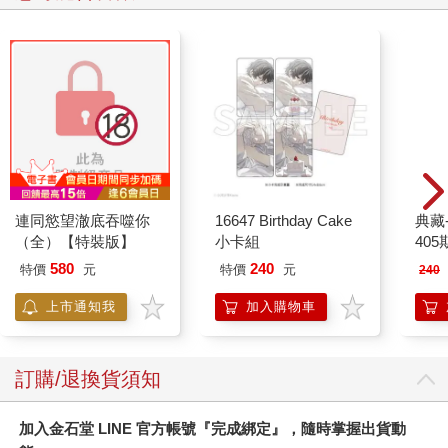
連同慾望澈底吞噬你
16647 Birthday Cake
典藏
（全）【特裝版】
小卡組
405
580
240
特價
元
特價
元
240
上市通知我
加入購物車
訂購/退換貨須知
加入金石堂 LINE 官方帳號『完成綁定』，隨時掌握出貨動