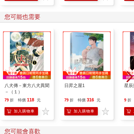
您可能也需要
八犬傳－東方八犬異聞
日昇之屋1
星辰
－（１）
118
316
79
折
特價
元
79
折
特價
元
9
折
加入購物車
加入購物車
您可能會喜歡