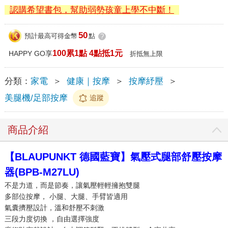
認購希望書包，幫助弱勢孩童上學不中斷！
50
預計最高可得金幣
點
?
100累1點 4點抵1元
HAPPY GO享
折抵無上限
分類：
家電
＞
健康｜按摩
＞
按摩紓壓
＞
美腿機/足部按摩
追蹤
商品介紹
【BLAUPUNKT 德國藍寶】氣壓式腿部舒壓按摩
器(BPB-M27LU)
不是力道，而是節奏，讓氣壓輕輕擁抱雙腿
多部位按摩， 小腿、大腿、手臂皆適用
氣囊擠壓設計，溫和舒壓不刺激
三段力度切換 ，自由選擇強度