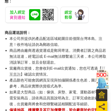
態：
商品運送說明：
本公司所提供的產品配送區域範圍目前僅限台灣本島。注
意！收件地址請勿為郵政信箱。
商品將由廠商透過貨運或是郵局寄送。消費者訂購之商品若
無法送達，經電話或 E-mail無法聯繫逾三天者，本公司將取
消該筆訂單，並且全額退款。
當廠商出貨後，您會收到E-mail出貨通知，您也可透過【
訂
單查詢
】確認出貨情況。
產品顏色可能會因網頁呈現與拍攝關係產生色差，圖片僅供
參考，商品依實際供貨樣式為準。
如果是大型商品（如：傢俱、床墊、家電、運動器材等）及
會
需安裝商品，請依商品頁面說明為主。訂單完成收款確認
後，出貨廠商將會和您聯繫確認相關配送等細節。
員
偏遠地區、樓層費及其它加價費用，皆由廠商於約定配送時