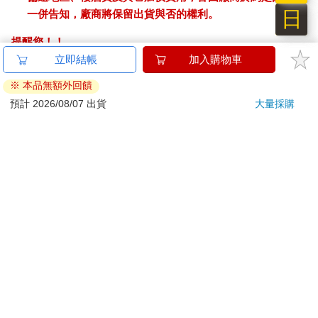
日
一併告知，廠商將保留出貨與否的權利。
提醒您！！
金石堂及銀行均不會請您操作ATM! 如接獲電話要求您前往
ATM提款機，請不要聽從指示，以免受騙上當！
退換貨須知：
**提醒您，鑑賞期不等於試用期，退回商品須為全新狀態**
依據「消費者保護法」第19條及行政院消費者保護處公告之
「通訊交易解除權合理例外情事適用準則」，以下商品購買
後，除商品本身有瑕疵外，將不提供7天的猶豫期：
易於腐敗、保存期限較短或解約時即將逾期。（如：生
鮮食品）
依消費者要求所為之客製化給付。（客製化商品）
報紙、期刊或雜誌。（含MOOK、外文雜誌）
經消費者拆封之影音商品或電腦軟體。
非以有形媒介提供之數位內容或一經提供即為完成之線
上服務，經消費者事先同意始提供。（如：電子書、電
子雜誌、下載版軟體、虛擬商品…等）