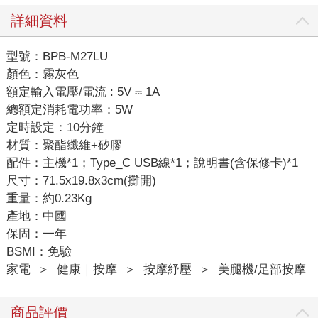
詳細資料
型號：BPB-M27LU
顏色：霧灰色
額定輸入電壓/電流 : 5V ⎓ 1A
總額定消耗電功率：5W
定時設定：10分鐘
材質：聚酯纖維+矽膠
配件：主機*1；Type_C USB線*1；說明書(含保修卡)*1
尺寸：71.5x19.8x3cm(攤開)
重量：約0.23Kg
產地：中國
保固：一年
BSMI：免驗
家電
＞
健康｜按摩
＞
按摩紓壓
＞
美腿機/足部按摩
商品評價