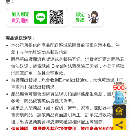
態：
商品運送說明：
本公司所提供的產品配送區域範圍目前僅限台灣本島。注
意！收件地址請勿為郵政信箱。
商品將由廠商透過貨運或是郵局寄送。消費者訂購之商品若
無法送達，經電話或 E-mail無法聯繫逾三天者，本公司將取
消該筆訂單，並且全額退款。
當廠商出貨後，您會收到E-mail出貨通知，您也可透過【
訂
單查詢
】確認出貨情況。
產品顏色可能會因網頁呈現與拍攝關係產生色差，圖片僅供
參考，商品依實際供貨樣式為準。
如果是大型商品（如：傢俱、床墊、家電、運動器材等）及
會
需安裝商品，請依商品頁面說明為主。訂單完成收款確認
後，出貨廠商將會和您聯繫確認相關配送等細節。
員
偏遠地區、樓層費及其它加價費用，皆由廠商於約定配送時