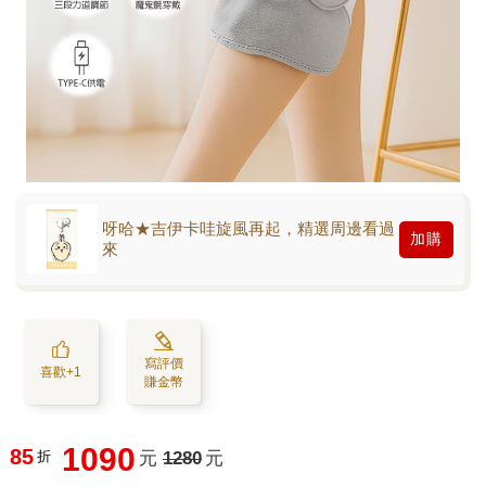
呀哈★吉伊卡哇旋風再起，精選周邊看過
加購
來
寫評價
喜歡+1
賺金幣
1090
85
折
元
1280
元