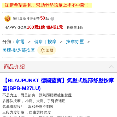
認購希望書包，幫助弱勢孩童上學不中斷！
50
預計最高可得金幣
點
?
100累1點 4點抵1元
HAPPY GO享
折抵無上限
分類：
家電
＞
健康｜按摩
＞
按摩紓壓
＞
美腿機/足部按摩
追蹤
商品介紹
【BLAUPUNKT 德國藍寶】氣壓式腿部舒壓按摩
器(BPB-M27LU)
不是力道，而是節奏，讓氣壓輕輕擁抱雙腿
多部位按摩， 小腿、大腿、手臂皆適用
氣囊擠壓設計，溫和舒壓不刺激
三段力度切換 ，自由選擇強度