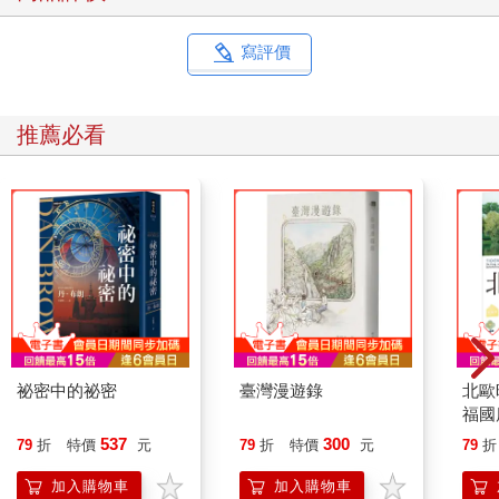
寫評價
推薦必看
祕密中的祕密
臺灣漫遊錄
北歐
福國
537
300
79
折
特價
元
79
折
特價
元
79
折
加入購物車
加入購物車