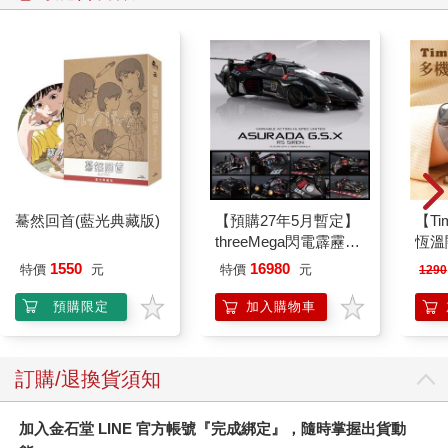
驀然回首(藍光典藏版)
【預購27年5月暫定】
【T
threeMega閃電霹靂車
恆溫
VA Hi-SPEC UNITED
肩/
1550
16980
特價
元
特價
元
1290
阿斯拉 G.S.X RS
加熱
SIREN 黑色限定
膝熱
預購限定
加入購物車
訂購/退換貨須知
加入金石堂 LINE 官方帳號『完成綁定』，隨時掌握出貨動