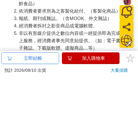
鮮食品）
依消費者要求所為之客製化給付。（客製化商品）
報紙、期刊或雜誌。（含MOOK、外文雜誌）
經消費者拆封之影音商品或電腦軟體。
非以有形媒介提供之數位內容或一經提供即為完成之線
上服務，經消費者事先同意始提供。（如：電子書、電
子雜誌、下載版軟體、虛擬商品…等）
已拆封之個人衛生用品。（如：內衣褲、刮鬍刀、除毛
立即結帳
加入購物車
刀…等）
若非上列種類商品，均享有到貨7天的猶豫期（含例假
預計 2026/08/10 出貨
大量採購
日）。
辦理退換貨時，商品（組合商品恕無法接受單獨退貨）必須
是您收到商品時的原始狀態（包含商品本體、配件、贈品、
保證書、所有附隨資料文件及原廠內外包裝…等），請勿直
接使用原廠包裝寄送，或於原廠包裝上黏貼紙張或書寫文
字。
退回商品若無法回復原狀，將請您負擔回復原狀所需費用，
嚴重時將影響您的退貨權益。