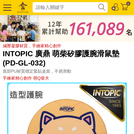
0
減壓凝膠材質，手繪家精心創作
INTOPIC 廣鼎 萌柴矽膠護腕滑鼠墊
(PD-GL-032)
底部PU材質穩定緊貼桌面，不易滑動
手繪家精心創作 萌Q柴犬