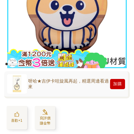
呀哈★吉伊卡哇旋風再起，精選周邊看過
加購
來
寫評價
喜歡+1
賺金幣