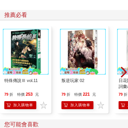
推薦必看
特殊傳說Ⅲ vol.11
叛逆玩家 02
日花
詞彙
253
221
79
折
特價
元
79
折
特價
元
79
折
加入購物車
加入購物車
您可能會喜歡