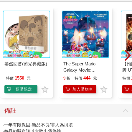
驀然回首(藍光典藏版)
The Super Mario
【預
Galaxy Movie:
牌 UT
Peach`s Birthday
SEL
1550
444
特價
元
9
折
特價
元
特價
Surprise: The Super
充包
Mario Galaxy Movie
日文
預購限定
加入購物車
Storybook
備註
‧一年有限保固-新品不良/非人為損壞
‧商品相關資訊以實際出貨為準