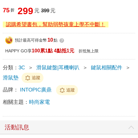
299
75
折
元
399
元
認購希望書包，幫助弱勢孩童上學不中斷！
10
預計最高可得金幣
點
?
100累1點 4點抵1元
HAPPY GO享
折抵無上限
分類：
3C
＞
滑鼠鍵盤|耳機喇叭
＞
鍵鼠相關配件
＞
滑鼠墊
追蹤
品牌：
INTOPIC廣鼎
追蹤
相關主題：
時尚家電
活動訊息