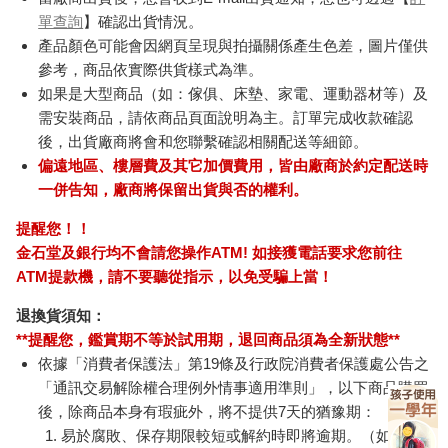
單查詢
】確認出貨情況。
產品顏色可能會因網頁呈現與拍攝關係產生色差，圖片僅供
參考，商品依實際供貨樣式為準。
如果是大型商品（如：傢俱、床墊、家電、運動器材等）及
需安裝商品，請依商品頁面說明為主。訂單完成收款確認
後，出貨廠商將會和您聯繫確認相關配送等細節。
偏遠地區、樓層費及其它加價費用，皆由廠商於約定配送時
一併告知，廠商將保留出貨與否的權利。
提醒您！！
金石堂及銀行均不會請您操作ATM! 如接獲電話要求您前往
ATM提款機，請不要聽從指示，以免受騙上當！
退換貨須知：
**提醒您，鑑賞期不等於試用期，退回商品須為全新狀態**
依據「消費者保護法」第19條及行政院消費者保護處公告之
「通訊交易解除權合理例外情事適用準則」，以下商品購買
後，除商品本身有瑕疵外，將不提供7天的猶豫期：
易於腐敗、保存期限較短或解約時即將逾期。（如：生