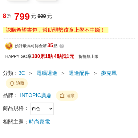
799
8
折
元
999
元
認購希望書包，幫助弱勢孩童上學不中斷！
35
預計最高可得金幣
點
?
100累1點 4點抵1元
HAPPY GO享
折抵無上限
分類：
3C
＞
電腦週邊
＞
週邊配件
＞
麥克風
追蹤
品牌：
INTOPIC廣鼎
追蹤
商品規格：
相關主題：
時尚家電