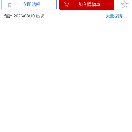
已拆封之個人衛生用品。（如：內衣褲、刮鬍刀、除毛
立即結帳
加入購物車
刀…等）
若非上列種類商品，均享有到貨7天的猶豫期（含例假
預計 2026/08/10 出貨
大量採購
日）。
辦理退換貨時，商品（組合商品恕無法接受單獨退貨）必須
是您收到商品時的原始狀態（包含商品本體、配件、贈品、
保證書、所有附隨資料文件及原廠內外包裝…等），請勿直
接使用原廠包裝寄送，或於原廠包裝上黏貼紙張或書寫文
字。
退回商品若無法回復原狀，將請您負擔回復原狀所需費用，
嚴重時將影響您的退貨權益。