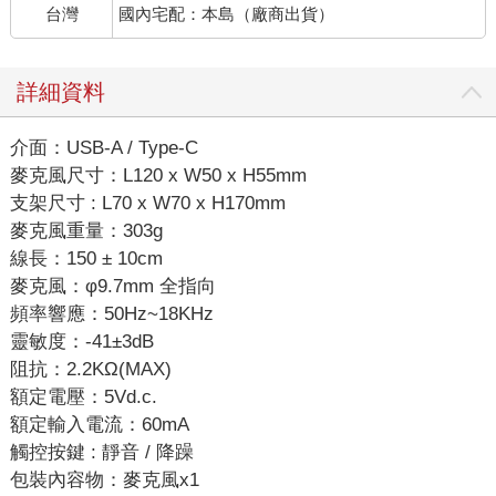
台灣
國內宅配：本島（廠商出貨）
詳細資料
介面：USB-A / Type-C
麥克風尺寸：L120 x W50 x H55mm
支架尺寸 : L70 x W70 x H170mm
麥克風重量：303g
線長：150 ± 10cm
麥克風：φ9.7mm 全指向
頻率響應：50Hz~18KHz
靈敏度：-41±3dB
阻抗：2.2KΩ(MAX)
額定電壓：5Vd.c.
額定輸入電流：60mA
觸控按鍵 : 靜音 / 降躁
包裝內容物：麥克風x1