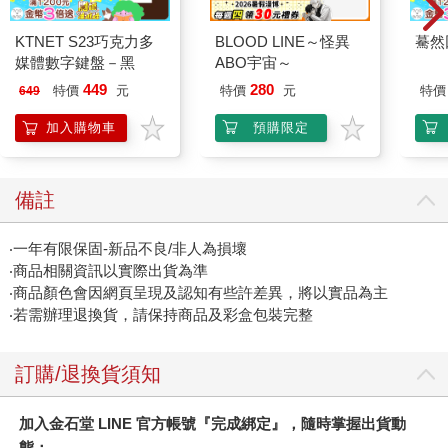
KTNET S23巧克力多
BLOOD LINE～怪異
驀然
媒體數字鍵盤－黑
ABO宇宙～
449
280
特價
元
特價
元
特價
649
加入購物車
預購限定
備註
‧一年有限保固-新品不良/非人為損壞
‧商品相關資訊以實際出貨為準
‧商品顏色會因網頁呈現及認知有些許差異，將以實品為主
‧若需辦理退換貨，請保持商品及彩盒包裝完整
訂購/退換貨須知
加入金石堂 LINE 官方帳號『完成綁定』，隨時掌握出貨動
態：