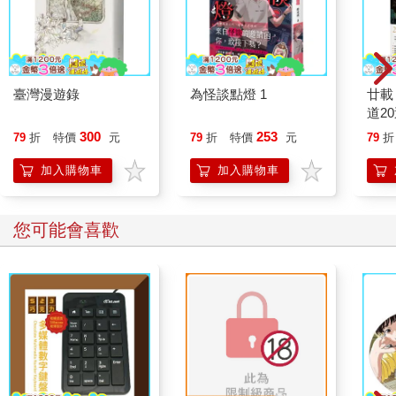
臺灣漫遊錄
為怪談點燈 1
廿載
道2
300
253
79
折
特價
元
79
折
特價
元
79
折
加入購物車
加入購物車
您可能會喜歡