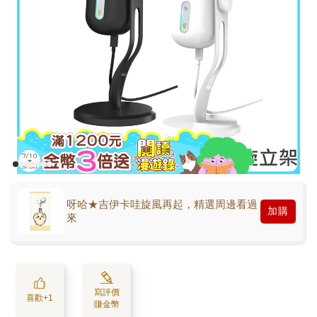
呀哈★吉伊卡哇旋風再起，精選周邊看過
加購
來
寫評價
喜歡+1
賺金幣