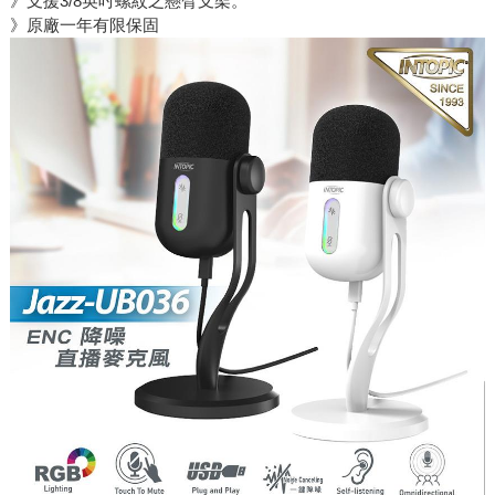
》支援3/8英吋螺紋之懸臂支架。
》原廠一年有限保固