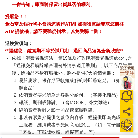
一併告知，廠商將保留出貨與否的權利。
提醒您！！
金石堂及銀行均不會請您操作ATM! 如接獲電話要求您前往
ATM提款機，請不要聽從指示，以免受騙上當！
退換貨須知：
**提醒您，鑑賞期不等於試用期，退回商品須為全新狀態**
依據「消費者保護法」第19條及行政院消費者保護處公告之
「通訊交易解除權合理例外情事適用準則」，以下商品購買
後，除商品本身有瑕疵外，將不提供7天的猶豫期：
易於腐敗、保存期限較短或解約時即將逾期。（如：生
鮮食品）
依消費者要求所為之客製化給付。（客製化商品）
報紙、期刊或雜誌。（含MOOK、外文雜誌）
經消費者拆封之影音商品或電腦軟體。
非以有形媒介提供之數位內容或一經提供即為完成之線
上服務，經消費者事先同意始提供。（如：電子書、電
子雜誌、下載版軟體、虛擬商品…等）