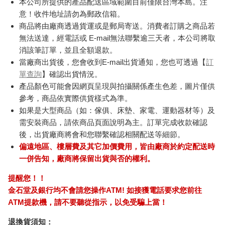
本公司所提供的產品配送區域範圍目前僅限台灣本島。注
意！收件地址請勿為郵政信箱。
商品將由廠商透過貨運或是郵局寄送。消費者訂購之商品若
無法送達，經電話或 E-mail無法聯繫逾三天者，本公司將取
消該筆訂單，並且全額退款。
當廠商出貨後，您會收到E-mail出貨通知，您也可透過【
訂
單查詢
】確認出貨情況。
產品顏色可能會因網頁呈現與拍攝關係產生色差，圖片僅供
參考，商品依實際供貨樣式為準。
如果是大型商品（如：傢俱、床墊、家電、運動器材等）及
需安裝商品，請依商品頁面說明為主。訂單完成收款確認
後，出貨廠商將會和您聯繫確認相關配送等細節。
偏遠地區、樓層費及其它加價費用，皆由廠商於約定配送時
一併告知，廠商將保留出貨與否的權利。
提醒您！！
金石堂及銀行均不會請您操作ATM! 如接獲電話要求您前往
ATM提款機，請不要聽從指示，以免受騙上當！
退換貨須知：