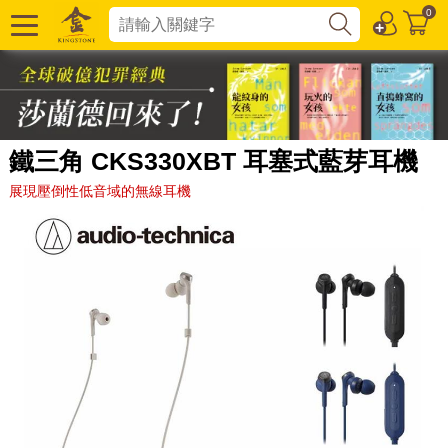
0
鐵三角 CKS330XBT 耳塞式藍芽耳機
展現壓倒性低音域的無線耳機