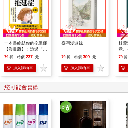
一本書終結你的拖延症
臺灣漫遊錄
杖藜
【漫畫版】：透過「小
意、
行動」打開大腦的行動
恭談
237
300
79
折
特價
元
79
折
特價
元
79
折
開關，懶人也能變身
想
「行動派」的37個科
加入購物車
加入購物車
學方法
您可能會喜歡