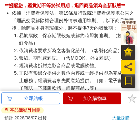
**提醒您，鑑賞期不等於試用期，退回商品須為全新狀態**
依據「消費者保護法」第19條及行政院消費者保護處公告之
「通訊交易解除權合理例外情事適用準則」，以下商品購買
後，除商品本身有瑕疵外，將不提供7天的猶豫期：
易於腐敗、保存期限較短或解約時即將逾期。（如：生
鮮食品）
會
依消費者要求所為之客製化給付。（客製化商品）
報紙、期刊或雜誌。（含MOOK、外文雜誌）
員
經消費者拆封之影音商品或電腦軟體。
非以有形媒介提供之數位內容或一經提供即為完成之線
日
上服務，經消費者事先同意始提供。（如：電子書、電
子雜誌、下載版軟體、虛擬商品…等）
已拆封之個人衛生用品。（如：內衣褲、刮鬍刀、除毛
立即結帳
加入購物車
刀…等）
※ 本品無額外回饋
若非上列種類商品，均享有到貨7天的猶豫期（含例假
日）。
預計 2026/08/07 出貨
大量採購
辦理退換貨時，商品（組合商品恕無法接受單獨退貨）必須
是您收到商品時的原始狀態（包含商品本體、配件、贈品、