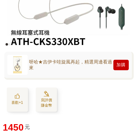
呀哈★吉伊卡哇旋風再起，精選周邊看過
加購
來
寫評價
喜歡+1
賺金幣
1450
元