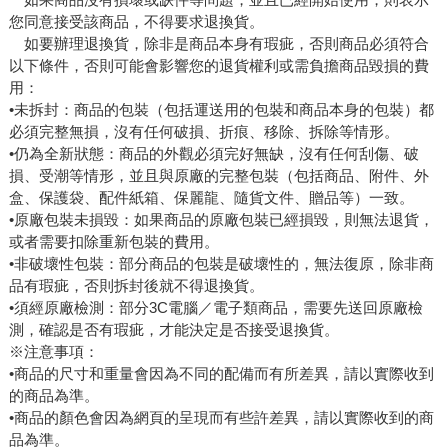
您同意接受該商品，不得要求退換貨。
如要辦理退換貨，除非是商品本身有瑕疵，否則商品必須符合
以下條件，否則可能會影響您的退貨權利或需負擔商品毀損的費
用：
•未拆封：商品的包裝（包括運送用的包裝和商品本身的包裝）都
必須完整無損，沒有任何破損、折痕、移除、拆除等情形。
•仍為全新狀態：商品的外觀必須完好無缺，沒有任何刮傷、破
損、受潮等情形，並且與原廠的完整包裝（包括商品、附件、外
盒、保護袋、配件紙箱、保麗龍、隨貨文件、贈品等）一致。
•原廠包裝未損毀：如果商品的原廠包裝已經損毀，則無法退貨，
或者需要扣除重新包裝的費用。
•非破壞性包裝：部分商品的包裝是破壞性的，無法復原，除非商
品有瑕疵，否則拆封後就不得退換貨。
•須經原廠檢測：部分3C電腦／電子類商品，需要先送回原廠檢
測，確認是否有瑕疵，才能決定是否接受退換貨。
※注意事項：
•商品的尺寸和重量會因為不同的配備而有所差異，請以實際收到
的商品為準。
•商品的顏色會因為網頁的呈現而有些許差異，請以實際收到的商
品為準。