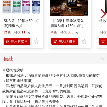
SKB GL-10膠水50cc(4
【13章】專業冰滴久
絕地
版)隨機出貨
釀6入組（160ml/瓶）
11
855
92
折
特價
元
8
折
特價
元
特價
加入購物車
加入購物車
備註
※退換貨說明
根據消保法，消費者購買商品後享有七天猶豫/鑑賞期的權益
（鑑賞期非試用期）。
耳機類商品屬於個人衛生用品，一旦拆封即視為購買，訂購前
或拆封前務必考慮清楚，以免影響您的權益。
請在收到商品後立即檢查商品的型號、數量、外觀是否正確無
誤，並且確認配件、贈品等是否齊全。
如果商品沒有損壞或缺件等問題，並且已經開始使用，則表示