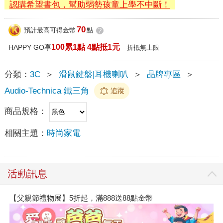
認購希望書包，幫助弱勢孩童上學不中斷！
70
預計最高可得金幣
點
?
100累1點 4點抵1元
HAPPY GO享
折抵無上限
分類：
3C
＞
滑鼠鍵盤|耳機喇叭
＞
品牌專區
＞
Audio-Technica 鐵三角
追蹤
商品規格：
相關主題：
時尚家電
活動訊息
【父親節禮物展】5折起，滿888送88點金幣